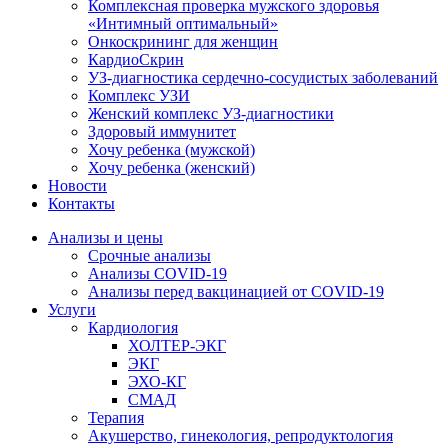
Комплексная проверка мужского здоровья
«Интимный оптимальный»
Онкоcкрининг для женщин
КардиоСкрин
УЗ-диагностика сердечно-сосудистых заболеваний
Комплекс УЗИ
Женский комплекс УЗ-диагностики
Здоровый иммунитет
Хочу ребенка (мужской)
Хочу ребенка (женский)
Новости
Контакты
Анализы и цены
Срочные анализы
Анализы COVID-19
Анализы перед вакцинацией от COVID-19
Услуги
Кардиология
ХОЛТЕР-ЭКГ
ЭКГ
ЭХО-КГ
СМАД
Терапия
Акушерство, гинекология, репродуктология