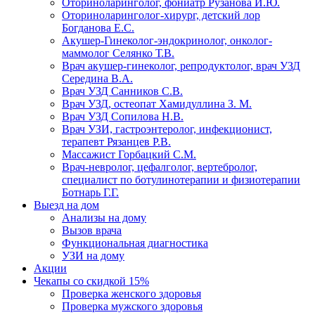
Оториноларинголог, фониатр Рузанова И.Ю.
Оториноларинголог-хирург, детский лор
Богданова Е.С.
Акушер-Гинеколог-эндокринолог, онколог-
маммолог Селянко Т.В.
Врач акушер-гинеколог, репродуктолог, врач УЗД
Середина В.А.
Врач УЗД Санников С.В.
Врач УЗД, остеопат Хамидуллина З. М.
Врач УЗД Сопилова Н.В.
Врач УЗИ, гастроэнтеролог, инфекционист,
терапевт Рязанцев Р.В.
Массажист Горбацкий С.М.
Врач-невролог, цефалголог, вертебролог,
специалист по ботулинотерапии и физиотерапии
Ботнарь Г.Г.
Выезд на дом
Анализы на дому
Вызов врача
Функциональная диагностика
УЗИ на дому
Акции
Чекапы со скидкой 15%
Проверка женского здоровья
Проверка мужского здоровья