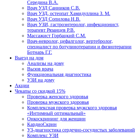
Середина В.А.
Врач УЗД Санников С.В.
Врач УЗД, остеопат Хамидуллина З. М.
Врач УЗД Сопилова Н.В.
Врач УЗИ, гастроэнтеролог, инфекционист,
терапевт Рязанцев Р.В.
Массажист Горбацкий С.М.
Врач-невролог, цефалголог, вертебролог,
специалист по ботулинотерапии и физиотерапии
Ботнарь Г.Г.
Выезд на дом
Анализы на дому
Вызов врача
Функциональная диагностика
УЗИ на дому
Акции
Чекапы со скидкой 15%
Проверка женского здоровья
Проверка мужского здоровья
Комплексная проверка мужского здоровья
«Интимный оптимальный»
Онкоcкрининг для женщин
КардиоСкрин
УЗ-диагностика сердечно-сосудистых заболеваний
Комплекс УЗИ