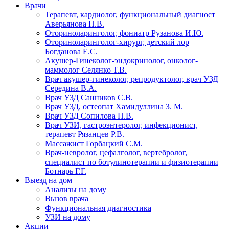
Врачи
Терапевт, кардиолог, функциональный диагност
Аверьянова Н.В.
Оториноларинголог, фониатр Рузанова И.Ю.
Оториноларинголог-хирург, детский лор
Богданова Е.С.
Акушер-Гинеколог-эндокринолог, онколог-
маммолог Селянко Т.В.
Врач акушер-гинеколог, репродуктолог, врач УЗД
Середина В.А.
Врач УЗД Санников С.В.
Врач УЗД, остеопат Хамидуллина З. М.
Врач УЗД Сопилова Н.В.
Врач УЗИ, гастроэнтеролог, инфекционист,
терапевт Рязанцев Р.В.
Массажист Горбацкий С.М.
Врач-невролог, цефалголог, вертебролог,
специалист по ботулинотерапии и физиотерапии
Ботнарь Г.Г.
Выезд на дом
Анализы на дому
Вызов врача
Функциональная диагностика
УЗИ на дому
Акции