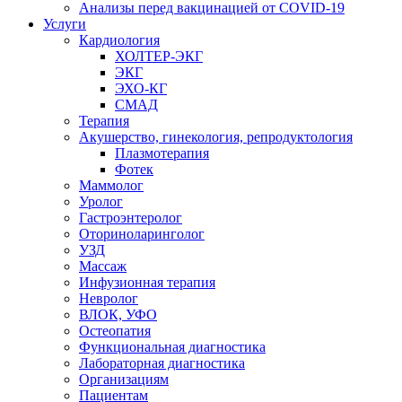
Анализы перед вакцинацией от COVID-19
Услуги
Кардиология
ХОЛТЕР-ЭКГ
ЭКГ
ЭХО-КГ
СМАД
Терапия
Акушерство, гинекология, репродуктология
Плазмотерапия
Фотек
Маммолог
Уролог
Гастроэнтеролог
Оториноларинголог
УЗД
Массаж
Инфузионная терапия
Невролог
ВЛОК, УФО
Остеопатия
Функциональная диагностика
Лабораторная диагностика
Организациям
Пациентам