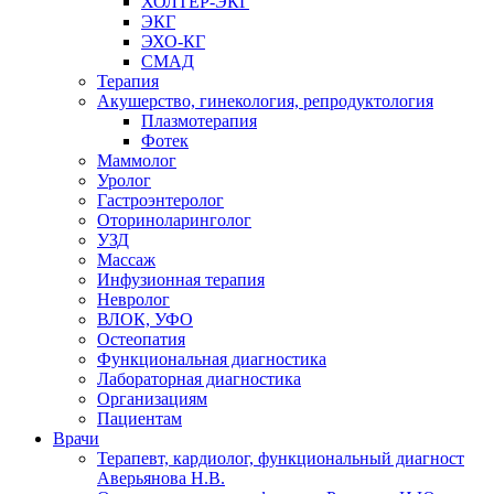
ХОЛТЕР-ЭКГ
ЭКГ
ЭХО-КГ
СМАД
Терапия
Акушерство, гинекология, репродуктология
Плазмотерапия
Фотек
Маммолог
Уролог
Гастроэнтеролог
Оториноларинголог
УЗД
Массаж
Инфузионная терапия
Невролог
ВЛОК, УФО
Остеопатия
Функциональная диагностика
Лабораторная диагностика
Организациям
Пациентам
Врачи
Терапевт, кардиолог, функциональный диагност
Аверьянова Н.В.