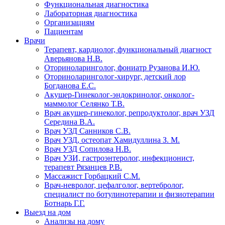
Функциональная диагностика
Лабораторная диагностика
Организациям
Пациентам
Врачи
Терапевт, кардиолог, функциональный диагност
Аверьянова Н.В.
Оториноларинголог, фониатр Рузанова И.Ю.
Оториноларинголог-хирург, детский лор
Богданова Е.С.
Акушер-Гинеколог-эндокринолог, онколог-
маммолог Селянко Т.В.
Врач акушер-гинеколог, репродуктолог, врач УЗД
Середина В.А.
Врач УЗД Санников С.В.
Врач УЗД, остеопат Хамидуллина З. М.
Врач УЗД Сопилова Н.В.
Врач УЗИ, гастроэнтеролог, инфекционист,
терапевт Рязанцев Р.В.
Массажист Горбацкий С.М.
Врач-невролог, цефалголог, вертебролог,
специалист по ботулинотерапии и физиотерапии
Ботнарь Г.Г.
Выезд на дом
Анализы на дому