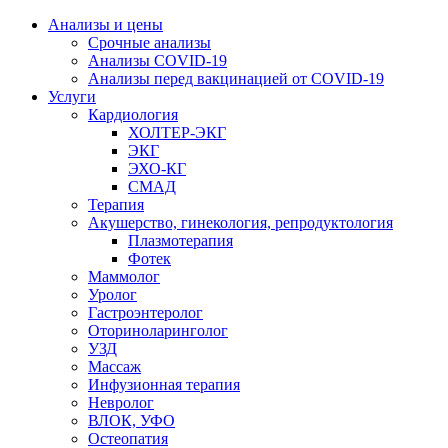
Анализы и цены
Срочные анализы
Анализы COVID-19
Анализы перед вакцинацией от COVID-19
Услуги
Кардиология
ХОЛТЕР-ЭКГ
ЭКГ
ЭХО-КГ
СМАД
Терапия
Акушерство, гинекология, репродуктология
Плазмотерапия
Фотек
Маммолог
Уролог
Гастроэнтеролог
Оториноларинголог
УЗД
Массаж
Инфузионная терапия
Невролог
ВЛОК, УФО
Остеопатия