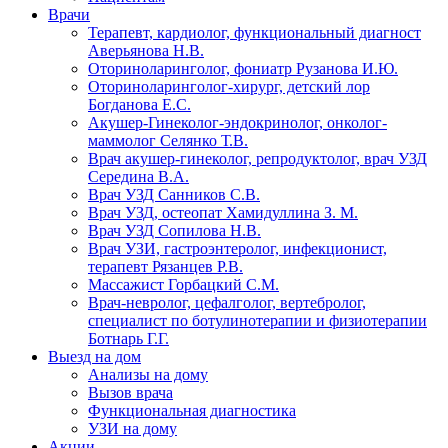
Врачи
Терапевт, кардиолог, функциональный диагност
Аверьянова Н.В.
Оториноларинголог, фониатр Рузанова И.Ю.
Оториноларинголог-хирург, детский лор
Богданова Е.С.
Акушер-Гинеколог-эндокринолог, онколог-
маммолог Селянко Т.В.
Врач акушер-гинеколог, репродуктолог, врач УЗД
Середина В.А.
Врач УЗД Санников С.В.
Врач УЗД, остеопат Хамидуллина З. М.
Врач УЗД Сопилова Н.В.
Врач УЗИ, гастроэнтеролог, инфекционист,
терапевт Рязанцев Р.В.
Массажист Горбацкий С.М.
Врач-невролог, цефалголог, вертебролог,
специалист по ботулинотерапии и физиотерапии
Ботнарь Г.Г.
Выезд на дом
Анализы на дому
Вызов врача
Функциональная диагностика
УЗИ на дому
Акции