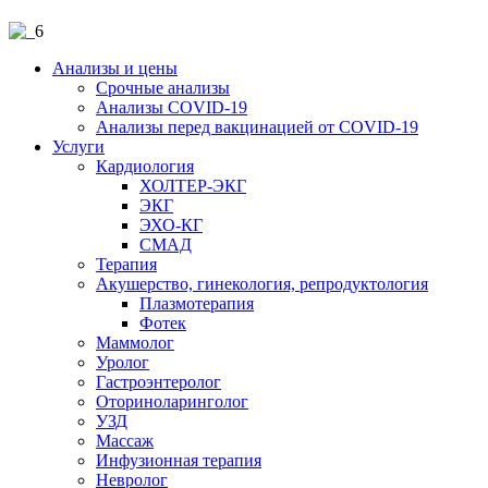
Анализы и цены
Срочные анализы
Анализы COVID-19
Анализы перед вакцинацией от COVID-19
Услуги
Кардиология
ХОЛТЕР-ЭКГ
ЭКГ
ЭХО-КГ
СМАД
Терапия
Акушерство, гинекология, репродуктология
Плазмотерапия
Фотек
Маммолог
Уролог
Гастроэнтеролог
Оториноларинголог
УЗД
Массаж
Инфузионная терапия
Невролог