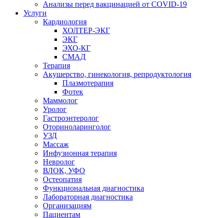
Анализы перед вакцинацией от COVID-19
Услуги
Кардиология
ХОЛТЕР-ЭКГ
ЭКГ
ЭХО-КГ
СМАД
Терапия
Акушерство, гинекология, репродуктология
Плазмотерапия
Фотек
Маммолог
Уролог
Гастроэнтеролог
Оториноларинголог
УЗД
Массаж
Инфузионная терапия
Невролог
ВЛОК, УФО
Остеопатия
Функциональная диагностика
Лабораторная диагностика
Организациям
Пациентам