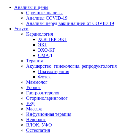
Анализы и цены
Срочные анализы
Анализы COVID-19
Анализы перед вакцинацией от COVID-19
Услуги
Кардиология
ХОЛТЕР-ЭКГ
ЭКГ
ЭХО-КГ
СМАД
Терапия
Акушерство, гинекология, репродуктология
Плазмотерапия
Фотек
Маммолог
Уролог
Гастроэнтеролог
Оториноларинголог
УЗД
Массаж
Инфузионная терапия
Невролог
ВЛОК, УФО
Остеопатия