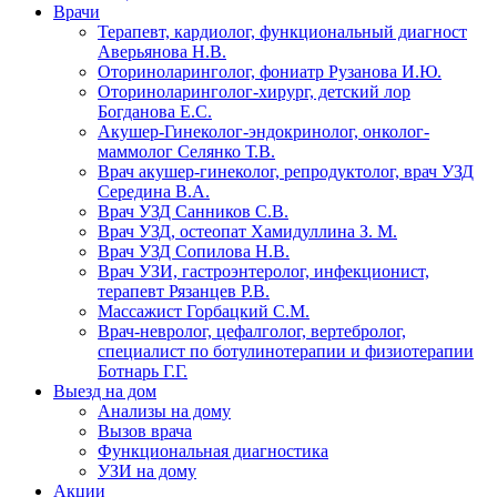
Врачи
Терапевт, кардиолог, функциональный диагност
Аверьянова Н.В.
Оториноларинголог, фониатр Рузанова И.Ю.
Оториноларинголог-хирург, детский лор
Богданова Е.С.
Акушер-Гинеколог-эндокринолог, онколог-
маммолог Селянко Т.В.
Врач акушер-гинеколог, репродуктолог, врач УЗД
Середина В.А.
Врач УЗД Санников С.В.
Врач УЗД, остеопат Хамидуллина З. М.
Врач УЗД Сопилова Н.В.
Врач УЗИ, гастроэнтеролог, инфекционист,
терапевт Рязанцев Р.В.
Массажист Горбацкий С.М.
Врач-невролог, цефалголог, вертебролог,
специалист по ботулинотерапии и физиотерапии
Ботнарь Г.Г.
Выезд на дом
Анализы на дому
Вызов врача
Функциональная диагностика
УЗИ на дому
Акции