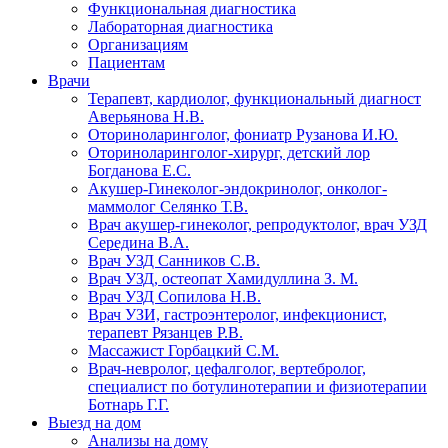
Функциональная диагностика
Лабораторная диагностика
Организациям
Пациентам
Врачи
Терапевт, кардиолог, функциональный диагност
Аверьянова Н.В.
Оториноларинголог, фониатр Рузанова И.Ю.
Оториноларинголог-хирург, детский лор
Богданова Е.С.
Акушер-Гинеколог-эндокринолог, онколог-
маммолог Селянко Т.В.
Врач акушер-гинеколог, репродуктолог, врач УЗД
Середина В.А.
Врач УЗД Санников С.В.
Врач УЗД, остеопат Хамидуллина З. М.
Врач УЗД Сопилова Н.В.
Врач УЗИ, гастроэнтеролог, инфекционист,
терапевт Рязанцев Р.В.
Массажист Горбацкий С.М.
Врач-невролог, цефалголог, вертебролог,
специалист по ботулинотерапии и физиотерапии
Ботнарь Г.Г.
Выезд на дом
Анализы на дому