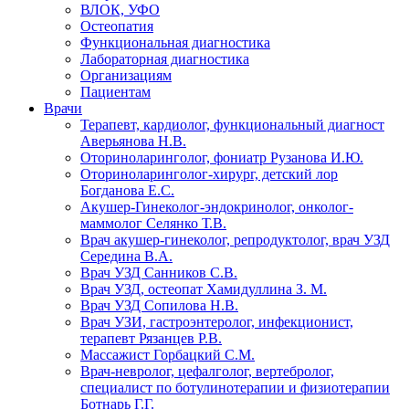
ВЛОК, УФО
Остеопатия
Функциональная диагностика
Лабораторная диагностика
Организациям
Пациентам
Врачи
Терапевт, кардиолог, функциональный диагност
Аверьянова Н.В.
Оториноларинголог, фониатр Рузанова И.Ю.
Оториноларинголог-хирург, детский лор
Богданова Е.С.
Акушер-Гинеколог-эндокринолог, онколог-
маммолог Селянко Т.В.
Врач акушер-гинеколог, репродуктолог, врач УЗД
Середина В.А.
Врач УЗД Санников С.В.
Врач УЗД, остеопат Хамидуллина З. М.
Врач УЗД Сопилова Н.В.
Врач УЗИ, гастроэнтеролог, инфекционист,
терапевт Рязанцев Р.В.
Массажист Горбацкий С.М.
Врач-невролог, цефалголог, вертебролог,
специалист по ботулинотерапии и физиотерапии
Ботнарь Г.Г.