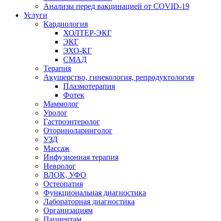
Анализы перед вакцинацией от COVID-19
Услуги
Кардиология
ХОЛТЕР-ЭКГ
ЭКГ
ЭХО-КГ
СМАД
Терапия
Акушерство, гинекология, репродуктология
Плазмотерапия
Фотек
Маммолог
Уролог
Гастроэнтеролог
Оториноларинголог
УЗД
Массаж
Инфузионная терапия
Невролог
ВЛОК, УФО
Остеопатия
Функциональная диагностика
Лабораторная диагностика
Организациям
Пациентам