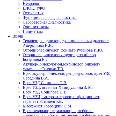
Невролог
ВЛОК, УФО
Остеопатия
Функциональная диагностика
Лабораторная диагностика
Организациям
Пациентам
Врачи
Терапевт, кардиолог, функциональный диагност
Аверьянова Н.В.
Оториноларинголог, фониатр Рузанова И.Ю.
Оториноларинголог-хирург, детский лор
Богданова Е.С.
Акушер-Гинеколог-эндокринолог, онколог-
маммолог Селянко Т.В.
Врач акушер-гинеколог, репродуктолог, врач УЗД
Середина В.А.
Врач УЗД Санников С.В.
Врач УЗД, остеопат Хамидуллина З. М.
Врач УЗД Сопилова Н.В.
Врач УЗИ, гастроэнтеролог, инфекционист,
терапевт Рязанцев Р.В.
Массажист Горбацкий С.М.
Врач-невролог, цефалголог, вертебролог,
специалист по ботулинотерапии и физиотерапии