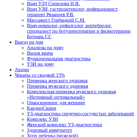
Врач УЗД Сопилова Н.В.
Врач УЗИ, гастроэнтеролог, инфекционист,
терапевт Рязанцев Р.В.
Массажист Горбацкий С.М.
Врач-невролог, цефалголог, вертебролог,
специалист по ботулинотерапии и физиотерапии
Ботнарь Г.Г.
Выезд на дом
Анализы на дому
Вызов врача
Функциональная диагностика
УЗИ на дому
Акции
Чекапы со скидкой 15%
Проверка женского здоровья
Проверка мужского здоровья
Комплексная проверка мужского здоровья
«Интимный оптимальный»
Онкоcкрининг для женщин
КардиоСкрин
УЗ-диагностика сердечно-сосудистых заболеваний
Комплекс УЗИ
Женский комплекс УЗ-диагностики
Здоровый иммунитет
Хочу ребенка (мужской)