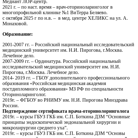
Медиант ЛОР-центр.
2021 г. – по наст. время – врач-оториноларинголог в
многопрофильной клинике №1 ВиТерра Беляево.
с октября 2025 г по н.в. – в мед. центре ХЕЛИКС на ул. А.
Монаховой.
Образование:
2001-2007 гг. – Российский национальный исследовательский
медицинский университет им. Н.И. Пирогова, г.Москва.
Лечебное дело.
2007-2009 гг. – Ординатура. Российский национальный
исследовательский медицинский университет им. Н.И.
Пирогова, г.Москва. Лечебное дело.
2014- 2019 гг. – ГБОУ дополнительного профессионального
образования «Российская медицинская академия
постдипломного образования» МЗ РФ по специальности
Оториноларинголог.
2019г. – ФГБОУ во РНИМУ им. Н.И. Пирогова Минздрава
России.
Подтверждение сертификата врача-оторинолоринголога
2019г. – курсы ГБУЗ ГКБ им. С.П. Боткина ДЗМ “Основные
принципы эндоскопической эндоназальной хирургии и
микрохирургии среднего уха”.
2019г. – курсы ГБУЗ ГКБ им. С.П. Боткина ДЗМ “Основы