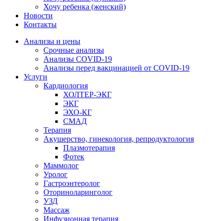
Хочу ребенка (женский)
Новости
Контакты
Анализы и цены
Срочные анализы
Анализы COVID-19
Анализы перед вакцинацией от COVID-19
Услуги
Кардиология
ХОЛТЕР-ЭКГ
ЭКГ
ЭХО-КГ
СМАД
Терапия
Акушерство, гинекология, репродуктология
Плазмотерапия
Фотек
Маммолог
Уролог
Гастроэнтеролог
Оториноларинголог
УЗД
Массаж
Инфузионная терапия