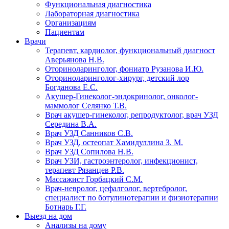
Функциональная диагностика
Лабораторная диагностика
Организациям
Пациентам
Врачи
Терапевт, кардиолог, функциональный диагност
Аверьянова Н.В.
Оториноларинголог, фониатр Рузанова И.Ю.
Оториноларинголог-хирург, детский лор
Богданова Е.С.
Акушер-Гинеколог-эндокринолог, онколог-
маммолог Селянко Т.В.
Врач акушер-гинеколог, репродуктолог, врач УЗД
Середина В.А.
Врач УЗД Санников С.В.
Врач УЗД, остеопат Хамидуллина З. М.
Врач УЗД Сопилова Н.В.
Врач УЗИ, гастроэнтеролог, инфекционист,
терапевт Рязанцев Р.В.
Массажист Горбацкий С.М.
Врач-невролог, цефалголог, вертебролог,
специалист по ботулинотерапии и физиотерапии
Ботнарь Г.Г.
Выезд на дом
Анализы на дому