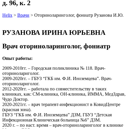
д. 96, к. 2
Helix
>
Врачи
>
Оториноларинголог, фониатр Рузанова И.Ю.
РУЗАНОВА ИРИНА ЮРЬЕВНА
Врач оториноларинголог, фониатр
Опыт работы:
2009-2010гг. – Городская поликлиника № 118. Врач-
оторинолариголог.
2009-2020гг. – ГБУЗ “ГКБ им. Ф.И. Иноземцева”. Врач-
оторинолариголог.
2012-2020гг. – работала по совместительству в таких
клиниках, как: СМ-клиника, ОН-клиника, ИММА, МедЗдрав,
Чудо Доктор.
2020-2021гг. – врач терапевт-инфекционист в КовидЦентре
(красная зона).
ГБУЗ “ГКБ им. Ф.И. Иноземцева” ДЗМ, ГБУЗ “Детская
Инфекционная Клиническая больница №6” ДЗМ.
2020 г. – по наст. время – врач-оториноларинголог в клинике