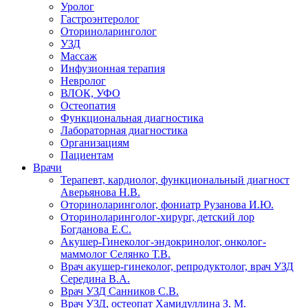
Уролог
Гастроэнтеролог
Оториноларинголог
УЗД
Массаж
Инфузионная терапия
Невролог
ВЛОК, УФО
Остеопатия
Функциональная диагностика
Лабораторная диагностика
Организациям
Пациентам
Врачи
Терапевт, кардиолог, функциональный диагност
Аверьянова Н.В.
Оториноларинголог, фониатр Рузанова И.Ю.
Оториноларинголог-хирург, детский лор
Богданова Е.С.
Акушер-Гинеколог-эндокринолог, онколог-
маммолог Селянко Т.В.
Врач акушер-гинеколог, репродуктолог, врач УЗД
Середина В.А.
Врач УЗД Санников С.В.
Врач УЗД, остеопат Хамидуллина З. М.