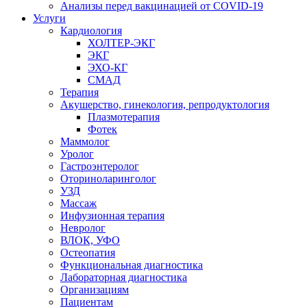
Анализы перед вакцинацией от COVID-19
Услуги
Кардиология
ХОЛТЕР-ЭКГ
ЭКГ
ЭХО-КГ
СМАД
Терапия
Акушерство, гинекология, репродуктология
Плазмотерапия
Фотек
Маммолог
Уролог
Гастроэнтеролог
Оториноларинголог
УЗД
Массаж
Инфузионная терапия
Невролог
ВЛОК, УФО
Остеопатия
Функциональная диагностика
Лабораторная диагностика
Организациям
Пациентам