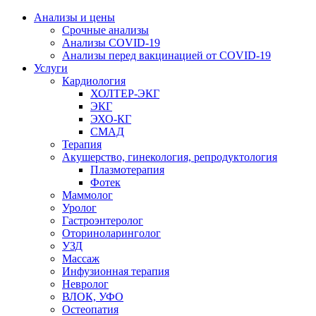
Анализы и цены
Срочные анализы
Анализы COVID-19
Анализы перед вакцинацией от COVID-19
Услуги
Кардиология
ХОЛТЕР-ЭКГ
ЭКГ
ЭХО-КГ
СМАД
Терапия
Акушерство, гинекология, репродуктология
Плазмотерапия
Фотек
Маммолог
Уролог
Гастроэнтеролог
Оториноларинголог
УЗД
Массаж
Инфузионная терапия
Невролог
ВЛОК, УФО
Остеопатия