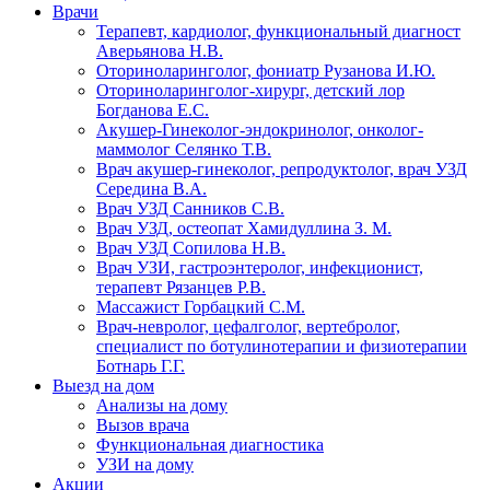
Врачи
Терапевт, кардиолог, функциональный диагност
Аверьянова Н.В.
Оториноларинголог, фониатр Рузанова И.Ю.
Оториноларинголог-хирург, детский лор
Богданова Е.С.
Акушер-Гинеколог-эндокринолог, онколог-
маммолог Селянко Т.В.
Врач акушер-гинеколог, репродуктолог, врач УЗД
Середина В.А.
Врач УЗД Санников С.В.
Врач УЗД, остеопат Хамидуллина З. М.
Врач УЗД Сопилова Н.В.
Врач УЗИ, гастроэнтеролог, инфекционист,
терапевт Рязанцев Р.В.
Массажист Горбацкий С.М.
Врач-невролог, цефалголог, вертебролог,
специалист по ботулинотерапии и физиотерапии
Ботнарь Г.Г.
Выезд на дом
Анализы на дому
Вызов врача
Функциональная диагностика
УЗИ на дому
Акции