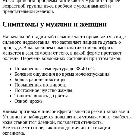
Но со временем проблемы возникают у мужчин старшей
возрастной группы из-за
проблем с уродинамикой и
предстательной железой.
Симптомы у мужчин и женщин
На начальной стадии заболевание часто проявляется в виде
сильного недомогания, что
заставляет пациента думать о
простуде. В дальнейшем симптоматика пиелонефрита
меняется в зависимости от того, в какой форме протекает
болезнь. Перечень возможных
состояний при этом таков:
Повышенная температура до 38-40
о
С.
Болевые ощущения во время мочеиспускания.
Боль в районе поясницы.
Повышенная потливость.
Постоянное чувство жажды.
Тошнота вплоть до рвоты.
Озноб, дрожь.
Явным признаком пиелонефрита является резкий запах мочи.
У пациента наблюдается
повышенная утомляемость, слабость,
кожа становится бледной, появляется отечность.
Все это не что иное, как последствия интоксикации
организма.