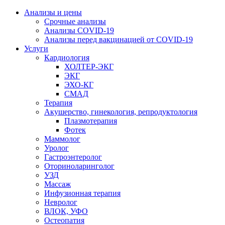
Анализы и цены
Срочные анализы
Анализы COVID-19
Анализы перед вакцинацией от COVID-19
Услуги
Кардиология
ХОЛТЕР-ЭКГ
ЭКГ
ЭХО-КГ
СМАД
Терапия
Акушерство, гинекология, репродуктология
Плазмотерапия
Фотек
Маммолог
Уролог
Гастроэнтеролог
Оториноларинголог
УЗД
Массаж
Инфузионная терапия
Невролог
ВЛОК, УФО
Остеопатия