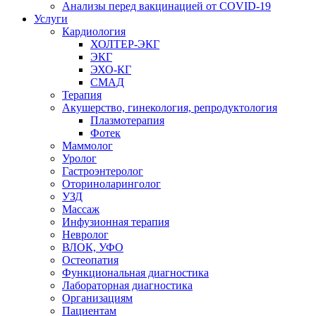
Анализы перед вакцинацией от COVID-19
Услуги
Кардиология
ХОЛТЕР-ЭКГ
ЭКГ
ЭХО-КГ
СМАД
Терапия
Акушерство, гинекология, репродуктология
Плазмотерапия
Фотек
Маммолог
Уролог
Гастроэнтеролог
Оториноларинголог
УЗД
Массаж
Инфузионная терапия
Невролог
ВЛОК, УФО
Остеопатия
Функциональная диагностика
Лабораторная диагностика
Организациям
Пациентам