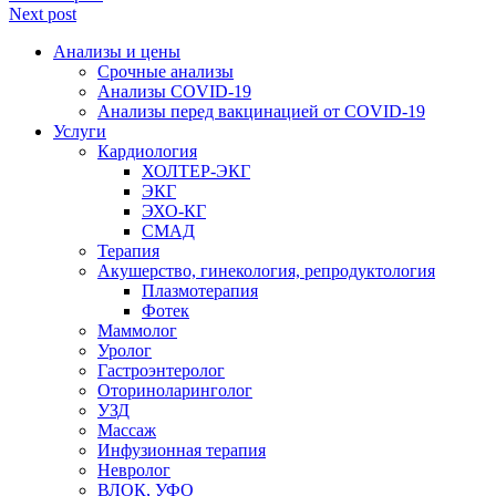
Next post
Анализы и цены
Срочные анализы
Анализы COVID-19
Анализы перед вакцинацией от COVID-19
Услуги
Кардиология
ХОЛТЕР-ЭКГ
ЭКГ
ЭХО-КГ
СМАД
Терапия
Акушерство, гинекология, репродуктология
Плазмотерапия
Фотек
Маммолог
Уролог
Гастроэнтеролог
Оториноларинголог
УЗД
Массаж
Инфузионная терапия
Невролог
ВЛОК, УФО