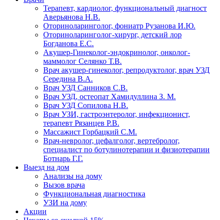
Терапевт, кардиолог, функциональный диагност
Аверьянова Н.В.
Оториноларинголог, фониатр Рузанова И.Ю.
Оториноларинголог-хирург, детский лор
Богданова Е.С.
Акушер-Гинеколог-эндокринолог, онколог-
маммолог Селянко Т.В.
Врач акушер-гинеколог, репродуктолог, врач УЗД
Середина В.А.
Врач УЗД Санников С.В.
Врач УЗД, остеопат Хамидуллина З. М.
Врач УЗД Сопилова Н.В.
Врач УЗИ, гастроэнтеролог, инфекционист,
терапевт Рязанцев Р.В.
Массажист Горбацкий С.М.
Врач-невролог, цефалголог, вертебролог,
специалист по ботулинотерапии и физиотерапии
Ботнарь Г.Г.
Выезд на дом
Анализы на дому
Вызов врача
Функциональная диагностика
УЗИ на дому
Акции