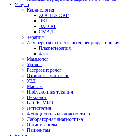
Услуги
Кардиология
ХОЛТЕР-ЭКГ
ЭКГ
ЭХО-КГ
СМАД
Терапия
Акушерство, гинекология, репродуктология
Плазмотерапия
Фотек
Маммолог
Уролог
Гастроэнтеролог
Оториноларинголог
УЗД
Массаж
Инфузионная терапия
Невролог
ВЛОК, УФО
Остеопатия
Функциональная диагностика
Лабораторная диагностика
Организациям
Пациентам
Врачи