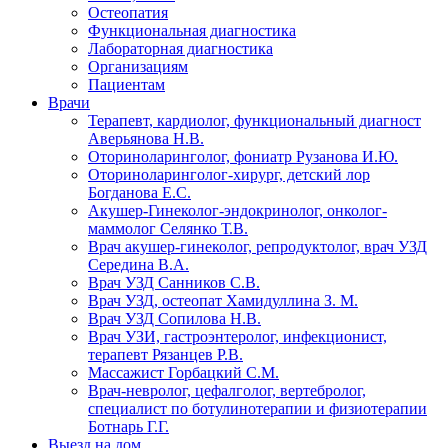
Остеопатия
Функциональная диагностика
Лабораторная диагностика
Организациям
Пациентам
Врачи
Терапевт, кардиолог, функциональный диагност
Аверьянова Н.В.
Оториноларинголог, фониатр Рузанова И.Ю.
Оториноларинголог-хирург, детский лор
Богданова Е.С.
Акушер-Гинеколог-эндокринолог, онколог-
маммолог Селянко Т.В.
Врач акушер-гинеколог, репродуктолог, врач УЗД
Середина В.А.
Врач УЗД Санников С.В.
Врач УЗД, остеопат Хамидуллина З. М.
Врач УЗД Сопилова Н.В.
Врач УЗИ, гастроэнтеролог, инфекционист,
терапевт Рязанцев Р.В.
Массажист Горбацкий С.М.
Врач-невролог, цефалголог, вертебролог,
специалист по ботулинотерапии и физиотерапии
Ботнарь Г.Г.
Выезд на дом