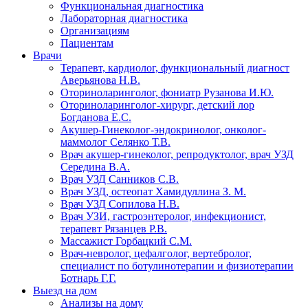
Функциональная диагностика
Лабораторная диагностика
Организациям
Пациентам
Врачи
Терапевт, кардиолог, функциональный диагност
Аверьянова Н.В.
Оториноларинголог, фониатр Рузанова И.Ю.
Оториноларинголог-хирург, детский лор
Богданова Е.С.
Акушер-Гинеколог-эндокринолог, онколог-
маммолог Селянко Т.В.
Врач акушер-гинеколог, репродуктолог, врач УЗД
Середина В.А.
Врач УЗД Санников С.В.
Врач УЗД, остеопат Хамидуллина З. М.
Врач УЗД Сопилова Н.В.
Врач УЗИ, гастроэнтеролог, инфекционист,
терапевт Рязанцев Р.В.
Массажист Горбацкий С.М.
Врач-невролог, цефалголог, вертебролог,
специалист по ботулинотерапии и физиотерапии
Ботнарь Г.Г.
Выезд на дом
Анализы на дому