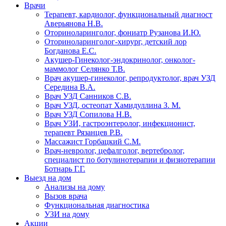
Врачи
Терапевт, кардиолог, функциональный диагност
Аверьянова Н.В.
Оториноларинголог, фониатр Рузанова И.Ю.
Оториноларинголог-хирург, детский лор
Богданова Е.С.
Акушер-Гинеколог-эндокринолог, онколог-
маммолог Селянко Т.В.
Врач акушер-гинеколог, репродуктолог, врач УЗД
Середина В.А.
Врач УЗД Санников С.В.
Врач УЗД, остеопат Хамидуллина З. М.
Врач УЗД Сопилова Н.В.
Врач УЗИ, гастроэнтеролог, инфекционист,
терапевт Рязанцев Р.В.
Массажист Горбацкий С.М.
Врач-невролог, цефалголог, вертебролог,
специалист по ботулинотерапии и физиотерапии
Ботнарь Г.Г.
Выезд на дом
Анализы на дому
Вызов врача
Функциональная диагностика
УЗИ на дому
Акции