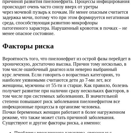
причиной развития
пиелонефрита. Процессы инфицирования
происходит очень часто снизу вверх от уретры
через мочевой пузырь к почкам. Не менее опасным считается
задержка мочи, потому что
при этом формируется негативная
среда, способствующая развитию микрофлоры
патогенного характера. Нарушенный кровоток в почках – не
менее опасное состояние.
Факторы риска
Вероятность того, что пиелонефрит из острой фазы перейдет в
хроническую, достаточно
высока. Причин тому несколько, в
том числе ошибочный диагноз или неверно выбранный
курс лечения. Если говорить о возрастных категориях, то
наиболее уязвимыми считаются
дети до 7-ми лет, все
женщины, мужчины от 55-ти и старше. Как правило,
болезнь
получает развитие при наличии сразу нескольких факторов, в
том числе при системных
заболеваниях. В значительной
степени повышают риск заболевания пиелонефритом все
инфекционные процессы в организме человека.
Почки беременных женщин работают в более нагруженном
режиме, что также может
стать причиной заболевания.
Существуют и другие факторы риска, а именно:
Проблемы врожденного характера, связанные с