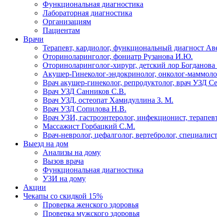
Функциональная диагностика
Лабораторная диагностика
Организациям
Пациентам
Врачи
Терапевт, кардиолог, функциональный диагност Ав
Оториноларинголог, фониатр Рузанова И.Ю.
Оториноларинголог-хирург, детский лор Богданова 
Акушер-Гинеколог-эндокринолог, онколог-маммолог
Врач акушер-гинеколог, репродуктолог, врач УЗД С
Врач УЗД Санников С.В.
Врач УЗД, остеопат Хамидуллина З. М.
Врач УЗД Сопилова Н.В.
Врач УЗИ, гастроэнтеролог, инфекционист, терапевт
Массажист Горбацкий С.М.
Врач-невролог, цефалголог, вертебролог, специалис
Выезд на дом
Анализы на дому
Вызов врача
Функциональная диагностика
УЗИ на дому
Акции
Чекапы со скидкой 15%
Проверка женского здоровья
Проверка мужского здоровья