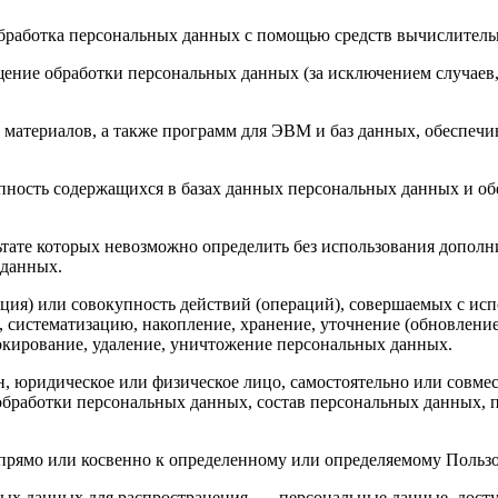
бработка персональных данных с помощью средств вычислитель
ение обработки персональных данных (за исключением случаев,
материалов, а также программ для ЭВМ и баз данных, обеспечив
пность содержащихся в базах данных персональных данных и 
льтате которых невозможно определить без использования доп
 данных.
ция) или совокупность действий (операций), совершаемых с исп
, систематизацию, накопление, хранение, уточнение (обновление
локирование, удаление, уничтожение персональных данных.
н, юридическое или физическое лицо, самостоятельно или совм
бработки персональных данных, состав персональных данных, п
прямо или косвенно к определенному или определяемому Польз
ых данных для распространения, — персональные данные, досту