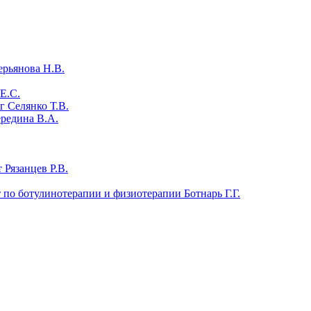
ерьянова Н.В.
Е.С.
 Селянко Т.В.
ередина В.А.
 Рязанцев Р.В.
т по ботулинотерапии и физиотерапии Ботнарь Г.Г.