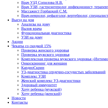
Врач УЗД Сопилова Н.В.
Врач УЗИ, гастроэнтеролог, инфекционист, терапевт
Массажист Горбацкий С.М.
Врач-невролог, цефалголог, вертебролог, специалис
Выезд на дом
Анализы на дому
Вызов врача
Функциональная диагностика
УЗИ на дому
Акции
Чекапы со скидкой 15%
Проверка женского здоровья
Проверка мужского здоровья
Комплексная проверка мужского здоровья «Интим
Онкоcкрининг для женщин
КардиоСкрин
УЗ-диагностика сердечно-сосудистых заболеваний
Комплекс УЗИ
Женский комплекс УЗ-диагностики
Здоровый иммунитет
Хочу ребенка (мужской)
Хочу ребенка (женский)
Новости
Контакты