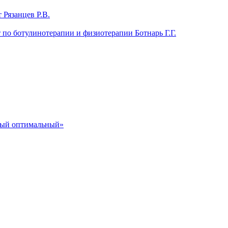
 Рязанцев Р.В.
т по ботулинотерапии и физиотерапии Ботнарь Г.Г.
ный оптимальный»