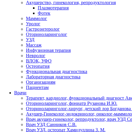
Акушерство, гинекология, репродуктология
Плазмотерапия
Фотек
Маммолог
Уролог
Гастроэнтеролог
Оториноларинголог
УЗД
Массаж
Инфузионная терапия
Невролог
ВЛОК, УФО
Остеопатия
Функциональная диагностика
Лабораторная диагностика
Организациям
Пациентам
Врачи
Терапевт, кардиолог, функциональный диагност Ав
Оториноларинголог, фониатр Рузанова И.Ю.
Оториноларинголог-хирург, детский лор Богданова 
Акушер-Гинеколог-эндокринолог, онколог-маммолог
Врач акушер-гинеколог, репродуктолог, врач УЗД С
Врач УЗД Санников С.В.
Врач УЗД, остеопат Хамидуллина З. М.