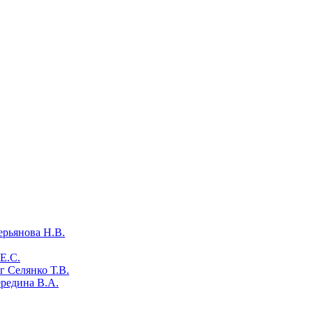
ерьянова Н.В.
Е.С.
 Селянко Т.В.
ередина В.А.