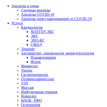
Анализы и цены
Срочные анализы
Анализы COVID-19
Анализы перед вакцинацией от COVID-19
Услуги
Кардиология
ХОЛТЕР-ЭКГ
ЭКГ
ЭХО-КГ
СМАД
Терапия
Акушерство, гинекология, репродуктология
Плазмотерапия
Фотек
Маммолог
Уролог
Гастроэнтеролог
Оториноларинголог
УЗД
Массаж
Инфузионная терапия
Невролог
ВЛОК, УФО
Остеопатия