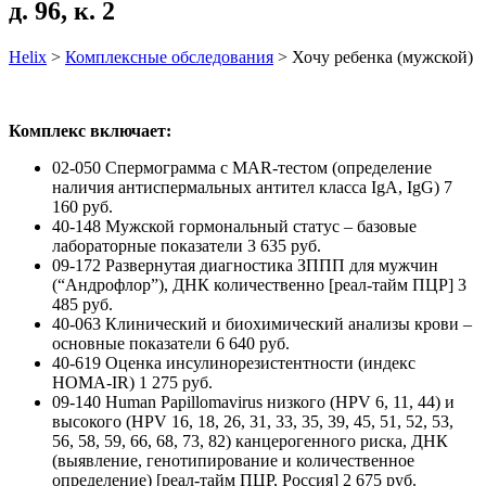
д. 96, к. 2
Helix
>
Комплексные обследования
>
Хочу ребенка (мужской)
Комплекс включает:
02-050 Спермограмма с MAR-тестом (определение
наличия антиспермальных антител класса IgA, IgG) 7
160 руб.
40-148 Мужской гормональный статус – базовые
лабораторные показатели 3 635 руб.
09-172 Развернутая диагностика ЗППП для мужчин
(“Андрофлор”), ДНК количественно [реал-тайм ПЦР] 3
485 руб.
40-063 Клинический и биохимический анализы крови –
основные показатели 6 640 руб.
40-619 Оценка инсулинорезистентности (индекс
HOMA-IR) 1 275 руб.
09-140 Human Papillomavirus низкого (HPV 6, 11, 44) и
высокого (HPV 16, 18, 26, 31, 33, 35, 39, 45, 51, 52, 53,
56, 58, 59, 66, 68, 73, 82) канцерогенного риска, ДНК
(выявление, генотипирование и количественное
определение) [реал-тайм ПЦР, Россия] 2 675 руб.