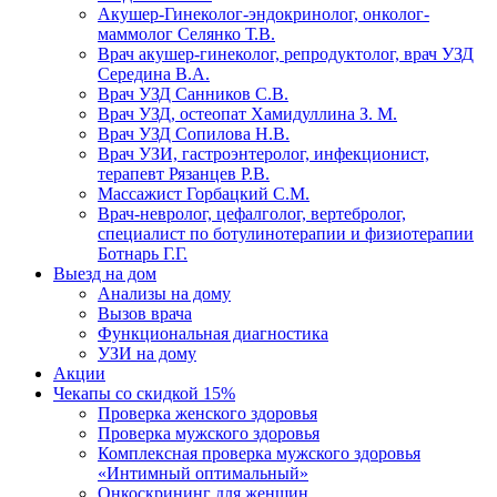
Акушер-Гинеколог-эндокринолог, онколог-
маммолог Селянко Т.В.
Врач акушер-гинеколог, репродуктолог, врач УЗД
Середина В.А.
Врач УЗД Санников С.В.
Врач УЗД, остеопат Хамидуллина З. М.
Врач УЗД Сопилова Н.В.
Врач УЗИ, гастроэнтеролог, инфекционист,
терапевт Рязанцев Р.В.
Массажист Горбацкий С.М.
Врач-невролог, цефалголог, вертебролог,
специалист по ботулинотерапии и физиотерапии
Ботнарь Г.Г.
Выезд на дом
Анализы на дому
Вызов врача
Функциональная диагностика
УЗИ на дому
Акции
Чекапы со скидкой 15%
Проверка женского здоровья
Проверка мужского здоровья
Комплексная проверка мужского здоровья
«Интимный оптимальный»
Онкоcкрининг для женщин