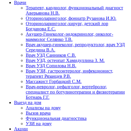
Врачи
Терапевт, кардиолог, функциональный диагност
Аверьянова Н.В.
Оториноларинголог, фониатр Рузанова И.Ю.
Оториноларинголог-хирург, детский лор
Богданова Е.С.
Акушер-Гинеколог-эндокринолог, онколог-
маммолог Селянко Т.В.
Врач акушер-гинеколог, репродуктолог, врач УЗД
Середина В.А.
Врач УЗД Санников С.В.
Врач УЗД, остеопат Хамидуллина З. М.
Врач УЗД Сопилова Н.В.
Врач УЗИ, гастроэнтеролог, инфекционист,
терапевт Рязанцев Р.В.
Массажист Горбацкий С.М.
Врач-невролог, цефалголог, вертебролог,
специалист по ботулинотерапии и физиотерапии
Ботнарь Г.Г.
Выезд на дом
Анализы на дому
Вызов врача
Функциональная диагностика
УЗИ на дому
Акции