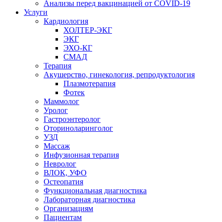
Анализы перед вакцинацией от COVID-19
Услуги
Кардиология
ХОЛТЕР-ЭКГ
ЭКГ
ЭХО-КГ
СМАД
Терапия
Акушерство, гинекология, репродуктология
Плазмотерапия
Фотек
Маммолог
Уролог
Гастроэнтеролог
Оториноларинголог
УЗД
Массаж
Инфузионная терапия
Невролог
ВЛОК, УФО
Остеопатия
Функциональная диагностика
Лабораторная диагностика
Организациям
Пациентам