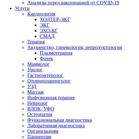
Анализы перед вакцинацией от COVID-19
Услуги
Кардиология
ХОЛТЕР-ЭКГ
ЭКГ
ЭХО-КГ
СМАД
Терапия
Акушерство, гинекология, репродуктология
Плазмотерапия
Фотек
Маммолог
Уролог
Гастроэнтеролог
Оториноларинголог
УЗД
Массаж
Инфузионная терапия
Невролог
ВЛОК, УФО
Остеопатия
Функциональная диагностика
Лабораторная диагностика
Организациям
Пациентам