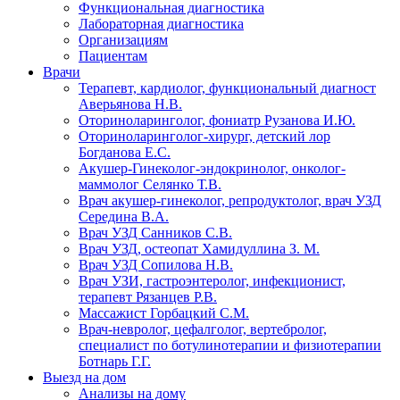
Функциональная диагностика
Лабораторная диагностика
Организациям
Пациентам
Врачи
Терапевт, кардиолог, функциональный диагност
Аверьянова Н.В.
Оториноларинголог, фониатр Рузанова И.Ю.
Оториноларинголог-хирург, детский лор
Богданова Е.С.
Акушер-Гинеколог-эндокринолог, онколог-
маммолог Селянко Т.В.
Врач акушер-гинеколог, репродуктолог, врач УЗД
Середина В.А.
Врач УЗД Санников С.В.
Врач УЗД, остеопат Хамидуллина З. М.
Врач УЗД Сопилова Н.В.
Врач УЗИ, гастроэнтеролог, инфекционист,
терапевт Рязанцев Р.В.
Массажист Горбацкий С.М.
Врач-невролог, цефалголог, вертебролог,
специалист по ботулинотерапии и физиотерапии
Ботнарь Г.Г.
Выезд на дом
Анализы на дому