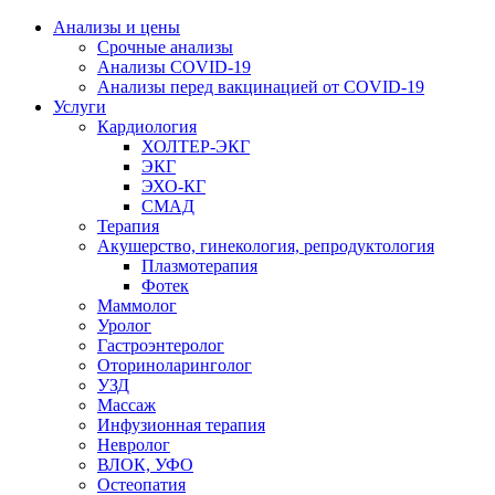
Анализы и цены
Срочные анализы
Анализы COVID-19
Анализы перед вакцинацией от COVID-19
Услуги
Кардиология
ХОЛТЕР-ЭКГ
ЭКГ
ЭХО-КГ
СМАД
Терапия
Акушерство, гинекология, репродуктология
Плазмотерапия
Фотек
Маммолог
Уролог
Гастроэнтеролог
Оториноларинголог
УЗД
Массаж
Инфузионная терапия
Невролог
ВЛОК, УФО
Остеопатия