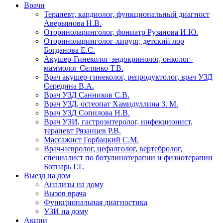
Врачи
Терапевт, кардиолог, функциональный диагност
Аверьянова Н.В.
Оториноларинголог, фониатр Рузанова И.Ю.
Оториноларинголог-хирург, детский лор
Богданова Е.С.
Акушер-Гинеколог-эндокринолог, онколог-
маммолог Селянко Т.В.
Врач акушер-гинеколог, репродуктолог, врач УЗД
Середина В.А.
Врач УЗД Санников С.В.
Врач УЗД, остеопат Хамидуллина З. М.
Врач УЗД Сопилова Н.В.
Врач УЗИ, гастроэнтеролог, инфекционист,
терапевт Рязанцев Р.В.
Массажист Горбацкий С.М.
Врач-невролог, цефалголог, вертебролог,
специалист по ботулинотерапии и физиотерапии
Ботнарь Г.Г.
Выезд на дом
Анализы на дому
Вызов врача
Функциональная диагностика
УЗИ на дому
Акции