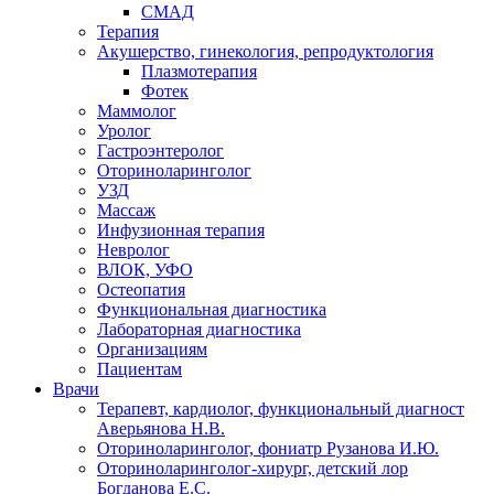
СМАД
Терапия
Акушерство, гинекология, репродуктология
Плазмотерапия
Фотек
Маммолог
Уролог
Гастроэнтеролог
Оториноларинголог
УЗД
Массаж
Инфузионная терапия
Невролог
ВЛОК, УФО
Остеопатия
Функциональная диагностика
Лабораторная диагностика
Организациям
Пациентам
Врачи
Терапевт, кардиолог, функциональный диагност
Аверьянова Н.В.
Оториноларинголог, фониатр Рузанова И.Ю.
Оториноларинголог-хирург, детский лор
Богданова Е.С.