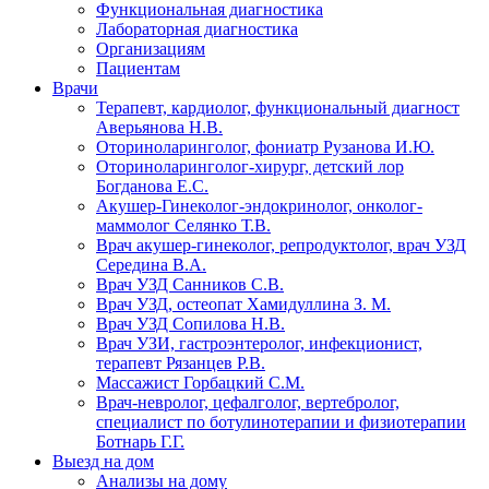
Функциональная диагностика
Лабораторная диагностика
Организациям
Пациентам
Врачи
Терапевт, кардиолог, функциональный диагност
Аверьянова Н.В.
Оториноларинголог, фониатр Рузанова И.Ю.
Оториноларинголог-хирург, детский лор
Богданова Е.С.
Акушер-Гинеколог-эндокринолог, онколог-
маммолог Селянко Т.В.
Врач акушер-гинеколог, репродуктолог, врач УЗД
Середина В.А.
Врач УЗД Санников С.В.
Врач УЗД, остеопат Хамидуллина З. М.
Врач УЗД Сопилова Н.В.
Врач УЗИ, гастроэнтеролог, инфекционист,
терапевт Рязанцев Р.В.
Массажист Горбацкий С.М.
Врач-невролог, цефалголог, вертебролог,
специалист по ботулинотерапии и физиотерапии
Ботнарь Г.Г.
Выезд на дом
Анализы на дому