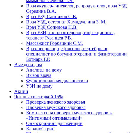
маммолог Селянко Т.В.
Врач акушер-гинеколог, репродуктолог, врач УЗД
Середина В.А.
Врач УЗД Санников С.В.
Врач УЗД, остеопат Хамидуллина З. М.
Врач УЗД Сопилова Н.В.
Врач УЗИ, гастроэнтеролог, инфекционист,
терапевт Рязанцев Р.В.
Массажист Горбацкий С.М.
Врач-невролог, цефалголог, вертебролог,
специалист по ботулинотерапии и физиотерапии
Ботнарь Г.Г.
Выезд на дом
Анализы на дому
Вызов врача
Функциональная диагностика
УЗИ на дому
Акции
Чекапы со скидкой 15%
Проверка женского здоровья
Проверка мужского здоровья
Комплексная проверка мужского здоровья
«Интимный оптимальный»
Онкоcкрининг для женщин
КардиоСкрин