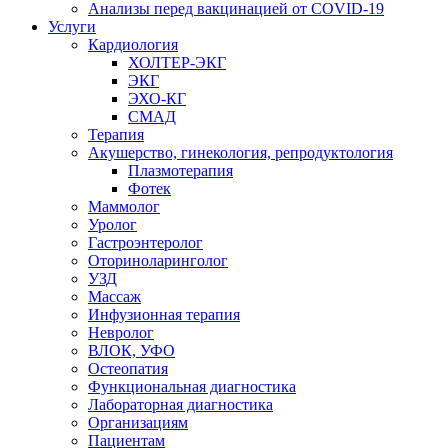
Анализы перед вакцинацией от COVID-19
Услуги
Кардиология
ХОЛТЕР-ЭКГ
ЭКГ
ЭХО-КГ
СМАД
Терапия
Акушерство, гинекология, репродуктология
Плазмотерапия
Фотек
Маммолог
Уролог
Гастроэнтеролог
Оториноларинголог
УЗД
Массаж
Инфузионная терапия
Невролог
ВЛОК, УФО
Остеопатия
Функциональная диагностика
Лабораторная диагностика
Организациям
Пациентам