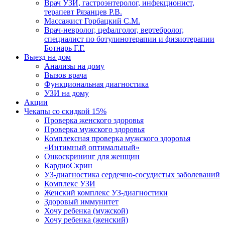
Врач УЗИ, гастроэнтеролог, инфекционист,
терапевт Рязанцев Р.В.
Массажист Горбацкий С.М.
Врач-невролог, цефалголог, вертебролог,
специалист по ботулинотерапии и физиотерапии
Ботнарь Г.Г.
Выезд на дом
Анализы на дому
Вызов врача
Функциональная диагностика
УЗИ на дому
Акции
Чекапы со скидкой 15%
Проверка женского здоровья
Проверка мужского здоровья
Комплексная проверка мужского здоровья
«Интимный оптимальный»
Онкоcкрининг для женщин
КардиоСкрин
УЗ-диагностика сердечно-сосудистых заболеваний
Комплекс УЗИ
Женский комплекс УЗ-диагностики
Здоровый иммунитет
Хочу ребенка (мужской)
Хочу ребенка (женский)