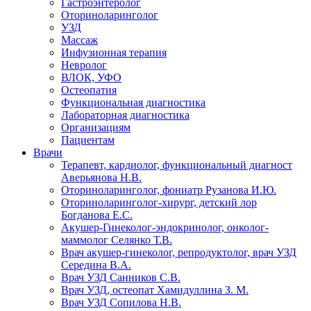
Гастроэнтеролог
Оториноларинголог
УЗД
Массаж
Инфузионная терапия
Невролог
ВЛОК, УФО
Остеопатия
Функциональная диагностика
Лабораторная диагностика
Организациям
Пациентам
Врачи
Терапевт, кардиолог, функциональный диагност
Аверьянова Н.В.
Оториноларинголог, фониатр Рузанова И.Ю.
Оториноларинголог-хирург, детский лор
Богданова Е.С.
Акушер-Гинеколог-эндокринолог, онколог-
маммолог Селянко Т.В.
Врач акушер-гинеколог, репродуктолог, врач УЗД
Середина В.А.
Врач УЗД Санников С.В.
Врач УЗД, остеопат Хамидуллина З. М.
Врач УЗД Сопилова Н.В.