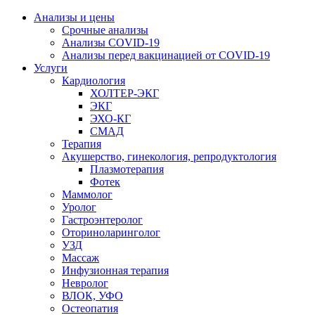
Анализы и цены
Срочные анализы
Анализы COVID-19
Анализы перед вакцинацией от COVID-19
Услуги
Кардиология
ХОЛТЕР-ЭКГ
ЭКГ
ЭХО-КГ
СМАД
Терапия
Акушерство, гинекология, репродуктология
Плазмотерапия
Фотек
Маммолог
Уролог
Гастроэнтеролог
Оториноларинголог
УЗД
Массаж
Инфузионная терапия
Невролог
ВЛОК, УФО
Остеопатия