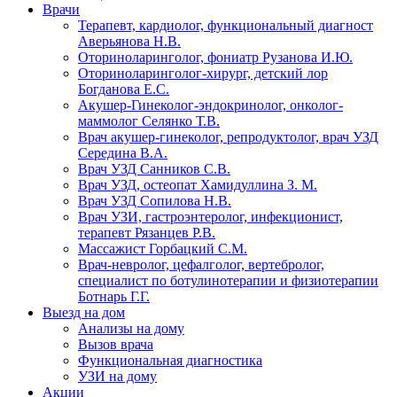
Врачи
Терапевт, кардиолог, функциональный диагност
Аверьянова Н.В.
Оториноларинголог, фониатр Рузанова И.Ю.
Оториноларинголог-хирург, детский лор
Богданова Е.С.
Акушер-Гинеколог-эндокринолог, онколог-
маммолог Селянко Т.В.
Врач акушер-гинеколог, репродуктолог, врач УЗД
Середина В.А.
Врач УЗД Санников С.В.
Врач УЗД, остеопат Хамидуллина З. М.
Врач УЗД Сопилова Н.В.
Врач УЗИ, гастроэнтеролог, инфекционист,
терапевт Рязанцев Р.В.
Массажист Горбацкий С.М.
Врач-невролог, цефалголог, вертебролог,
специалист по ботулинотерапии и физиотерапии
Ботнарь Г.Г.
Выезд на дом
Анализы на дому
Вызов врача
Функциональная диагностика
УЗИ на дому
Акции