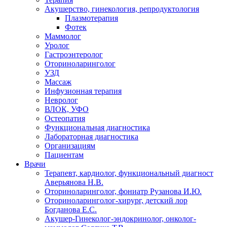
Акушерство, гинекология, репродуктология
Плазмотерапия
Фотек
Маммолог
Уролог
Гастроэнтеролог
Оториноларинголог
УЗД
Массаж
Инфузионная терапия
Невролог
ВЛОК, УФО
Остеопатия
Функциональная диагностика
Лабораторная диагностика
Организациям
Пациентам
Врачи
Терапевт, кардиолог, функциональный диагност
Аверьянова Н.В.
Оториноларинголог, фониатр Рузанова И.Ю.
Оториноларинголог-хирург, детский лор
Богданова Е.С.
Акушер-Гинеколог-эндокринолог, онколог-