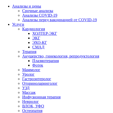
Анализы и цены
Срочные анализы
Анализы COVID-19
Анализы перед вакцинацией от COVID-19
Услуги
Кардиология
ХОЛТЕР-ЭКГ
ЭКГ
ЭХО-КГ
СМАД
Терапия
Акушерство, гинекология, репродуктология
Плазмотерапия
Фотек
Маммолог
Уролог
Гастроэнтеролог
Оториноларинголог
УЗД
Массаж
Инфузионная терапия
Невролог
ВЛОК, УФО
Остеопатия