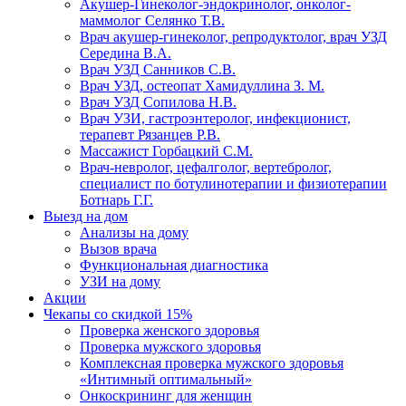
Акушер-Гинеколог-эндокринолог, онколог-
маммолог Селянко Т.В.
Врач акушер-гинеколог, репродуктолог, врач УЗД
Середина В.А.
Врач УЗД Санников С.В.
Врач УЗД, остеопат Хамидуллина З. М.
Врач УЗД Сопилова Н.В.
Врач УЗИ, гастроэнтеролог, инфекционист,
терапевт Рязанцев Р.В.
Массажист Горбацкий С.М.
Врач-невролог, цефалголог, вертебролог,
специалист по ботулинотерапии и физиотерапии
Ботнарь Г.Г.
Выезд на дом
Анализы на дому
Вызов врача
Функциональная диагностика
УЗИ на дому
Акции
Чекапы со скидкой 15%
Проверка женского здоровья
Проверка мужского здоровья
Комплексная проверка мужского здоровья
«Интимный оптимальный»
Онкоcкрининг для женщин