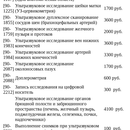
[90-
Ультразвуковое исследование шейки матки
1700 руб.
1225]
(УЗ-цервикометрия)
[90-
Ультразвуковое дуплексное сканирование
3600 руб.
1855]
сосудов шеи (брахиоцефальных артерий)
[90-
Ультразвуковое исследование желчного
2000 руб.
1759]
пузыря и протоков
[90-
Ультразвуковое исследование вен нижних
3600 руб.
1983]
конечностей
[90-
Ультразвуковое исследование артерий
3300 руб.
1984]
нижних конечностей
[90-
Ультразвуковое исследование
1700 руб.
2087]
околоносовых пазух
[90-
Доплерометрия
600 руб.
2088]
[90-
Запись исследования на цифровой
300 руб.
2212]
носитель
Ультразвуковое исследование органов
брюшной полости и забрюшинного
пространства (печень, желчный пузырь,
4100 руб.
поджелудочная железа, селезенка, почки,
надпочечники)
[90-
Выполнение снимков при ультразвуковом
100 руб.