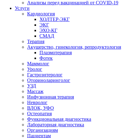
Анализы перед вакцинацией от COVID-19
Услуги
Кардиология
ХОЛТЕР-ЭКГ
ЭКГ
ЭХО-КГ
СМАД
Терапия
Акушерство, гинекология, репродуктология
Плазмотерапия
Фотек
Маммолог
Уролог
Гастроэнтеролог
Оториноларинголог
УЗД
Массаж
Инфузионная терапия
Невролог
ВЛОК, УФО
Остеопатия
Функциональная диагностика
Лабораторная диагностика
Организациям
Пациентам