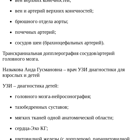
вен верхних конечностей;
вен и артерий верхних конечностей;
брюшного отдела аорты;
почечных артерий;
сосудов шеи (брахиоцефальных артерий).
Транскраниальная допплерография сосудов/артерий
головного мозга.
Назыкова Аида Гусмановна – врач УЗИ диагностики для
взрослых и детей
УЗИ – диагностика детей:
головного мозга-нейросонография;
тазобедренных суставов;
мягких тканей одной анатомической области;
сердца-Эхо КГ;
щитовидной железы (с допплером), паращитовидной