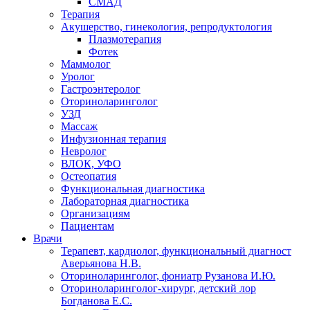
СМАД
Терапия
Акушерство, гинекология, репродуктология
Плазмотерапия
Фотек
Маммолог
Уролог
Гастроэнтеролог
Оториноларинголог
УЗД
Массаж
Инфузионная терапия
Невролог
ВЛОК, УФО
Остеопатия
Функциональная диагностика
Лабораторная диагностика
Организациям
Пациентам
Врачи
Терапевт, кардиолог, функциональный диагност
Аверьянова Н.В.
Оториноларинголог, фониатр Рузанова И.Ю.
Оториноларинголог-хирург, детский лор
Богданова Е.С.