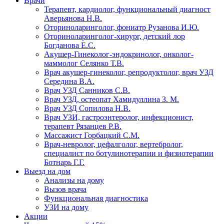
Врачи
Терапевт, кардиолог, функциональный диагност
Аверьянова Н.В.
Оториноларинголог, фониатр Рузанова И.Ю.
Оториноларинголог-хирург, детский лор
Богданова Е.С.
Акушер-Гинеколог-эндокринолог, онколог-
маммолог Селянко Т.В.
Врач акушер-гинеколог, репродуктолог, врач УЗД
Середина В.А.
Врач УЗД Санников С.В.
Врач УЗД, остеопат Хамидуллина З. М.
Врач УЗД Сопилова Н.В.
Врач УЗИ, гастроэнтеролог, инфекционист,
терапевт Рязанцев Р.В.
Массажист Горбацкий С.М.
Врач-невролог, цефалголог, вертебролог,
специалист по ботулинотерапии и физиотерапии
Ботнарь Г.Г.
Выезд на дом
Анализы на дому
Вызов врача
Функциональная диагностика
УЗИ на дому
Акции