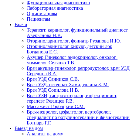
Функциональная диагностика
Лабораторная диагностика
Организациям
Пациентам
Врачи
Терапевт, кардиолог, функциональный диагност
Аверьянова Н.В.
Оториноларинголог, фониатр Рузанова И.Ю.
Оториноларинголог-хирург, детский лор
Богданова Е.С.
Акушер-Гинеколог-эндокринолог, онколог-
маммолог Селянко Т.В.
Врач акушер-гинеколог, репродуктолог, врач УЗД
Середина В.А.
Врач УЗД Санников С.В.
Врач УЗД, остеопат Хамидуллина З. М.
Врач УЗД Сопилова Н.В.
Врач УЗИ, гастроэнтеролог, инфекционист,
терапевт Рязанцев Р.В.
Массажист Горбацкий С.М.
Врач-невролог, цефалголог, вертебролог,
специалист по ботулинотерапии и физиотерапии
Ботнарь Г.Г.
Выезд на дом
Анализы на дому