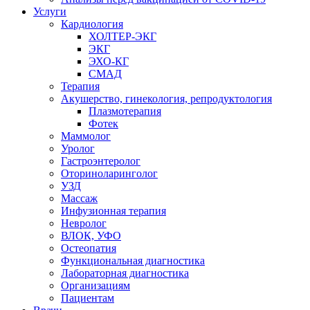
Услуги
Кардиология
ХОЛТЕР-ЭКГ
ЭКГ
ЭХО-КГ
СМАД
Терапия
Акушерство, гинекология, репродуктология
Плазмотерапия
Фотек
Маммолог
Уролог
Гастроэнтеролог
Оториноларинголог
УЗД
Массаж
Инфузионная терапия
Невролог
ВЛОК, УФО
Остеопатия
Функциональная диагностика
Лабораторная диагностика
Организациям
Пациентам