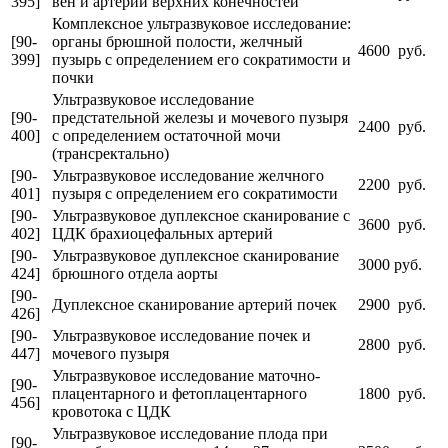
395]
вен и артерий верхних конечностей
Комплексное ультразвуковое исследование:
[90-
органы брюшной полости, желчный
4600 руб.
399]
пузырь с определением его сократимости и
почки
Ультразвуковое исследование
[90-
предстательной железы и мочевого пузыря
2400 руб.
400]
с определением остаточной мочи
(трансректально)
[90-
Ультразвуковое исследование желчного
2200 руб.
401]
пузыря с определением его сократимости
[90-
Ультразвуковое дуплексное сканирование с
3600 руб.
402]
ЦДК брахиоцефальных артерий
[90-
Ультразвуковое дуплексное сканирование
3000 руб.
424]
брюшного отдела аорты
[90-
Дуплексное сканирование артерий почек
2900 руб.
426]
[90-
Ультразвуковое исследование почек и
2800 руб.
447]
мочевого пузыря
Ультразвуковое исследование маточно-
[90-
плацентарного и фетоплацентарного
1800 руб.
456]
кровотока с ЦДК
Ультразвуковое исследование плода при
[90-