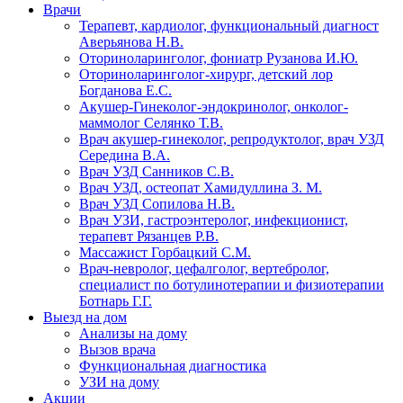
Врачи
Терапевт, кардиолог, функциональный диагност
Аверьянова Н.В.
Оториноларинголог, фониатр Рузанова И.Ю.
Оториноларинголог-хирург, детский лор
Богданова Е.С.
Акушер-Гинеколог-эндокринолог, онколог-
маммолог Селянко Т.В.
Врач акушер-гинеколог, репродуктолог, врач УЗД
Середина В.А.
Врач УЗД Санников С.В.
Врач УЗД, остеопат Хамидуллина З. М.
Врач УЗД Сопилова Н.В.
Врач УЗИ, гастроэнтеролог, инфекционист,
терапевт Рязанцев Р.В.
Массажист Горбацкий С.М.
Врач-невролог, цефалголог, вертебролог,
специалист по ботулинотерапии и физиотерапии
Ботнарь Г.Г.
Выезд на дом
Анализы на дому
Вызов врача
Функциональная диагностика
УЗИ на дому
Акции