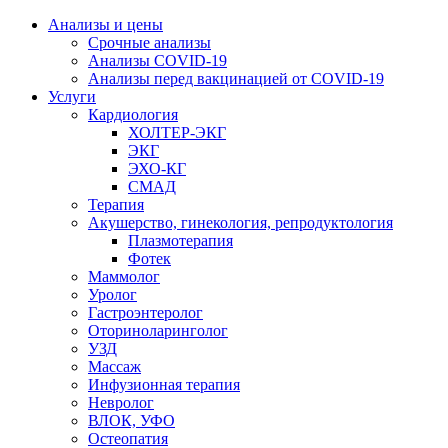
Анализы и цены
Срочные анализы
Анализы COVID-19
Анализы перед вакцинацией от COVID-19
Услуги
Кардиология
ХОЛТЕР-ЭКГ
ЭКГ
ЭХО-КГ
СМАД
Терапия
Акушерство, гинекология, репродуктология
Плазмотерапия
Фотек
Маммолог
Уролог
Гастроэнтеролог
Оториноларинголог
УЗД
Массаж
Инфузионная терапия
Невролог
ВЛОК, УФО
Остеопатия