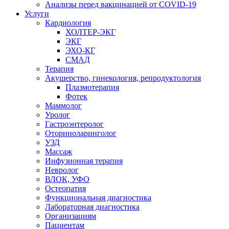
Анализы перед вакцинацией от COVID-19
Услуги
Кардиология
ХОЛТЕР-ЭКГ
ЭКГ
ЭХО-КГ
СМАД
Терапия
Акушерство, гинекология, репродуктология
Плазмотерапия
Фотек
Маммолог
Уролог
Гастроэнтеролог
Оториноларинголог
УЗД
Массаж
Инфузионная терапия
Невролог
ВЛОК, УФО
Остеопатия
Функциональная диагностика
Лабораторная диагностика
Организациям
Пациентам