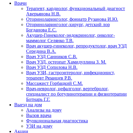
Врачи
Терапевт, кардиолог, функциональный диагност
Аверьянова Н.В.
Оториноларинголог, фониатр Рузанова И.Ю.
Оториноларинголог-хирург, детский лор
Богданова Е.С.
Акушер-Гинеколог-эндокринолог, онколог-
маммолог Селянко Т.В.
Врач акушер-гинеколог, репродуктолог, врач УЗД
Середина В.А.
Врач УЗД Санников С.В.
Врач УЗД, остеопат Хамидуллина З. М.
Врач УЗД Сопилова Н.В.
Врач УЗИ, гастроэнтеролог, инфекционист,
терапевт Рязанцев Р.В.
Массажист Горбацкий С.М.
Врач-невролог, цефалголог, вертебролог,
специалист по ботулинотерапии и физиотерапии
Ботнарь Г.Г.
Выезд на дом
Анализы на дому
Вызов врача
Функциональная диагностика
УЗИ на дому
Акции