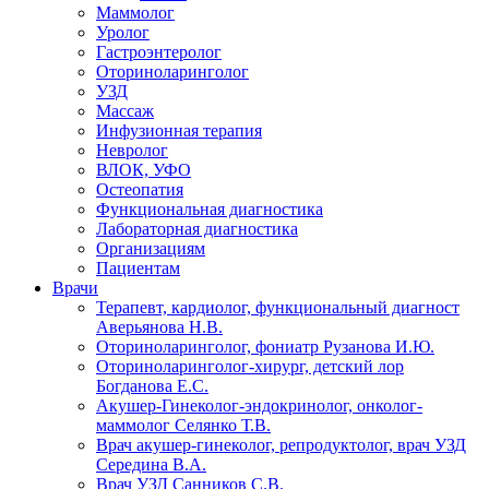
Маммолог
Уролог
Гастроэнтеролог
Оториноларинголог
УЗД
Массаж
Инфузионная терапия
Невролог
ВЛОК, УФО
Остеопатия
Функциональная диагностика
Лабораторная диагностика
Организациям
Пациентам
Врачи
Терапевт, кардиолог, функциональный диагност
Аверьянова Н.В.
Оториноларинголог, фониатр Рузанова И.Ю.
Оториноларинголог-хирург, детский лор
Богданова Е.С.
Акушер-Гинеколог-эндокринолог, онколог-
маммолог Селянко Т.В.
Врач акушер-гинеколог, репродуктолог, врач УЗД
Середина В.А.
Врач УЗД Санников С.В.