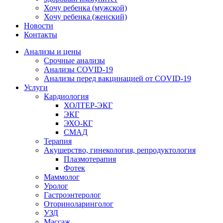
Хочу ребенка (мужской)
Хочу ребенка (женский)
Новости
Контакты
Анализы и цены
Срочные анализы
Анализы COVID-19
Анализы перед вакцинацией от COVID-19
Услуги
Кардиология
ХОЛТЕР-ЭКГ
ЭКГ
ЭХО-КГ
СМАД
Терапия
Акушерство, гинекология, репродуктология
Плазмотерапия
Фотек
Маммолог
Уролог
Гастроэнтеролог
Оториноларинголог
УЗД
Массаж