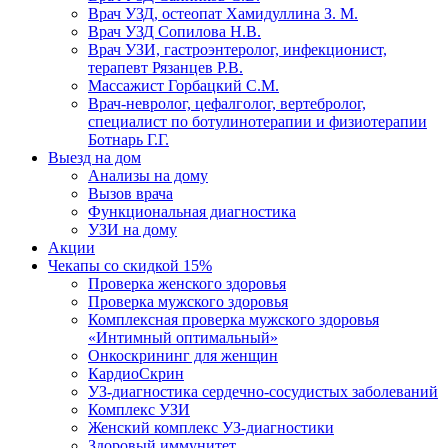
Врач УЗД, остеопат Хамидуллина З. М.
Врач УЗД Сопилова Н.В.
Врач УЗИ, гастроэнтеролог, инфекционист,
терапевт Рязанцев Р.В.
Массажист Горбацкий С.М.
Врач-невролог, цефалголог, вертебролог,
специалист по ботулинотерапии и физиотерапии
Ботнарь Г.Г.
Выезд на дом
Анализы на дому
Вызов врача
Функциональная диагностика
УЗИ на дому
Акции
Чекапы со скидкой 15%
Проверка женского здоровья
Проверка мужского здоровья
Комплексная проверка мужского здоровья
«Интимный оптимальный»
Онкоcкрининг для женщин
КардиоСкрин
УЗ-диагностика сердечно-сосудистых заболеваний
Комплекс УЗИ
Женский комплекс УЗ-диагностики
Здоровый иммунитет