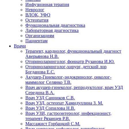
Инфузионная терапия
Невролог
ВЛОК, УФО
Остеопатия
Функциональная диагностика
Лабораторная диагностика
Организациям
Пациентам
Врачи
Терапевт, кардиолог, функциональный диагност
Аверьянова Н.В.
Оториноларинголог, фониатр Рузанова И.Ю.
Оториноларинголог-хирург, детский лор
Богданова Е.С.
Акушер-Гинеколог-эндокринолог, онколог-
маммолог Селянко Т.В.
Врач акушер-гинеколог, репродуктолог, врач УЗД
Середина В.А.
Врач УЗД Санников С.В.
Врач УЗД, остеопат Хамидуллина З. М.
Врач УЗД Сопилова Н.В.
Врач УЗИ, гастроэнтеролог, инфекционист,
терапевт Рязанцев Р.В.
Массажист Горбацкий С.М.
Врач-невролог, цефалголог, вертебролог,