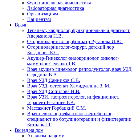
Функциональная диагностика
Лабораторная диагностика
Организациям
Пациентам
Врачи
Терапевт, кардиолог, функциональный диагност
Аверьянова Н.В.
Оториноларинголог, фониатр Рузанова И.Ю.
Оториноларинголог-хирург, детский лор
Богданова Е.С.
Акушер-Гинеколог-эндокринолог, онколог-
маммолог Селянко Т.В.
Врач акушер-гинеколог, репродуктолог, врач УЗД
Середина В.А.
Врач УЗД Санников С.В.
Врач УЗД, остеопат Хамидуллина З. М.
Врач УЗД Сопилова Н.В.
Врач УЗИ, гастроэнтеролог, инфекционист,
терапевт Рязанцев Р.В.
Массажист Горбацкий С.М.
Врач-невролог, цефалголог, вертебролог,
специалист по ботулинотерапии и физиотерапии
Ботнарь Г.Г.
Выезд на дом
Анализы на дому