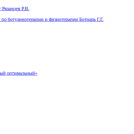
 Рязанцев Р.В.
т по ботулинотерапии и физиотерапии Ботнарь Г.Г.
ный оптимальный»