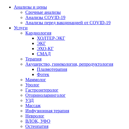
Анализы и цены
Срочные анализы
Анализы COVID-19
Анализы перед вакцинацией от COVID-19
Услуги
Кардиология
ХОЛТЕР-ЭКГ
ЭКГ
ЭХО-КГ
СМАД
Терапия
Акушерство, гинекология, репродуктология
Плазмотерапия
Фотек
Маммолог
Уролог
Гастроэнтеролог
Оториноларинголог
УЗД
Массаж
Инфузионная терапия
Невролог
ВЛОК, УФО
Остеопатия