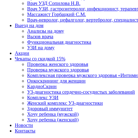
Врач УЗД Сопилова Н.В.
Врач УЗИ, гастроэнтеролог, инфекционист, терапевт
Массажист Горбацкий С.М.
Врач-невролог, цефалголог, вертебролог, специалис
Выезд на дом
Анализы на дому
Вызов врача
Функциональная диагностика
УЗИ на дому
Акции
Чекапы со скидкой 15%
Проверка женского здоровья
Проверка мужского здоровья
Комплексная проверка мужского здоровья «Интим
Онкоcкрининг для женщин
КардиоСкрин
УЗ-диагностика сердечно-сосудистых заболеваний
Комплекс УЗИ
Женский комплекс УЗ-диагностики
Здоровый иммунитет
Хочу ребенка (мужской)
Хочу ребенка (женский)
Новости
Контакты