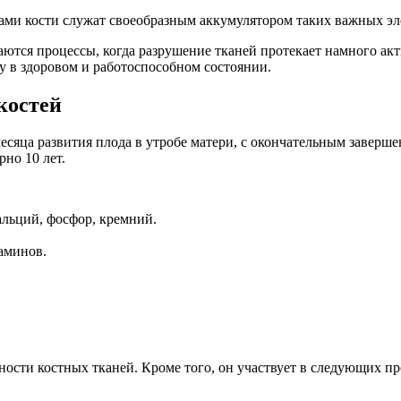
сами кости служат своеобразным аккумулятором таких важных эл
наются процессы, когда разрушение тканей протекает намного а
у в здоровом и работоспособном состоянии.
костей
месяца развития плода в утробе матери, с окончательным заверше
но 10 лет.
альций, фосфор, кремний.
аминов.
ости костных тканей. Кроме того, он участвует в следующих пр