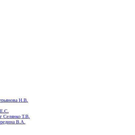
ерьянова Н.В.
Е.С.
 Селянко Т.В.
ередина В.А.