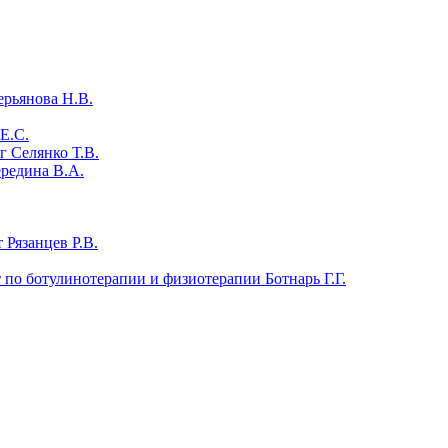
ерьянова Н.В.
Е.С.
 Селянко Т.В.
ередина В.А.
 Рязанцев Р.В.
т по ботулинотерапии и физиотерапии Ботнарь Г.Г.