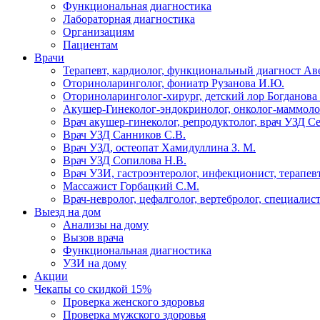
Функциональная диагностика
Лабораторная диагностика
Организациям
Пациентам
Врачи
Терапевт, кардиолог, функциональный диагност Ав
Оториноларинголог, фониатр Рузанова И.Ю.
Оториноларинголог-хирург, детский лор Богданова 
Акушер-Гинеколог-эндокринолог, онколог-маммолог
Врач акушер-гинеколог, репродуктолог, врач УЗД С
Врач УЗД Санников С.В.
Врач УЗД, остеопат Хамидуллина З. М.
Врач УЗД Сопилова Н.В.
Врач УЗИ, гастроэнтеролог, инфекционист, терапевт
Массажист Горбацкий С.М.
Врач-невролог, цефалголог, вертебролог, специалис
Выезд на дом
Анализы на дому
Вызов врача
Функциональная диагностика
УЗИ на дому
Акции
Чекапы со скидкой 15%
Проверка женского здоровья
Проверка мужского здоровья