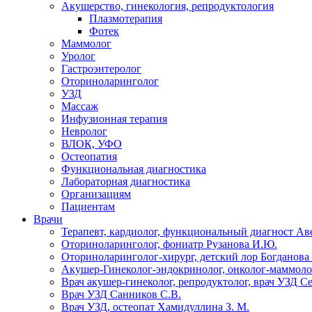
Акушерство, гинекология, репродуктология
Плазмотерапия
Фотек
Маммолог
Уролог
Гастроэнтеролог
Оториноларинголог
УЗД
Массаж
Инфузионная терапия
Невролог
ВЛОК, УФО
Остеопатия
Функциональная диагностика
Лабораторная диагностика
Организациям
Пациентам
Врачи
Терапевт, кардиолог, функциональный диагност Ав
Оториноларинголог, фониатр Рузанова И.Ю.
Оториноларинголог-хирург, детский лор Богданова 
Акушер-Гинеколог-эндокринолог, онколог-маммолог
Врач акушер-гинеколог, репродуктолог, врач УЗД С
Врач УЗД Санников С.В.
Врач УЗД, остеопат Хамидуллина З. М.