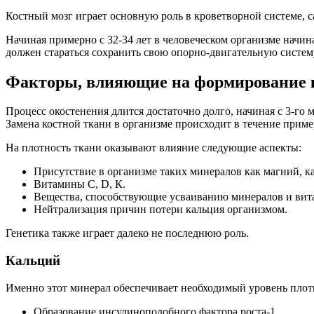
Костный мозг играет основную роль в кроветворной системе, 
Начиная примерно с 32-34 лет в человеческом организме начи
должен стараться сохранить свою опорно-двигательную систем
Факторы, влияющие на формирование 
Процесс окостенения длится достаточно долго, начиная с 3-го 
Замена костной ткани в организме происходит в течение пример
На плотность ткани оказывают влияние следующие аспекты:
Присутствие в организме таких минералов как магний, к
Витамины С, D, К.
Вещества, способствующие усваиванию минералов и вит
Нейтрализация причин потери кальция организмом.
Генетика также играет далеко не последнюю роль.
Кальций
Именно этот минерал обеспечивает необходимый уровень плотн
Образование инсулиноподобного фактора роста-1.