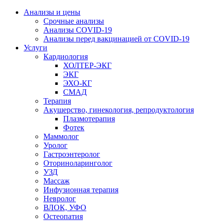
Анализы и цены
Срочные анализы
Анализы COVID-19
Анализы перед вакцинацией от COVID-19
Услуги
Кардиология
ХОЛТЕР-ЭКГ
ЭКГ
ЭХО-КГ
СМАД
Терапия
Акушерство, гинекология, репродуктология
Плазмотерапия
Фотек
Маммолог
Уролог
Гастроэнтеролог
Оториноларинголог
УЗД
Массаж
Инфузионная терапия
Невролог
ВЛОК, УФО
Остеопатия