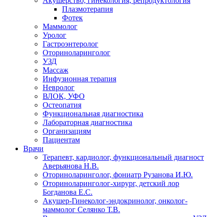
Акушерство, гинекология, репродуктология
Плазмотерапия
Фотек
Маммолог
Уролог
Гастроэнтеролог
Оториноларинголог
УЗД
Массаж
Инфузионная терапия
Невролог
ВЛОК, УФО
Остеопатия
Функциональная диагностика
Лабораторная диагностика
Организациям
Пациентам
Врачи
Терапевт, кардиолог, функциональный диагност
Аверьянова Н.В.
Оториноларинголог, фониатр Рузанова И.Ю.
Оториноларинголог-хирург, детский лор
Богданова Е.С.
Акушер-Гинеколог-эндокринолог, онколог-
маммолог Селянко Т.В.