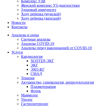
Комплекс УЗИ
Женский комплекс УЗ-диагностики
Здоровый иммунитет
Хочу ребенка (мужской)
Хочу ребенка (женский)
Новости
Контакты
Анализы и цены
Срочные анализы
Анализы COVID-19
Анализы перед вакцинацией от COVID-19
Услуги
Кардиология
ХОЛТЕР-ЭКГ
ЭКГ
ЭХО-КГ
СМАД
Терапия
Акушерство, гинекология, репродуктология
Плазмотерапия
Фотек
Маммолог
Уролог
Гастроэнтеролог