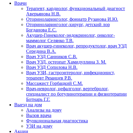
Врачи
Терапевт, кардиолог, функциональный диагност
Аверьянова Н.В.
Оториноларинголог, фониатр Рузанова И.Ю.
Оториноларинголог-хирург, детский лор
Богданова Е.С.
Акушер-Гинеколог-эндокринолог, онколог-
маммолог Селянко Т.В.
Врач акушер-гинеколог, репродуктолог, врач УЗД
Середина В.А.
Врач УЗД Санников С.В.
Врач УЗД, остеопат Хамидуллина З. М.
Врач УЗД Сопилова Н.В.
Врач УЗИ, гастроэнтеролог, инфекционист,
терапевт Рязанцев Р.В.
Массажист Горбацкий С.М.
Врач-невролог, цефалголог, вертебролог,
специалист по ботулинотерапии и физиотерапии
Ботнарь Г.Г.
Выезд на дом
Анализы на дому
Вызов врача
Функциональная диагностика
УЗИ на дому
Акции