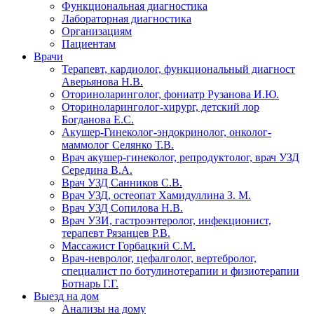
Функциональная диагностика
Лабораторная диагностика
Организациям
Пациентам
Врачи
Терапевт, кардиолог, функциональный диагност
Аверьянова Н.В.
Оториноларинголог, фониатр Рузанова И.Ю.
Оториноларинголог-хирург, детский лор
Богданова Е.С.
Акушер-Гинеколог-эндокринолог, онколог-
маммолог Селянко Т.В.
Врач акушер-гинеколог, репродуктолог, врач УЗД
Середина В.А.
Врач УЗД Санников С.В.
Врач УЗД, остеопат Хамидуллина З. М.
Врач УЗД Сопилова Н.В.
Врач УЗИ, гастроэнтеролог, инфекционист,
терапевт Рязанцев Р.В.
Массажист Горбацкий С.М.
Врач-невролог, цефалголог, вертебролог,
специалист по ботулинотерапии и физиотерапии
Ботнарь Г.Г.
Выезд на дом
Анализы на дому