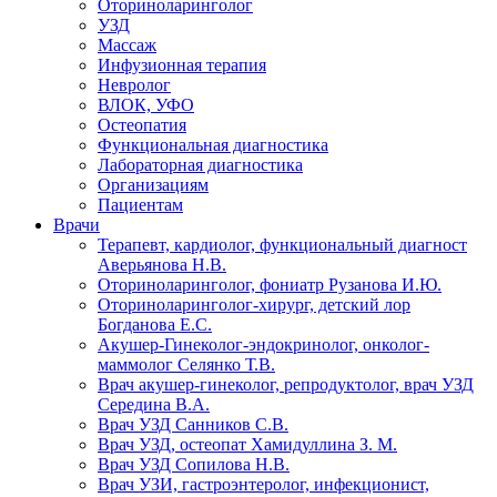
Оториноларинголог
УЗД
Массаж
Инфузионная терапия
Невролог
ВЛОК, УФО
Остеопатия
Функциональная диагностика
Лабораторная диагностика
Организациям
Пациентам
Врачи
Терапевт, кардиолог, функциональный диагност
Аверьянова Н.В.
Оториноларинголог, фониатр Рузанова И.Ю.
Оториноларинголог-хирург, детский лор
Богданова Е.С.
Акушер-Гинеколог-эндокринолог, онколог-
маммолог Селянко Т.В.
Врач акушер-гинеколог, репродуктолог, врач УЗД
Середина В.А.
Врач УЗД Санников С.В.
Врач УЗД, остеопат Хамидуллина З. М.
Врач УЗД Сопилова Н.В.
Врач УЗИ, гастроэнтеролог, инфекционист,