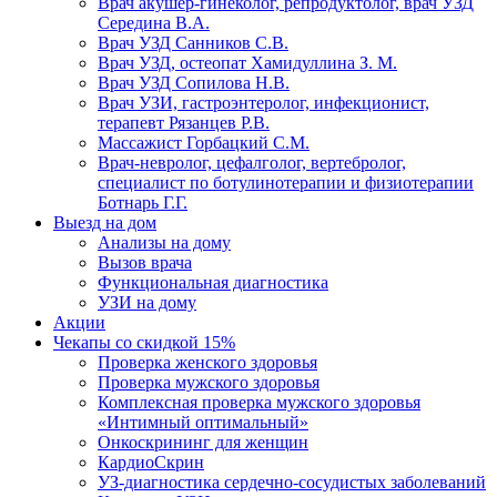
Врач акушер-гинеколог, репродуктолог, врач УЗД
Середина В.А.
Врач УЗД Санников С.В.
Врач УЗД, остеопат Хамидуллина З. М.
Врач УЗД Сопилова Н.В.
Врач УЗИ, гастроэнтеролог, инфекционист,
терапевт Рязанцев Р.В.
Массажист Горбацкий С.М.
Врач-невролог, цефалголог, вертебролог,
специалист по ботулинотерапии и физиотерапии
Ботнарь Г.Г.
Выезд на дом
Анализы на дому
Вызов врача
Функциональная диагностика
УЗИ на дому
Акции
Чекапы со скидкой 15%
Проверка женского здоровья
Проверка мужского здоровья
Комплексная проверка мужского здоровья
«Интимный оптимальный»
Онкоcкрининг для женщин
КардиоСкрин
УЗ-диагностика сердечно-сосудистых заболеваний