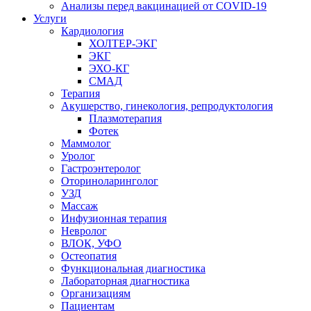
Анализы перед вакцинацией от COVID-19
Услуги
Кардиология
ХОЛТЕР-ЭКГ
ЭКГ
ЭХО-КГ
СМАД
Терапия
Акушерство, гинекология, репродуктология
Плазмотерапия
Фотек
Маммолог
Уролог
Гастроэнтеролог
Оториноларинголог
УЗД
Массаж
Инфузионная терапия
Невролог
ВЛОК, УФО
Остеопатия
Функциональная диагностика
Лабораторная диагностика
Организациям
Пациентам