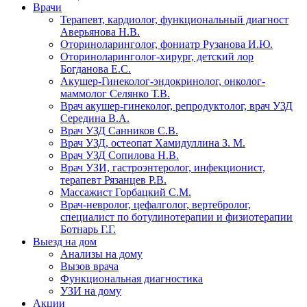
Врачи
Терапевт, кардиолог, функциональный диагност
Аверьянова Н.В.
Оториноларинголог, фониатр Рузанова И.Ю.
Оториноларинголог-хирург, детский лор
Богданова Е.С.
Акушер-Гинеколог-эндокринолог, онколог-
маммолог Селянко Т.В.
Врач акушер-гинеколог, репродуктолог, врач УЗД
Середина В.А.
Врач УЗД Санников С.В.
Врач УЗД, остеопат Хамидуллина З. М.
Врач УЗД Сопилова Н.В.
Врач УЗИ, гастроэнтеролог, инфекционист,
терапевт Рязанцев Р.В.
Массажист Горбацкий С.М.
Врач-невролог, цефалголог, вертебролог,
специалист по ботулинотерапии и физиотерапии
Ботнарь Г.Г.
Выезд на дом
Анализы на дому
Вызов врача
Функциональная диагностика
УЗИ на дому
Акции