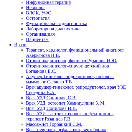
Инфузионная терапия
Невролог
ВЛОК, УФО
Остеопатия
Функциональная диагностика
Лабораторная диагностика
Организациям
Пациентам
Врачи
Терапевт, кардиолог, функциональный диагност
Аверьянова Н.В.
Оториноларинголог, фониатр Рузанова И.Ю.
Оториноларинголог-хирург, детский лор
Богданова Е.С.
Акушер-Гинеколог-эндокринолог, онколог-
маммолог Селянко Т.В.
Врач акушер-гинеколог, репродуктолог, врач УЗД
Середина В.А.
Врач УЗД Санников С.В.
Врач УЗД, остеопат Хамидуллина З. М.
Врач УЗД Сопилова Н.В.
Врач УЗИ, гастроэнтеролог, инфекционист,
терапевт Рязанцев Р.В.
Массажист Горбацкий С.М.
Врач-невролог, цефалголог, вертебролог,