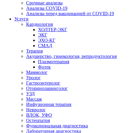
Срочные анализы
Анализы COVID-19
Анализы перед вакцинацией от COVID-19
Услуги
Кардиология
ХОЛТЕР-ЭКГ
ЭКГ
ЭХО-КГ
СМАД
Терапия
Акушерство, гинекология, репродуктология
Плазмотерапия
Фотек
Маммолог
Уролог
Гастроэнтеролог
Оториноларинголог
УЗД
Массаж
Инфузионная терапия
Невролог
ВЛОК, УФО
Остеопатия
Функциональная диагностика
Лабораторная диагностика