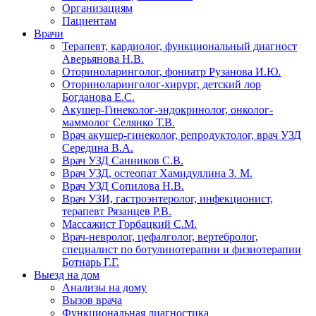
Организациям
Пациентам
Врачи
Терапевт, кардиолог, функциональный диагност
Аверьянова Н.В.
Оториноларинголог, фониатр Рузанова И.Ю.
Оториноларинголог-хирург, детский лор
Богданова Е.С.
Акушер-Гинеколог-эндокринолог, онколог-
маммолог Селянко Т.В.
Врач акушер-гинеколог, репродуктолог, врач УЗД
Середина В.А.
Врач УЗД Санников С.В.
Врач УЗД, остеопат Хамидуллина З. М.
Врач УЗД Сопилова Н.В.
Врач УЗИ, гастроэнтеролог, инфекционист,
терапевт Рязанцев Р.В.
Массажист Горбацкий С.М.
Врач-невролог, цефалголог, вертебролог,
специалист по ботулинотерапии и физиотерапии
Ботнарь Г.Г.
Выезд на дом
Анализы на дому
Вызов врача
Функциональная диагностика