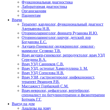
Функциональная диагностика
Лабораторная диагностика
Организациям
Пациентам
Врачи
Терапевт, кардиолог, функциональный диагност
Аверьянова Н.В.
Оториноларинголог, фониатр Рузанова И.Ю.
Оториноларинголог-хирург, детский лор
Богданова Е.С.
Акушер-Гинеколог-эндокринолог, онколог-
маммолог Селянко Т.В.
Врач акушер-гинеколог, репродуктолог, врач УЗД
Середина В.А.
Врач УЗД Санников С.В.
Врач УЗД, остеопат Хамидуллина З. М.
Врач УЗД Сопилова Н.В.
Врач УЗИ, гастроэнтеролог, инфекционист,
терапевт Рязанцев Р.В.
Массажист Горбацкий С.М.
Врач-невролог, цефалголог, вертебролог,
специалист по ботулинотерапии и физиотерапии
Ботнарь Г.Г.
Выезд на дом
Анализы на дому