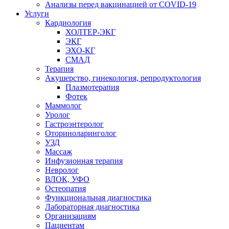
Анализы перед вакцинацией от COVID-19
Услуги
Кардиология
ХОЛТЕР-ЭКГ
ЭКГ
ЭХО-КГ
СМАД
Терапия
Акушерство, гинекология, репродуктология
Плазмотерапия
Фотек
Маммолог
Уролог
Гастроэнтеролог
Оториноларинголог
УЗД
Массаж
Инфузионная терапия
Невролог
ВЛОК, УФО
Остеопатия
Функциональная диагностика
Лабораторная диагностика
Организациям
Пациентам