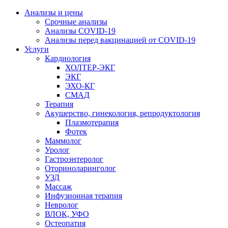
Анализы и цены
Срочные анализы
Анализы COVID-19
Анализы перед вакцинацией от COVID-19
Услуги
Кардиология
ХОЛТЕР-ЭКГ
ЭКГ
ЭХО-КГ
СМАД
Терапия
Акушерство, гинекология, репродуктология
Плазмотерапия
Фотек
Маммолог
Уролог
Гастроэнтеролог
Оториноларинголог
УЗД
Массаж
Инфузионная терапия
Невролог
ВЛОК, УФО
Остеопатия