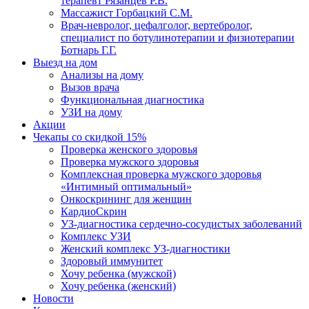
терапевт Рязанцев Р.В.
Массажист Горбацкий С.М.
Врач-невролог, цефалголог, вертебролог,
специалист по ботулинотерапии и физиотерапии
Ботнарь Г.Г.
Выезд на дом
Анализы на дому
Вызов врача
Функциональная диагностика
УЗИ на дому
Акции
Чекапы со скидкой 15%
Проверка женского здоровья
Проверка мужского здоровья
Комплексная проверка мужского здоровья
«Интимный оптимальный»
Онкоcкрининг для женщин
КардиоСкрин
УЗ-диагностика сердечно-сосудистых заболеваний
Комплекс УЗИ
Женский комплекс УЗ-диагностики
Здоровый иммунитет
Хочу ребенка (мужской)
Хочу ребенка (женский)
Новости