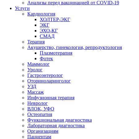
Анализы перед вакцинацией от COVID-19
Услуги
Кардиология
ХОЛТЕР-ЭКГ
ЭКГ
ЭХО-КГ
СМАД
Терапия
Акушерство, гинекология, репродуктология
Плазмотерапия
Фотек
Маммолог
Уролог
Гастроэнтеролог
Оториноларинголог
УЗД
Массаж
Инфузионная терапия
Невролог
ВЛОК, УФО
Остеопатия
Функциональная диагностика
Лабораторная диагностика
Организациям
Пациентам