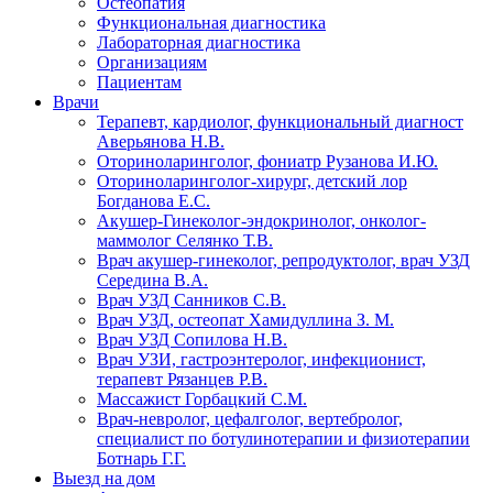
Остеопатия
Функциональная диагностика
Лабораторная диагностика
Организациям
Пациентам
Врачи
Терапевт, кардиолог, функциональный диагност
Аверьянова Н.В.
Оториноларинголог, фониатр Рузанова И.Ю.
Оториноларинголог-хирург, детский лор
Богданова Е.С.
Акушер-Гинеколог-эндокринолог, онколог-
маммолог Селянко Т.В.
Врач акушер-гинеколог, репродуктолог, врач УЗД
Середина В.А.
Врач УЗД Санников С.В.
Врач УЗД, остеопат Хамидуллина З. М.
Врач УЗД Сопилова Н.В.
Врач УЗИ, гастроэнтеролог, инфекционист,
терапевт Рязанцев Р.В.
Массажист Горбацкий С.М.
Врач-невролог, цефалголог, вертебролог,
специалист по ботулинотерапии и физиотерапии
Ботнарь Г.Г.
Выезд на дом