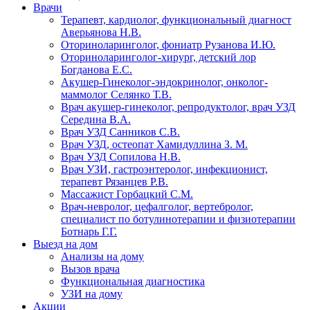
Врачи
Терапевт, кардиолог, функциональный диагност
Аверьянова Н.В.
Оториноларинголог, фониатр Рузанова И.Ю.
Оториноларинголог-хирург, детский лор
Богданова Е.С.
Акушер-Гинеколог-эндокринолог, онколог-
маммолог Селянко Т.В.
Врач акушер-гинеколог, репродуктолог, врач УЗД
Середина В.А.
Врач УЗД Санников С.В.
Врач УЗД, остеопат Хамидуллина З. М.
Врач УЗД Сопилова Н.В.
Врач УЗИ, гастроэнтеролог, инфекционист,
терапевт Рязанцев Р.В.
Массажист Горбацкий С.М.
Врач-невролог, цефалголог, вертебролог,
специалист по ботулинотерапии и физиотерапии
Ботнарь Г.Г.
Выезд на дом
Анализы на дому
Вызов врача
Функциональная диагностика
УЗИ на дому
Акции