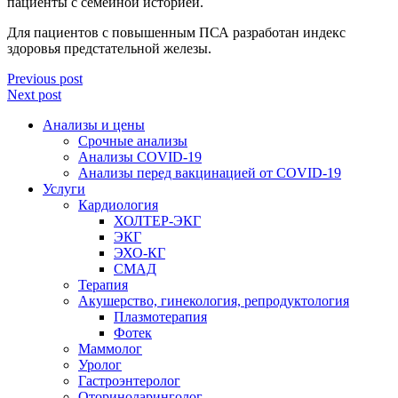
пациенты с семейной историей.
Для пациентов с повышенным ПСА разработан индекс
здоровья предстательной железы.
Previous post
Next post
Анализы и цены
Срочные анализы
Анализы COVID-19
Анализы перед вакцинацией от COVID-19
Услуги
Кардиология
ХОЛТЕР-ЭКГ
ЭКГ
ЭХО-КГ
СМАД
Терапия
Акушерство, гинекология, репродуктология
Плазмотерапия
Фотек
Маммолог
Уролог
Гастроэнтеролог
Оториноларинголог