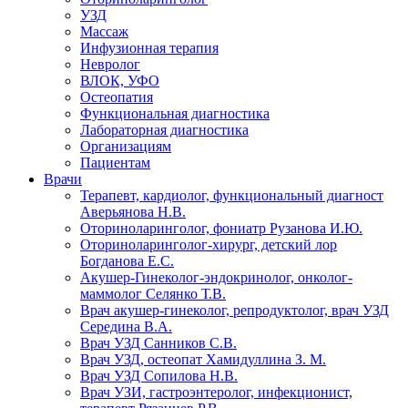
УЗД
Массаж
Инфузионная терапия
Невролог
ВЛОК, УФО
Остеопатия
Функциональная диагностика
Лабораторная диагностика
Организациям
Пациентам
Врачи
Терапевт, кардиолог, функциональный диагност
Аверьянова Н.В.
Оториноларинголог, фониатр Рузанова И.Ю.
Оториноларинголог-хирург, детский лор
Богданова Е.С.
Акушер-Гинеколог-эндокринолог, онколог-
маммолог Селянко Т.В.
Врач акушер-гинеколог, репродуктолог, врач УЗД
Середина В.А.
Врач УЗД Санников С.В.
Врач УЗД, остеопат Хамидуллина З. М.
Врач УЗД Сопилова Н.В.
Врач УЗИ, гастроэнтеролог, инфекционист,