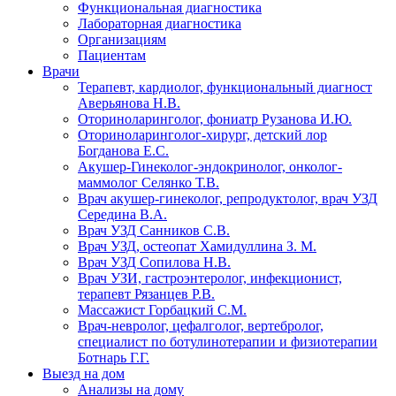
Функциональная диагностика
Лабораторная диагностика
Организациям
Пациентам
Врачи
Терапевт, кардиолог, функциональный диагност
Аверьянова Н.В.
Оториноларинголог, фониатр Рузанова И.Ю.
Оториноларинголог-хирург, детский лор
Богданова Е.С.
Акушер-Гинеколог-эндокринолог, онколог-
маммолог Селянко Т.В.
Врач акушер-гинеколог, репродуктолог, врач УЗД
Середина В.А.
Врач УЗД Санников С.В.
Врач УЗД, остеопат Хамидуллина З. М.
Врач УЗД Сопилова Н.В.
Врач УЗИ, гастроэнтеролог, инфекционист,
терапевт Рязанцев Р.В.
Массажист Горбацкий С.М.
Врач-невролог, цефалголог, вертебролог,
специалист по ботулинотерапии и физиотерапии
Ботнарь Г.Г.
Выезд на дом
Анализы на дому