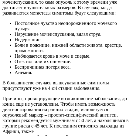
мочеиспускания, то сама опухоль к этому времени уже
достигает внушительных размеров. В случаях, когда
развиваются метастазы симптомы будут следующими:
Постоянное чувство неопорожненного мочевого
пузыря.
Нарушение мочеиспускания, вялая струя.
Недержание.
Боли в пояснице, нижней области живота, крестце,
промежности.
Наблюдается кровь в моче и сперме.
Отек ног или их онемение.
Беспричинная потеря веса.
Анемия.
В большинстве случаев вышеуказанные симптомы
присутствуют уже на 4-ой стадии заболевания.
Причины, провоцирующие возникновение заболевания, до
конца еще не установлены. Чтобы иметь возможность
диагностирования на ранних стадия, используется
опухолевый маркер – простат-специфический антиген,
который рекомендуется мужчинам с 50 лет, а находящимся в
группе риска с 45 лет. К последним относятся выходцы из
Африки, также