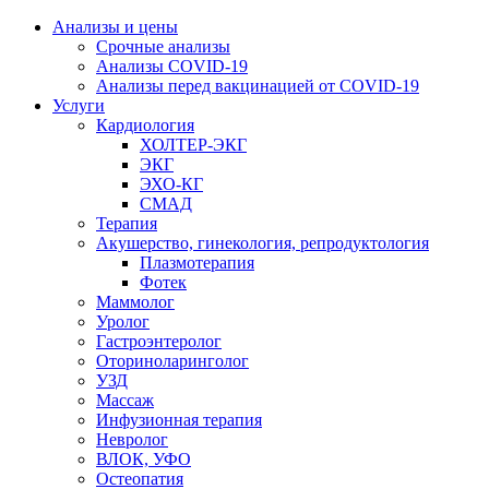
Анализы и цены
Срочные анализы
Анализы COVID-19
Анализы перед вакцинацией от COVID-19
Услуги
Кардиология
ХОЛТЕР-ЭКГ
ЭКГ
ЭХО-КГ
СМАД
Терапия
Акушерство, гинекология, репродуктология
Плазмотерапия
Фотек
Маммолог
Уролог
Гастроэнтеролог
Оториноларинголог
УЗД
Массаж
Инфузионная терапия
Невролог
ВЛОК, УФО
Остеопатия