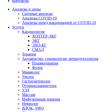
Контакты
Анализы и цены
Срочные анализы
Анализы COVID-19
Анализы перед вакцинацией от COVID-19
Услуги
Кардиология
ХОЛТЕР-ЭКГ
ЭКГ
ЭХО-КГ
СМАД
Терапия
Акушерство, гинекология, репродуктология
Плазмотерапия
Фотек
Маммолог
Уролог
Гастроэнтеролог
Оториноларинголог
УЗД
Массаж
Инфузионная терапия
Невролог
ВЛОК, УФО