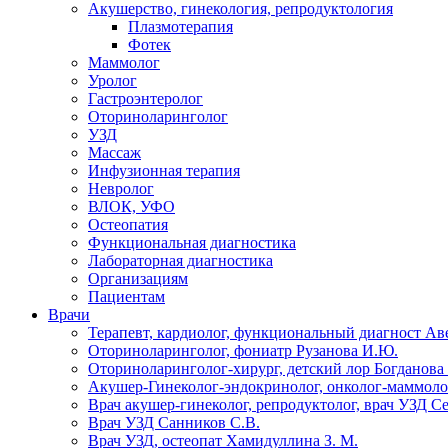
Акушерство, гинекология, репродуктология
Плазмотерапия
Фотек
Маммолог
Уролог
Гастроэнтеролог
Оториноларинголог
УЗД
Массаж
Инфузионная терапия
Невролог
ВЛОК, УФО
Остеопатия
Функциональная диагностика
Лабораторная диагностика
Организациям
Пациентам
Врачи
Терапевт, кардиолог, функциональный диагност Ав
Оториноларинголог, фониатр Рузанова И.Ю.
Оториноларинголог-хирург, детский лор Богданова 
Акушер-Гинеколог-эндокринолог, онколог-маммолог
Врач акушер-гинеколог, репродуктолог, врач УЗД С
Врач УЗД Санников С.В.
Врач УЗД, остеопат Хамидуллина З. М.