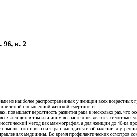
96, к. 2
ними из наиболее
распространенных у женщин всех возрастных г
я
причиной повышенной женской смертности.
езах, повышают
вероятность развития рака в несколько раз, что 
 всех
женщин в том или ином возрасте проявляются симптомы м
гностический метод как маммография, а для женщин до 40-ка п
 с помощью которого на
экран выводится изображение внутренни
аправлениях медицины. Во
время профилактических осмотров сон