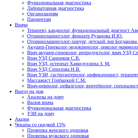
Функциональная диагностика
Лабораторная диагностика
Организациям
Пациентам
Врачи
Терапевт, кардиолог, функциональный диагност Ав
Оториноларинголог, фониатр Рузанова И.Ю.
Оториноларинголог-хирург, детский лор Богданова 
Акушер-Гинеколог-эндокринолог, онколог-маммолог
Врач акушер-гинеколог, репродуктолог, врач УЗД С
Врач УЗД Санников С.В.
Врач УЗД, остеопат Хамидуллина З. М.
Врач УЗД Сопилова Н.В.
Врач УЗИ, гастроэнтеролог, инфекционист, терапевт
Массажист Горбацкий С.М.
Врач-невролог, цефалголог, вертебролог, специалис
Выезд на дом
Анализы на дому
Вызов врача
Функциональная диагностика
УЗИ на дому
Акции
Чекапы со скидкой 15%
Проверка женского здоровья
Проверка мужского здоровья