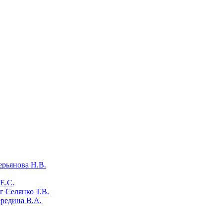
ерьянова Н.В.
Е.С.
 Селянко Т.В.
ередина В.А.