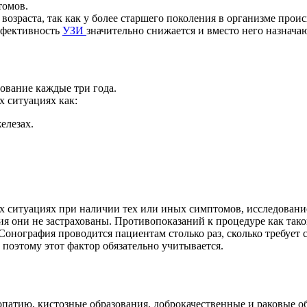
томов.
озраста, так как у более
старшего поколения в организме прои
ффективность
УЗИ
значительно снижается и вместо него назнач
ование каждые три года.
х ситуациях как:
елезах.
ых ситуациях при наличии
тех или иных симптомов, исследовани
ния они не застрахованы.
Противопоказаний к процедуре как тако
. Сонография проводится
пациентам столько раз, сколько требует
 поэтому этот фактор обязательно учитывается.
топатию, кистозные
образования, доброкачественные и раковые об