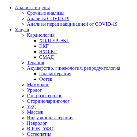
Анализы и цены
Срочные анализы
Анализы COVID-19
Анализы перед вакцинацией от COVID-19
Услуги
Кардиология
ХОЛТЕР-ЭКГ
ЭКГ
ЭХО-КГ
СМАД
Терапия
Акушерство, гинекология, репродуктология
Плазмотерапия
Фотек
Маммолог
Уролог
Гастроэнтеролог
Оториноларинголог
УЗД
Массаж
Инфузионная терапия
Невролог
ВЛОК, УФО
Остеопатия