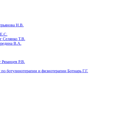
ерьянова Н.В.
Е.С.
 Селянко Т.В.
ередина В.А.
 Рязанцев Р.В.
т по ботулинотерапии и физиотерапии Ботнарь Г.Г.