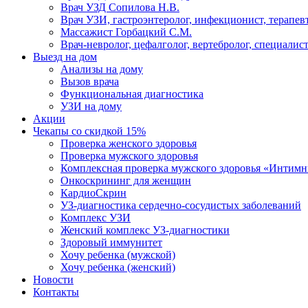
Врач УЗД Сопилова Н.В.
Врач УЗИ, гастроэнтеролог, инфекционист, терапевт
Массажист Горбацкий С.М.
Врач-невролог, цефалголог, вертебролог, специалис
Выезд на дом
Анализы на дому
Вызов врача
Функциональная диагностика
УЗИ на дому
Акции
Чекапы со скидкой 15%
Проверка женского здоровья
Проверка мужского здоровья
Комплексная проверка мужского здоровья «Интим
Онкоcкрининг для женщин
КардиоСкрин
УЗ-диагностика сердечно-сосудистых заболеваний
Комплекс УЗИ
Женский комплекс УЗ-диагностики
Здоровый иммунитет
Хочу ребенка (мужской)
Хочу ребенка (женский)
Новости
Контакты