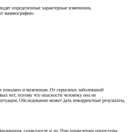
сходят определенные характерные изменения,
ают маммографию.
е показано и мужчинам. От серьезных заболеваний
вых нет, потому что опасности человеку она не
 ситуация. Обследование может дать
некорректные результаты,
разования, галактоцеле и др.
При проведении процедуры