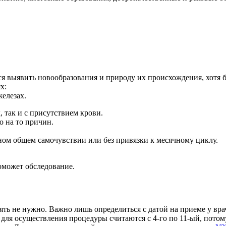
тся выявить
новообразования и природу их происхождения, хотя б
х:
елезах.
, так и с присутствием
крови.
о на то причин.
ьном общем
самочувствии или без привязки к месячному циклу.
оможет обследование.
ять не нужно. Важно лишь
определиться с датой на приеме у вр
 для
осуществления процедуры считаются с 4-го по 11-ый, потом