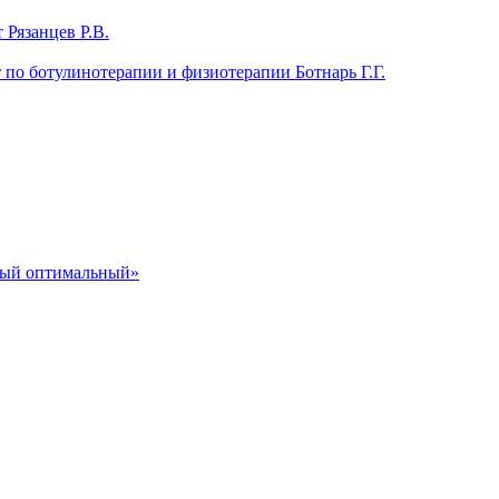
 Рязанцев Р.В.
т по ботулинотерапии и физиотерапии Ботнарь Г.Г.
ный оптимальный»