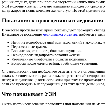
ранних стадиях, даже при полном отсутствии каких-либо симп
УЗИ молочных желез показано женщинам молодого и среднего в
когда жировая ткань замещает железистую. По этой причине э
Показания к проведению исследования
В качестве профилактики врачи рекомендуют проходить обслед
Внеплановое посещение
медицинского центра
требуется в таки
Наличие новообразований или уплотнений в молочных ж
Перенесенные травмы.
Воспаления, отечность, болевые ощущения.
Период после эндопротезирования железы.
Увеличенные лимфоузлы в области подмышек.
Вопросы после маммографии, требующие уточнения.
Справедливости ради необходимо отметить, что в определенн
таких как гинекомастия, рак, а также от развития абсцедирова
несет, а нарушения целостности кожи при этом не происходит
если его проводить в неподходящий для этих целей день
цикла,
Что показывает УЗИ
Очень часто исследование проводится при подозрении на мас