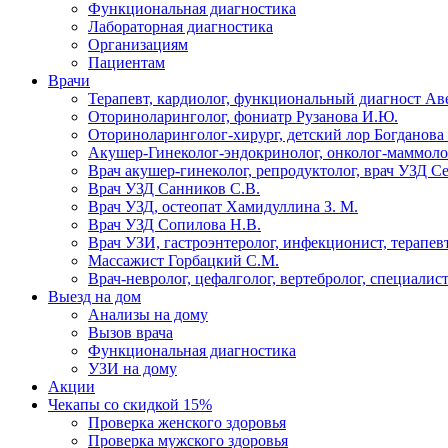
Функциональная диагностика
Лабораторная диагностика
Организациям
Пациентам
Врачи
Терапевт, кардиолог, функциональный диагност Ав
Оториноларинголог, фониатр Рузанова И.Ю.
Оториноларинголог-хирург, детский лор Богданова 
Акушер-Гинеколог-эндокринолог, онколог-маммолог
Врач акушер-гинеколог, репродуктолог, врач УЗД С
Врач УЗД Санников С.В.
Врач УЗД, остеопат Хамидуллина З. М.
Врач УЗД Сопилова Н.В.
Врач УЗИ, гастроэнтеролог, инфекционист, терапевт
Массажист Горбацкий С.М.
Врач-невролог, цефалголог, вертебролог, специалис
Выезд на дом
Анализы на дому
Вызов врача
Функциональная диагностика
УЗИ на дому
Акции
Чекапы со скидкой 15%
Проверка женского здоровья
Проверка мужского здоровья