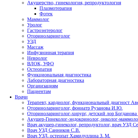
Акушерство, гинекология, репродуктология
Плазмотерапия
Фотек
Маммолог
Уролог
Гастроэнтеролог
Оториноларинголог
УЗД
Массаж
Инфузионная терапия
Невролог
ВЛОК, УФО
Остеопатия
Функциональная диагностика
Лабораторная диагностика
Организациям
Пациентам
Врачи
Терапевт, кардиолог, функциональный диагност Ав
Оториноларинголог, фониатр Рузанова И.Ю.
Оториноларинголог-хирург, детский лор Богданова 
Акушер-Гинеколог-эндокринолог, онколог-маммолог
Врач акушер-гинеколог, репродуктолог, врач УЗД С
Врач УЗД Санников С.В.
Врач УЗД, остеопат Хамидуллина З. М.