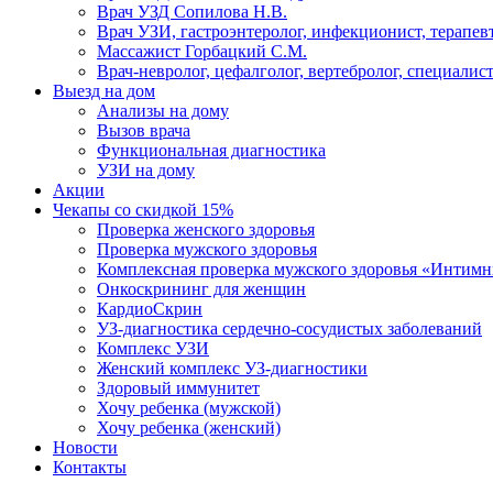
Врач УЗД Сопилова Н.В.
Врач УЗИ, гастроэнтеролог, инфекционист, терапевт
Массажист Горбацкий С.М.
Врач-невролог, цефалголог, вертебролог, специалис
Выезд на дом
Анализы на дому
Вызов врача
Функциональная диагностика
УЗИ на дому
Акции
Чекапы со скидкой 15%
Проверка женского здоровья
Проверка мужского здоровья
Комплексная проверка мужского здоровья «Интим
Онкоcкрининг для женщин
КардиоСкрин
УЗ-диагностика сердечно-сосудистых заболеваний
Комплекс УЗИ
Женский комплекс УЗ-диагностики
Здоровый иммунитет
Хочу ребенка (мужской)
Хочу ребенка (женский)
Новости
Контакты