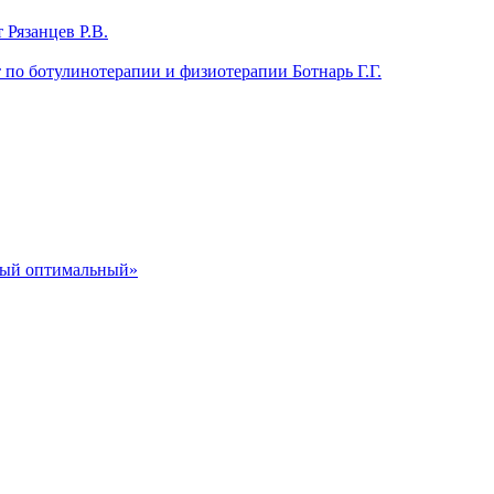
 Рязанцев Р.В.
т по ботулинотерапии и физиотерапии Ботнарь Г.Г.
ный оптимальный»