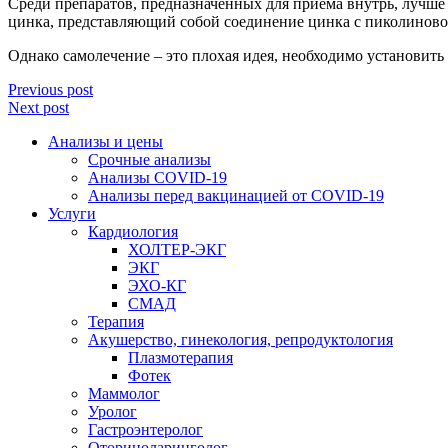
Среди препаратов, предназначенных для приема внутрь, лучше
цинка, представляющий собой соединение цинка с пиколиновой
Однако самолечение – это плохая идея, необходимо установить
Previous post
Next post
Анализы и цены
Срочные анализы
Анализы COVID-19
Анализы перед вакцинацией от COVID-19
Услуги
Кардиология
ХОЛТЕР-ЭКГ
ЭКГ
ЭХО-КГ
СМАД
Терапия
Акушерство, гинекология, репродуктология
Плазмотерапия
Фотек
Маммолог
Уролог
Гастроэнтеролог
Оториноларинголог