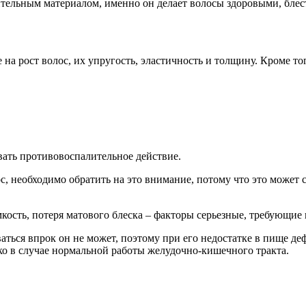
оительным материалом, именно он делает волосы здоровыми, бле
а рост волос, их упругость, эластичность и толщину. Кроме тог
вать противовоспалительное действие.
, необходимо обратить на это внимание, потому что это может с
ломкость, потеря матового блеска – факторы серьезные, требующи
аться впрок он не может, поэтому при его недостатке в пище д
ко в случае нормальной работы желудочно-кишечного тракта.