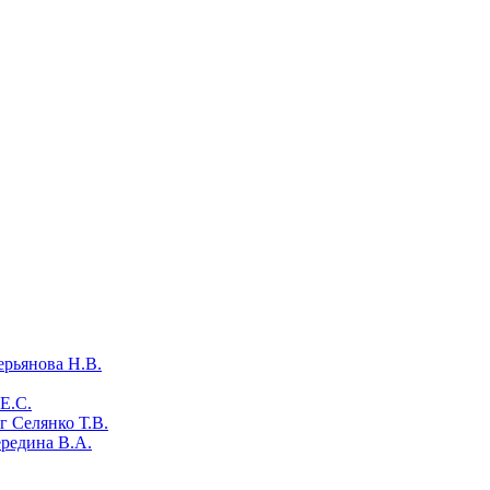
ерьянова Н.В.
Е.С.
 Селянко Т.В.
ередина В.А.