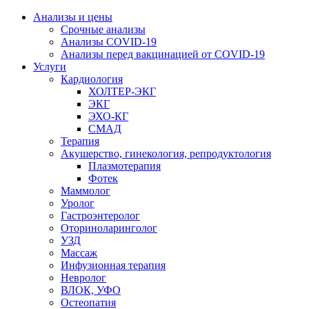
Анализы и цены
Срочные анализы
Анализы COVID-19
Анализы перед вакцинацией от COVID-19
Услуги
Кардиология
ХОЛТЕР-ЭКГ
ЭКГ
ЭХО-КГ
СМАД
Терапия
Акушерство, гинекология, репродуктология
Плазмотерапия
Фотек
Маммолог
Уролог
Гастроэнтеролог
Оториноларинголог
УЗД
Массаж
Инфузионная терапия
Невролог
ВЛОК, УФО
Остеопатия