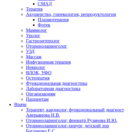
СМАД
Терапия
Акушерство, гинекология, репродуктология
Плазмотерапия
Фотек
Маммолог
Уролог
Гастроэнтеролог
Оториноларинголог
УЗД
Массаж
Инфузионная терапия
Невролог
ВЛОК, УФО
Остеопатия
Функциональная диагностика
Лабораторная диагностика
Организациям
Пациентам
Врачи
Терапевт, кардиолог, функциональный диагност
Аверьянова Н.В.
Оториноларинголог, фониатр Рузанова И.Ю.
Оториноларинголог-хирург, детский лор
Богданова Е.С.