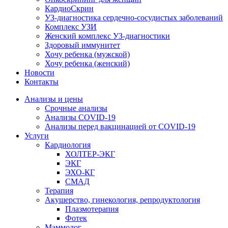
КардиоСкрин
УЗ-диагностика сердечно-сосудистых заболеваний
Комплекс УЗИ
Женский комплекс УЗ-диагностики
Здоровый иммунитет
Хочу ребенка (мужской)
Хочу ребенка (женский)
Новости
Контакты
Анализы и цены
Срочные анализы
Анализы COVID-19
Анализы перед вакцинацией от COVID-19
Услуги
Кардиология
ХОЛТЕР-ЭКГ
ЭКГ
ЭХО-КГ
СМАД
Терапия
Акушерство, гинекология, репродуктология
Плазмотерапия
Фотек
Маммолог