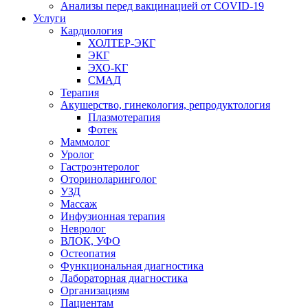
Анализы перед вакцинацией от COVID-19
Услуги
Кардиология
ХОЛТЕР-ЭКГ
ЭКГ
ЭХО-КГ
СМАД
Терапия
Акушерство, гинекология, репродуктология
Плазмотерапия
Фотек
Маммолог
Уролог
Гастроэнтеролог
Оториноларинголог
УЗД
Массаж
Инфузионная терапия
Невролог
ВЛОК, УФО
Остеопатия
Функциональная диагностика
Лабораторная диагностика
Организациям
Пациентам