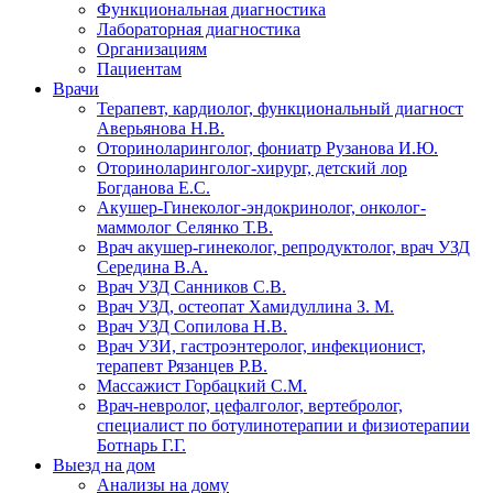
Функциональная диагностика
Лабораторная диагностика
Организациям
Пациентам
Врачи
Терапевт, кардиолог, функциональный диагност
Аверьянова Н.В.
Оториноларинголог, фониатр Рузанова И.Ю.
Оториноларинголог-хирург, детский лор
Богданова Е.С.
Акушер-Гинеколог-эндокринолог, онколог-
маммолог Селянко Т.В.
Врач акушер-гинеколог, репродуктолог, врач УЗД
Середина В.А.
Врач УЗД Санников С.В.
Врач УЗД, остеопат Хамидуллина З. М.
Врач УЗД Сопилова Н.В.
Врач УЗИ, гастроэнтеролог, инфекционист,
терапевт Рязанцев Р.В.
Массажист Горбацкий С.М.
Врач-невролог, цефалголог, вертебролог,
специалист по ботулинотерапии и физиотерапии
Ботнарь Г.Г.
Выезд на дом
Анализы на дому