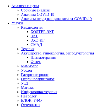
Анализы и цены
Срочные анализы
Анализы COVID-19
Анализы перед вакцинацией от COVID-19
Услуги
Кардиология
ХОЛТЕР-ЭКГ
ЭКГ
ЭХО-КГ
СМАД
Терапия
Акушерство, гинекология, репродуктология
Плазмотерапия
Фотек
Маммолог
Уролог
Гастроэнтеролог
Оториноларинголог
УЗД
Массаж
Инфузионная терапия
Невролог
ВЛОК, УФО
Остеопатия