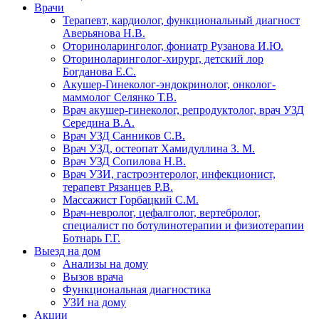
Врачи
Терапевт, кардиолог, функциональный диагност
Аверьянова Н.В.
Оториноларинголог, фониатр Рузанова И.Ю.
Оториноларинголог-хирург, детский лор
Богданова Е.С.
Акушер-Гинеколог-эндокринолог, онколог-
маммолог Селянко Т.В.
Врач акушер-гинеколог, репродуктолог, врач УЗД
Середина В.А.
Врач УЗД Санников С.В.
Врач УЗД, остеопат Хамидуллина З. М.
Врач УЗД Сопилова Н.В.
Врач УЗИ, гастроэнтеролог, инфекционист,
терапевт Рязанцев Р.В.
Массажист Горбацкий С.М.
Врач-невролог, цефалголог, вертебролог,
специалист по ботулинотерапии и физиотерапии
Ботнарь Г.Г.
Выезд на дом
Анализы на дому
Вызов врача
Функциональная диагностика
УЗИ на дому
Акции