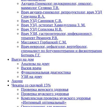
Акушер-Гинеколог-эндокринолог, онколог-
маммолог Селянко Т.В.
Врач акушер-гинеколог, репродуктолог, врач УЗД
Середина В.А.
Врач УЗД Санников С.В.
Врач УЗД, остеопат Хамидуллина З. М.
Врач УЗД Сопилова Н.В.
Врач УЗИ, гастроэнтеролог, инфекционист,
терапевт Рязанцев Р.В.
Массажист Горбацкий С.М.
Врач-невролог, цефалголог, вертебролог,
специалист по ботулинотерапии и физиотерапии
Ботнарь Г.Г.
Выезд на дом
Анализы на дому
Вызов врача
Функциональная диагностика
УЗИ на дому
Акции
Чекапы со скидкой 15%
Проверка женского здоровья
Проверка мужского здоровья
Комплексная проверка мужского здоровья
«Интимный оптимальный»
Онкоcкрининг для женщин