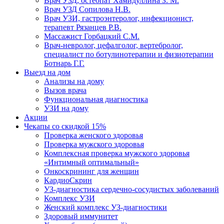
Врач УЗД, остеопат Хамидуллина З. М.
Врач УЗД Сопилова Н.В.
Врач УЗИ, гастроэнтеролог, инфекционист,
терапевт Рязанцев Р.В.
Массажист Горбацкий С.М.
Врач-невролог, цефалголог, вертебролог,
специалист по ботулинотерапии и физиотерапии
Ботнарь Г.Г.
Выезд на дом
Анализы на дому
Вызов врача
Функциональная диагностика
УЗИ на дому
Акции
Чекапы со скидкой 15%
Проверка женского здоровья
Проверка мужского здоровья
Комплексная проверка мужского здоровья
«Интимный оптимальный»
Онкоcкрининг для женщин
КардиоСкрин
УЗ-диагностика сердечно-сосудистых заболеваний
Комплекс УЗИ
Женский комплекс УЗ-диагностики
Здоровый иммунитет