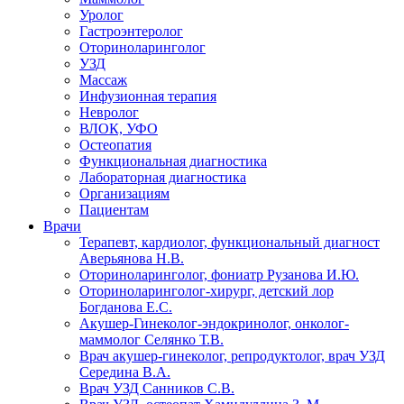
Уролог
Гастроэнтеролог
Оториноларинголог
УЗД
Массаж
Инфузионная терапия
Невролог
ВЛОК, УФО
Остеопатия
Функциональная диагностика
Лабораторная диагностика
Организациям
Пациентам
Врачи
Терапевт, кардиолог, функциональный диагност
Аверьянова Н.В.
Оториноларинголог, фониатр Рузанова И.Ю.
Оториноларинголог-хирург, детский лор
Богданова Е.С.
Акушер-Гинеколог-эндокринолог, онколог-
маммолог Селянко Т.В.
Врач акушер-гинеколог, репродуктолог, врач УЗД
Середина В.А.
Врач УЗД Санников С.В.