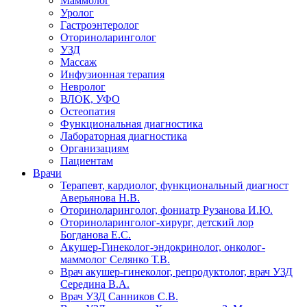
Маммолог
Уролог
Гастроэнтеролог
Оториноларинголог
УЗД
Массаж
Инфузионная терапия
Невролог
ВЛОК, УФО
Остеопатия
Функциональная диагностика
Лабораторная диагностика
Организациям
Пациентам
Врачи
Терапевт, кардиолог, функциональный диагност
Аверьянова Н.В.
Оториноларинголог, фониатр Рузанова И.Ю.
Оториноларинголог-хирург, детский лор
Богданова Е.С.
Акушер-Гинеколог-эндокринолог, онколог-
маммолог Селянко Т.В.
Врач акушер-гинеколог, репродуктолог, врач УЗД
Середина В.А.
Врач УЗД Санников С.В.