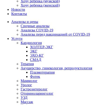
Хочу ребенка (мужской)
Хочу ребенка (женский)
Новости
Контакты
Анализы и цены
Срочные анализы
Анализы COVID-19
Анализы перед вакцинацией от COVID-19
Услуги
Кардиология
ХОЛТЕР-ЭКГ
ЭКГ
ЭХО-КГ
СМАД
Терапия
Акушерство, гинекология, репродуктология
Плазмотерапия
Фотек
Маммолог
Уролог
Гастроэнтеролог
Оториноларинголог
УЗД
Массаж