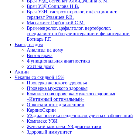
Врач УЗД, остеопат Хамидуллина З. М.
Врач УЗД Сопилова Н.В.
Врач УЗИ, гастроэнтеролог, инфекционист,
терапевт Рязанцев Р.В.
Массажист Горбацкий С.М.
Врач-невролог, цефалголог, вертебролог,
специалист по ботулинотерапии и физиотерапии
Ботнарь Г.Г.
Выезд на дом
Анализы на дому
Вызов врача
Функциональная диагностика
УЗИ на дому
Акции
Чекапы со скидкой 15%
Проверка женского здоровья
Проверка мужского здоровья
Комплексная проверка мужского здоровья
«Интимный оптимальный»
Онкоcкрининг для женщин
КардиоСкрин
УЗ-диагностика сердечно-сосудистых заболеваний
Комплекс УЗИ
Женский комплекс УЗ-диагностики
Здоровый иммунитет