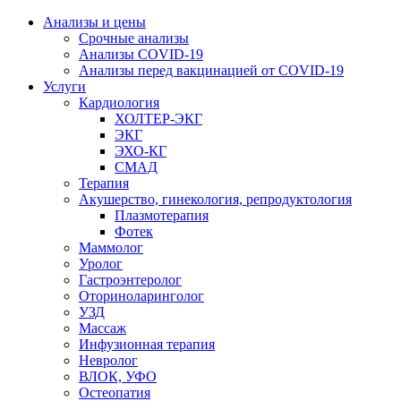
Анализы и цены
Срочные анализы
Анализы COVID-19
Анализы перед вакцинацией от COVID-19
Услуги
Кардиология
ХОЛТЕР-ЭКГ
ЭКГ
ЭХО-КГ
СМАД
Терапия
Акушерство, гинекология, репродуктология
Плазмотерапия
Фотек
Маммолог
Уролог
Гастроэнтеролог
Оториноларинголог
УЗД
Массаж
Инфузионная терапия
Невролог
ВЛОК, УФО
Остеопатия