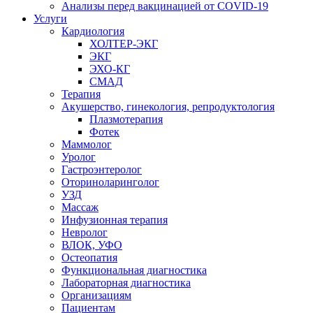
Анализы перед вакцинацией от COVID-19
Услуги
Кардиология
ХОЛТЕР-ЭКГ
ЭКГ
ЭХО-КГ
СМАД
Терапия
Акушерство, гинекология, репродуктология
Плазмотерапия
Фотек
Маммолог
Уролог
Гастроэнтеролог
Оториноларинголог
УЗД
Массаж
Инфузионная терапия
Невролог
ВЛОК, УФО
Остеопатия
Функциональная диагностика
Лабораторная диагностика
Организациям
Пациентам