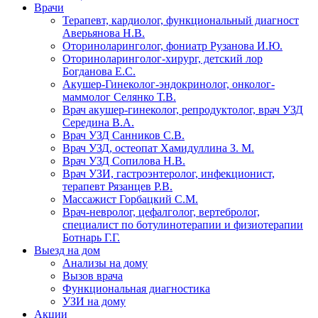
Врачи
Терапевт, кардиолог, функциональный диагност
Аверьянова Н.В.
Оториноларинголог, фониатр Рузанова И.Ю.
Оториноларинголог-хирург, детский лор
Богданова Е.С.
Акушер-Гинеколог-эндокринолог, онколог-
маммолог Селянко Т.В.
Врач акушер-гинеколог, репродуктолог, врач УЗД
Середина В.А.
Врач УЗД Санников С.В.
Врач УЗД, остеопат Хамидуллина З. М.
Врач УЗД Сопилова Н.В.
Врач УЗИ, гастроэнтеролог, инфекционист,
терапевт Рязанцев Р.В.
Массажист Горбацкий С.М.
Врач-невролог, цефалголог, вертебролог,
специалист по ботулинотерапии и физиотерапии
Ботнарь Г.Г.
Выезд на дом
Анализы на дому
Вызов врача
Функциональная диагностика
УЗИ на дому
Акции