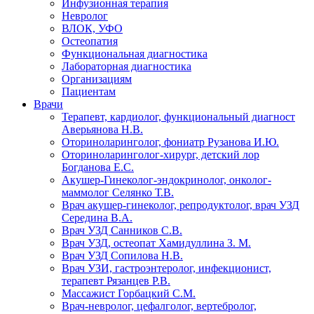
Инфузионная терапия
Невролог
ВЛОК, УФО
Остеопатия
Функциональная диагностика
Лабораторная диагностика
Организациям
Пациентам
Врачи
Терапевт, кардиолог, функциональный диагност
Аверьянова Н.В.
Оториноларинголог, фониатр Рузанова И.Ю.
Оториноларинголог-хирург, детский лор
Богданова Е.С.
Акушер-Гинеколог-эндокринолог, онколог-
маммолог Селянко Т.В.
Врач акушер-гинеколог, репродуктолог, врач УЗД
Середина В.А.
Врач УЗД Санников С.В.
Врач УЗД, остеопат Хамидуллина З. М.
Врач УЗД Сопилова Н.В.
Врач УЗИ, гастроэнтеролог, инфекционист,
терапевт Рязанцев Р.В.
Массажист Горбацкий С.М.
Врач-невролог, цефалголог, вертебролог,