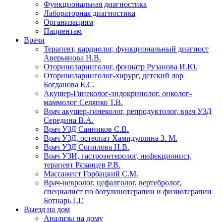
Функциональная диагностика
Лабораторная диагностика
Организациям
Пациентам
Врачи
Терапевт, кардиолог, функциональный диагност
Аверьянова Н.В.
Оториноларинголог, фониатр Рузанова И.Ю.
Оториноларинголог-хирург, детский лор
Богданова Е.С.
Акушер-Гинеколог-эндокринолог, онколог-
маммолог Селянко Т.В.
Врач акушер-гинеколог, репродуктолог, врач УЗД
Середина В.А.
Врач УЗД Санников С.В.
Врач УЗД, остеопат Хамидуллина З. М.
Врач УЗД Сопилова Н.В.
Врач УЗИ, гастроэнтеролог, инфекционист,
терапевт Рязанцев Р.В.
Массажист Горбацкий С.М.
Врач-невролог, цефалголог, вертебролог,
специалист по ботулинотерапии и физиотерапии
Ботнарь Г.Г.
Выезд на дом
Анализы на дому