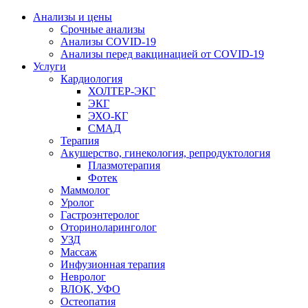
Анализы и цены
Срочные анализы
Анализы COVID-19
Анализы перед вакцинацией от COVID-19
Услуги
Кардиология
ХОЛТЕР-ЭКГ
ЭКГ
ЭХО-КГ
СМАД
Терапия
Акушерство, гинекология, репродуктология
Плазмотерапия
Фотек
Маммолог
Уролог
Гастроэнтеролог
Оториноларинголог
УЗД
Массаж
Инфузионная терапия
Невролог
ВЛОК, УФО
Остеопатия