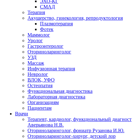
ЭХО-КГ
СМАД
Терапия
Акушерство, гинекология, репродуктология
Плазмотерапия
Фотек
Маммолог
Уролог
Гастроэнтеролог
Оториноларинголог
УЗД
Массаж
Инфузионная терапия
Невролог
ВЛОК, УФО
Остеопатия
Функциональная диагностика
Лабораторная диагностика
Организациям
Пациентам
Врачи
Терапевт, кардиолог, функциональный диагност
Аверьянова Н.В.
Оториноларинголог, фониатр Рузанова И.Ю.
Оториноларинголог-хирург, детский лор