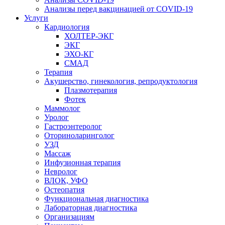
Анализы перед вакцинацией от COVID-19
Услуги
Кардиология
ХОЛТЕР-ЭКГ
ЭКГ
ЭХО-КГ
СМАД
Терапия
Акушерство, гинекология, репродуктология
Плазмотерапия
Фотек
Маммолог
Уролог
Гастроэнтеролог
Оториноларинголог
УЗД
Массаж
Инфузионная терапия
Невролог
ВЛОК, УФО
Остеопатия
Функциональная диагностика
Лабораторная диагностика
Организациям