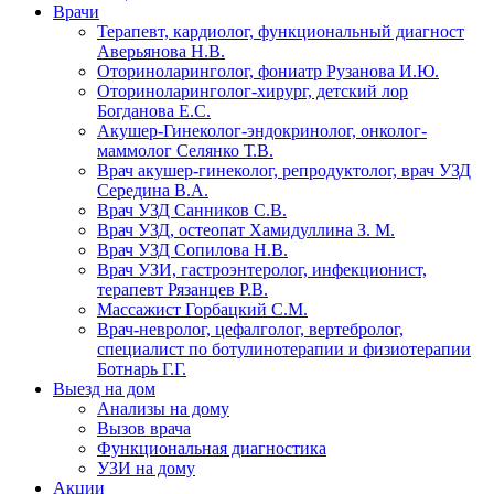
Врачи
Терапевт, кардиолог, функциональный диагност
Аверьянова Н.В.
Оториноларинголог, фониатр Рузанова И.Ю.
Оториноларинголог-хирург, детский лор
Богданова Е.С.
Акушер-Гинеколог-эндокринолог, онколог-
маммолог Селянко Т.В.
Врач акушер-гинеколог, репродуктолог, врач УЗД
Середина В.А.
Врач УЗД Санников С.В.
Врач УЗД, остеопат Хамидуллина З. М.
Врач УЗД Сопилова Н.В.
Врач УЗИ, гастроэнтеролог, инфекционист,
терапевт Рязанцев Р.В.
Массажист Горбацкий С.М.
Врач-невролог, цефалголог, вертебролог,
специалист по ботулинотерапии и физиотерапии
Ботнарь Г.Г.
Выезд на дом
Анализы на дому
Вызов врача
Функциональная диагностика
УЗИ на дому
Акции