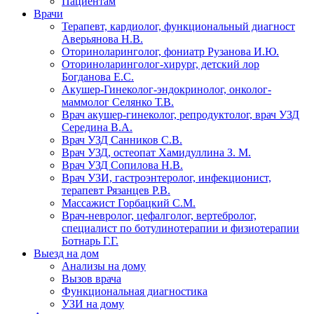
Пациентам
Врачи
Терапевт, кардиолог, функциональный диагност
Аверьянова Н.В.
Оториноларинголог, фониатр Рузанова И.Ю.
Оториноларинголог-хирург, детский лор
Богданова Е.С.
Акушер-Гинеколог-эндокринолог, онколог-
маммолог Селянко Т.В.
Врач акушер-гинеколог, репродуктолог, врач УЗД
Середина В.А.
Врач УЗД Санников С.В.
Врач УЗД, остеопат Хамидуллина З. М.
Врач УЗД Сопилова Н.В.
Врач УЗИ, гастроэнтеролог, инфекционист,
терапевт Рязанцев Р.В.
Массажист Горбацкий С.М.
Врач-невролог, цефалголог, вертебролог,
специалист по ботулинотерапии и физиотерапии
Ботнарь Г.Г.
Выезд на дом
Анализы на дому
Вызов врача
Функциональная диагностика
УЗИ на дому