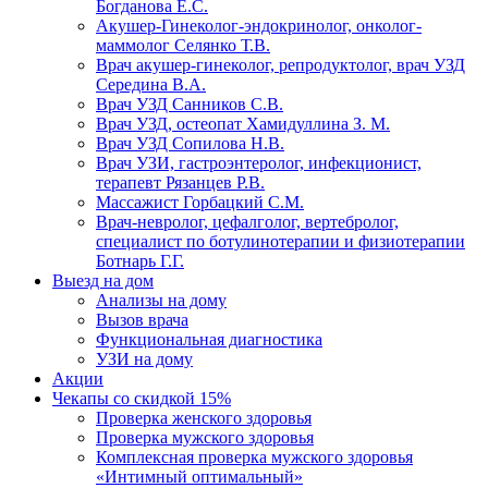
Богданова Е.С.
Акушер-Гинеколог-эндокринолог, онколог-
маммолог Селянко Т.В.
Врач акушер-гинеколог, репродуктолог, врач УЗД
Середина В.А.
Врач УЗД Санников С.В.
Врач УЗД, остеопат Хамидуллина З. М.
Врач УЗД Сопилова Н.В.
Врач УЗИ, гастроэнтеролог, инфекционист,
терапевт Рязанцев Р.В.
Массажист Горбацкий С.М.
Врач-невролог, цефалголог, вертебролог,
специалист по ботулинотерапии и физиотерапии
Ботнарь Г.Г.
Выезд на дом
Анализы на дому
Вызов врача
Функциональная диагностика
УЗИ на дому
Акции
Чекапы со скидкой 15%
Проверка женского здоровья
Проверка мужского здоровья
Комплексная проверка мужского здоровья
«Интимный оптимальный»