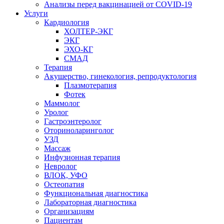
Анализы перед вакцинацией от COVID-19
Услуги
Кардиология
ХОЛТЕР-ЭКГ
ЭКГ
ЭХО-КГ
СМАД
Терапия
Акушерство, гинекология, репродуктология
Плазмотерапия
Фотек
Маммолог
Уролог
Гастроэнтеролог
Оториноларинголог
УЗД
Массаж
Инфузионная терапия
Невролог
ВЛОК, УФО
Остеопатия
Функциональная диагностика
Лабораторная диагностика
Организациям
Пациентам