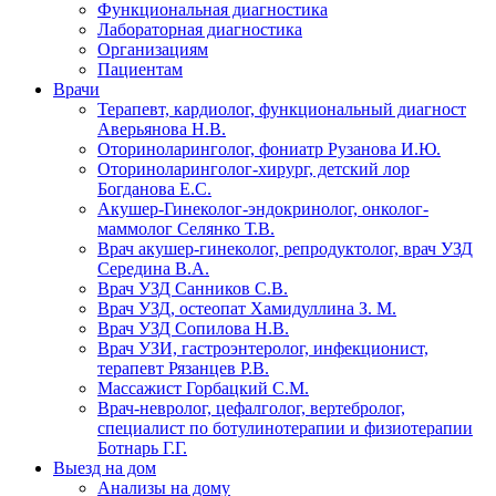
Функциональная диагностика
Лабораторная диагностика
Организациям
Пациентам
Врачи
Терапевт, кардиолог, функциональный диагност
Аверьянова Н.В.
Оториноларинголог, фониатр Рузанова И.Ю.
Оториноларинголог-хирург, детский лор
Богданова Е.С.
Акушер-Гинеколог-эндокринолог, онколог-
маммолог Селянко Т.В.
Врач акушер-гинеколог, репродуктолог, врач УЗД
Середина В.А.
Врач УЗД Санников С.В.
Врач УЗД, остеопат Хамидуллина З. М.
Врач УЗД Сопилова Н.В.
Врач УЗИ, гастроэнтеролог, инфекционист,
терапевт Рязанцев Р.В.
Массажист Горбацкий С.М.
Врач-невролог, цефалголог, вертебролог,
специалист по ботулинотерапии и физиотерапии
Ботнарь Г.Г.
Выезд на дом
Анализы на дому