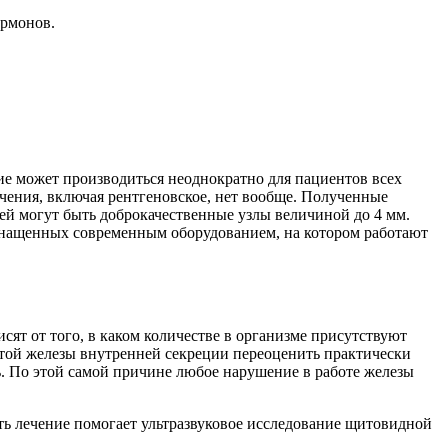
ормонов.
ие может производиться неоднократно для пациентов всех
учения, включая рентгеновское, нет вообще. Полученные
ей могут быть доброкачественные узлы величиной до 4 мм.
оснащенных современным оборудованием, на котором работают
сят от того, в каком количестве в организме присутствуют
той железы внутренней секреции переоценить практически
ь. По этой самой причине любое нарушение в работе железы
ь лечение помогает ультразвуковое исследование щитовидной