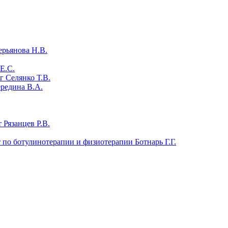
ерьянова Н.В.
Е.С.
 Селянко Т.В.
ередина В.А.
 Рязанцев Р.В.
т по ботулинотерапии и физиотерапии Ботнарь Г.Г.