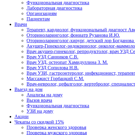
Функциональная диагностика
Лабораторная диагностика
Организациям
Пациентам
Врачи
Терапевт, кардиолог, функциональный диагност Ав
Оториноларинголог, фониатр Рузанова И.Ю.
Оториноларинголог-хирург, детский лор Богданова 
Акушер-Гинеколог-эндокринолог, онколог-маммолог
Врач акушер-гинеколог, репродуктолог, врач УЗД С
Врач УЗД Санников С.В.
Врач УЗД, остеопат Хамидуллина З. М.
Врач УЗД Сопилова Н.В.
Врач УЗИ, гастроэнтеролог, инфекционист, терапевт
Массажист Горбацкий С.М.
Врач-невролог, цефалголог, вертебролог, специалис
Выезд на дом
Анализы на дому
Вызов врача
Функциональная диагностика
УЗИ на дому
Акции
Чекапы со скидкой 15%
Проверка женского здоровья
Проверка мужского здоровья