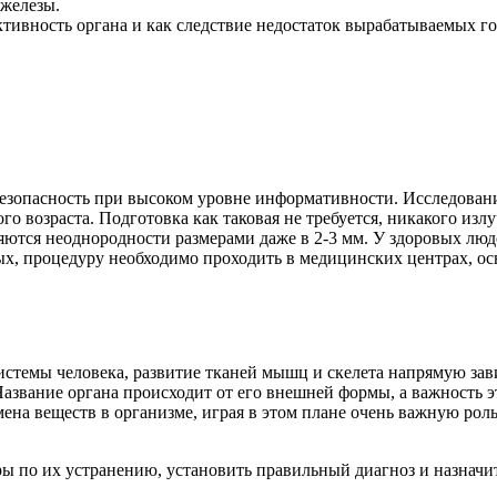
железы.
тивность органа и как следствие недостаток вырабатываемых г
безопасность при высоком уровне информативности. Исследован
о возраста. Подготовка как таковая не требуется, никакого изл
ляются неоднородности размерами даже в 2-3 мм. У здоровых люд
ных, процедуру необходимо проходить в медицинских центрах, 
истемы человека, развитие тканей мышц и скелета напрямую зави
звание органа происходит от его внешней формы, а важность э
на веществ в организме, играя в этом плане очень важную рол
 по их устранению, установить правильный диагноз и назначит