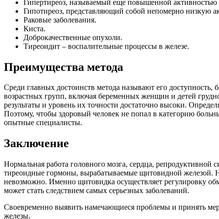
Гипертиреоз, называемый еще повышенной активностью 
Гипотиреоз, представляющий собой непомерно низкую ак
Раковые заболевания.
Киста.
Доброкачественные опухоли.
Тиреоидит – воспалительные процессы в железе.
Преимущества метода
Среди главных достоинств метода называют его доступность, 
возрастных групп, включая беременных женщин и детей грудног
результаты и уровень их точности достаточно высоки. Опреде
Поэтому, чтобы здоровый человек не попал в категорию боль
опытные специалисты.
Заключение
Нормальная работа головного мозга, сердца, репродуктивной с
тиреоидные гормоны, вырабатываемые щитовидной железой. На
невозможно. Именно щитовидка осуществляет регулировку обме
может стать следствием самых серьезных заболеваний.
Своевременно выявить намечающиеся проблемы и принять меры
железы.