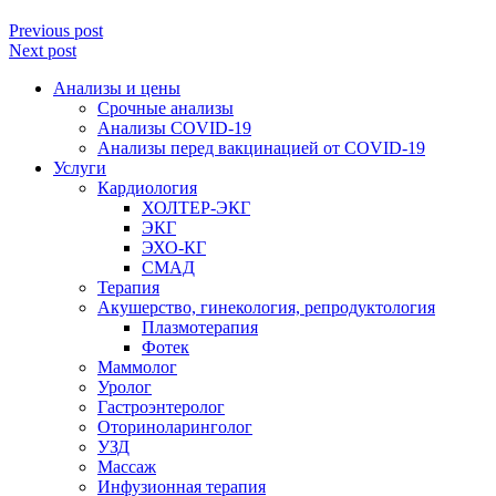
Previous post
Next post
Анализы и цены
Срочные анализы
Анализы COVID-19
Анализы перед вакцинацией от COVID-19
Услуги
Кардиология
ХОЛТЕР-ЭКГ
ЭКГ
ЭХО-КГ
СМАД
Терапия
Акушерство, гинекология, репродуктология
Плазмотерапия
Фотек
Маммолог
Уролог
Гастроэнтеролог
Оториноларинголог
УЗД
Массаж
Инфузионная терапия