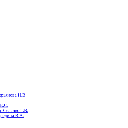
ерьянова Н.В.
Е.С.
 Селянко Т.В.
ередина В.А.