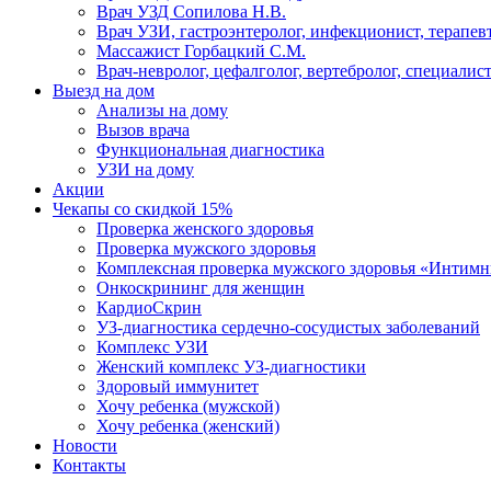
Врач УЗД Сопилова Н.В.
Врач УЗИ, гастроэнтеролог, инфекционист, терапевт
Массажист Горбацкий С.М.
Врач-невролог, цефалголог, вертебролог, специалис
Выезд на дом
Анализы на дому
Вызов врача
Функциональная диагностика
УЗИ на дому
Акции
Чекапы со скидкой 15%
Проверка женского здоровья
Проверка мужского здоровья
Комплексная проверка мужского здоровья «Интим
Онкоcкрининг для женщин
КардиоСкрин
УЗ-диагностика сердечно-сосудистых заболеваний
Комплекс УЗИ
Женский комплекс УЗ-диагностики
Здоровый иммунитет
Хочу ребенка (мужской)
Хочу ребенка (женский)
Новости
Контакты