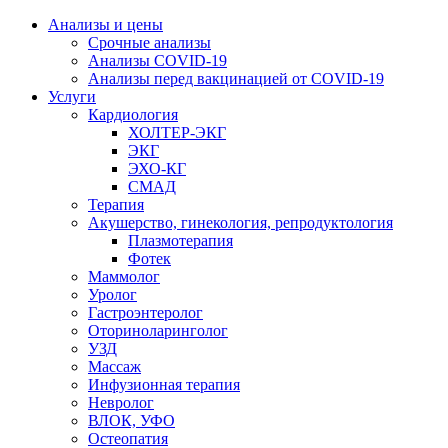
Анализы и цены
Срочные анализы
Анализы COVID-19
Анализы перед вакцинацией от COVID-19
Услуги
Кардиология
ХОЛТЕР-ЭКГ
ЭКГ
ЭХО-КГ
СМАД
Терапия
Акушерство, гинекология, репродуктология
Плазмотерапия
Фотек
Маммолог
Уролог
Гастроэнтеролог
Оториноларинголог
УЗД
Массаж
Инфузионная терапия
Невролог
ВЛОК, УФО
Остеопатия