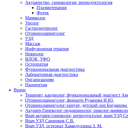
Акушерство, гинекология, репродуктология
Плазмотерапия
Фотек
Маммолог
Уролог
Гастроэнтеролог
Оториноларинголог
УЗД
Массаж
Инфузионная терапия
Невролог
ВЛОК, УФО
Остеопатия
Функциональная диагностика
Лабораторная диагностика
Организациям
Пациентам
Врачи
Терапевт, кардиолог, функциональный диагност Ав
Оториноларинголог, фониатр Рузанова И.Ю.
Оториноларинголог-хирург, детский лор Богданова 
Акушер-Гинеколог-эндокринолог, онколог-маммолог
Врач акушер-гинеколог, репродуктолог, врач УЗД С
Врач УЗД Санников С.В.
Врач УЗД, остеопат Хамидуллина З. М.