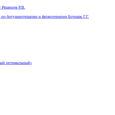
 Рязанцев Р.В.
т по ботулинотерапии и физиотерапии Ботнарь Г.Г.
ный оптимальный»