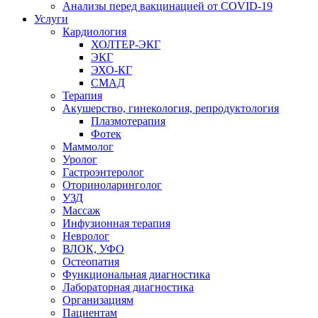
Анализы перед вакцинацией от COVID-19
Услуги
Кардиология
ХОЛТЕР-ЭКГ
ЭКГ
ЭХО-КГ
СМАД
Терапия
Акушерство, гинекология, репродуктология
Плазмотерапия
Фотек
Маммолог
Уролог
Гастроэнтеролог
Оториноларинголог
УЗД
Массаж
Инфузионная терапия
Невролог
ВЛОК, УФО
Остеопатия
Функциональная диагностика
Лабораторная диагностика
Организациям
Пациентам