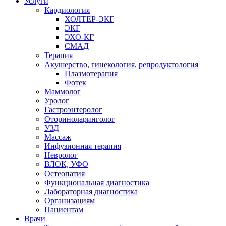
Услуги
Кардиология
ХОЛТЕР-ЭКГ
ЭКГ
ЭХО-КГ
СМАД
Терапия
Акушерство, гинекология, репродуктология
Плазмотерапия
Фотек
Маммолог
Уролог
Гастроэнтеролог
Оториноларинголог
УЗД
Массаж
Инфузионная терапия
Невролог
ВЛОК, УФО
Остеопатия
Функциональная диагностика
Лабораторная диагностика
Организациям
Пациентам
Врачи