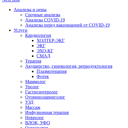
Анализы и цены
Срочные анализы
Анализы COVID-19
Анализы перед вакцинацией от COVID-19
Услуги
Кардиология
ХОЛТЕР-ЭКГ
ЭКГ
ЭХО-КГ
СМАД
Терапия
Акушерство, гинекология, репродуктология
Плазмотерапия
Фотек
Маммолог
Уролог
Гастроэнтеролог
Оториноларинголог
УЗД
Массаж
Инфузионная терапия
Невролог
ВЛОК, УФО
Остеопатия