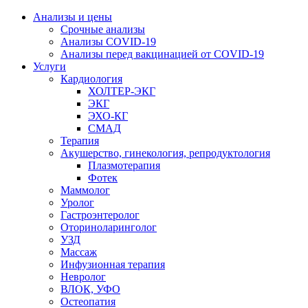
Анализы и цены
Срочные анализы
Анализы COVID-19
Анализы перед вакцинацией от COVID-19
Услуги
Кардиология
ХОЛТЕР-ЭКГ
ЭКГ
ЭХО-КГ
СМАД
Терапия
Акушерство, гинекология, репродуктология
Плазмотерапия
Фотек
Маммолог
Уролог
Гастроэнтеролог
Оториноларинголог
УЗД
Массаж
Инфузионная терапия
Невролог
ВЛОК, УФО
Остеопатия