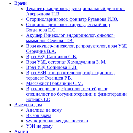
Врачи
Терапевт, кардиолог, функциональный диагност
Аверьянова Н.В.
Оториноларинголог, фониатр Рузанова И.Ю.
Оториноларинголог-хирург, детский лор
Богданова Е.С.
Акушер-Гинеколог-эндокринолог, онколог-
маммолог Селянко Т.В.
Врач акушер-гинеколог, репродуктолог, врач УЗД
Середина В.А.
Врач УЗД Санников С.В.
Врач УЗД, остеопат Хамидуллина З. М.
Врач УЗД Сопилова Н.В.
Врач УЗИ, гастроэнтеролог, инфекционист,
терапевт Рязанцев Р.В.
Массажист Горбацкий С.М.
Врач-невролог, цефалголог, вертебролог,
специалист по ботулинотерапии и физиотерапии
Ботнарь Г.Г.
Выезд на дом
Анализы на дому
Вызов врача
Функциональная диагностика
УЗИ на дому
Акции