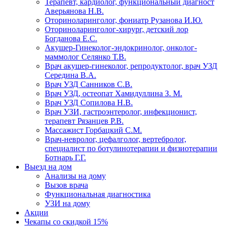
Терапевт, кардиолог, функциональный диагност
Аверьянова Н.В.
Оториноларинголог, фониатр Рузанова И.Ю.
Оториноларинголог-хирург, детский лор
Богданова Е.С.
Акушер-Гинеколог-эндокринолог, онколог-
маммолог Селянко Т.В.
Врач акушер-гинеколог, репродуктолог, врач УЗД
Середина В.А.
Врач УЗД Санников С.В.
Врач УЗД, остеопат Хамидуллина З. М.
Врач УЗД Сопилова Н.В.
Врач УЗИ, гастроэнтеролог, инфекционист,
терапевт Рязанцев Р.В.
Массажист Горбацкий С.М.
Врач-невролог, цефалголог, вертебролог,
специалист по ботулинотерапии и физиотерапии
Ботнарь Г.Г.
Выезд на дом
Анализы на дому
Вызов врача
Функциональная диагностика
УЗИ на дому
Акции
Чекапы со скидкой 15%