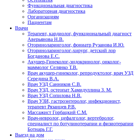
Функциональная диагностика
Лабораторная диагностика
Организациям
Пациентам
Врачи
Терапевт, кардиолог, функциональный диагност
Аверьянова Н.В.
Оториноларинголог, фониатр Рузанова И.Ю.
Оториноларинголог-хирург, детский лор
Богданова Е.С.
Акушер-Гинеколог-эндокринолог, онколог-
маммолог Селянко Т.В.
Врач акушер-гинеколог, репродуктолог, врач УЗД
Середина В.А.
Врач УЗД Санников С.В.
Врач УЗД, остеопат Хамидуллина З. М.
Врач УЗД Сопилова Н.В.
Врач УЗИ, гастроэнтеролог, инфекционист,
терапевт Рязанцев Р.В.
Массажист Горбацкий С.М.
Врач-невролог, цефалголог, вертебролог,
специалист по ботулинотерапии и физиотерапии
Ботнарь Г.Г.
Выезд на дом