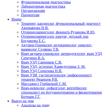
Функциональная диагностика
Лабораторная диагностика
Организациям
Пациентам
Врачи
Терапевт, кардиолог, функциональный диагност
Аверьянова Н.В.
Оториноларинголог, фониатр Рузанова И.Ю.
Оториноларинголог-хирург, детский лор
Богданова Е.С.
Акушер-Гинеколог-эндокринолог, онколог-
маммолог Селянко Т.В.
Врач акушер-гинеколог, репродуктолог, врач УЗД
Середина В.А.
Врач УЗД Санников С.В.
Врач УЗД, остеопат Хамидуллина З. М.
Врач УЗД Сопилова Н.В.
Врач УЗИ, гастроэнтеролог, инфекционист,
терапевт Рязанцев Р.В.
Массажист Горбацкий С.М.
Врач-невролог, цефалголог, вертебролог,
специалист по ботулинотерапии и физиотерапии
Ботнарь Г.Г.
Выезд на дом
Анализы на дому