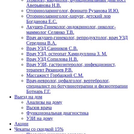
Аверьянова Н.В.
Оториноларинголог, фониатр Рузанова И.Ю.
Оториноларинголог-хирург, детский лор
Богданова Е.С.
Акушер-Гинеколог-эндокринолог, онколог-
маммолог Селянко Т.В.
Врач акушер-гинеколог, репродуктолог, врач УЗД
Середина В.А.
Врач УЗД Санников С.В.
Врач УЗД, остеопат Хамидуллина З. М.
Врач УЗД Сопилова Н.В.
Врач УЗИ, гастроэнтеролог, инфекционист,
терапевт Рязанцев Р.В.
Массажист Горбацкий С.М.
Врач-невролог, цефалголог, вертебролог,
специалист по ботулинотерапии и физиотерапии
Ботнарь Г.Г.
Выезд на дом
Анализы на дому
Вызов врача
Функциональная диагностика
УЗИ на дому
Акции
Чекапы со скидкой 15%