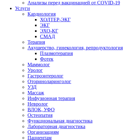
Анализы перед вакцинацией от COVID-19
Услуги
Кардиология
ХОЛТЕР-ЭКГ
ЭКГ
ЭХО-КГ
СМАД
Терапия
Акушерство, гинекология, репродуктология
Плазмотерапия
Фотек
Маммолог
Уролог
Гастроэнтеролог
Оториноларинголог
УЗД
Массаж
Инфузионная терапия
Невролог
ВЛОК, УФО
Остеопатия
Функциональная диагностика
Лабораторная диагностика
Организациям
Пациентам