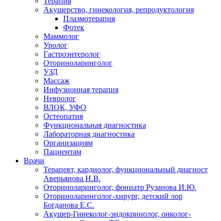
Терапия
Акушерство, гинекология, репродуктология
Плазмотерапия
Фотек
Маммолог
Уролог
Гастроэнтеролог
Оториноларинголог
УЗД
Массаж
Инфузионная терапия
Невролог
ВЛОК, УФО
Остеопатия
Функциональная диагностика
Лабораторная диагностика
Организациям
Пациентам
Врачи
Терапевт, кардиолог, функциональный диагност
Аверьянова Н.В.
Оториноларинголог, фониатр Рузанова И.Ю.
Оториноларинголог-хирург, детский лор
Богданова Е.С.
Акушер-Гинеколог-эндокринолог, онколог-