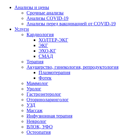
Анализы и цены
Срочные анализы
Анализы COVID-19
Анализы перед вакцинацией от COVID-19
Услуги
Кардиология
ХОЛТЕР-ЭКГ
ЭКГ
ЭХО-КГ
СМАД
Терапия
Акушерство, гинекология, репродуктология
Плазмотерапия
Фотек
Маммолог
Уролог
Гастроэнтеролог
Оториноларинголог
УЗД
Массаж
Инфузионная терапия
Невролог
ВЛОК, УФО
Остеопатия