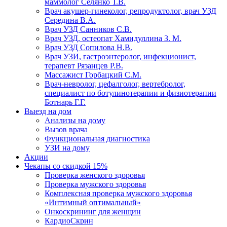
маммолог Селянко Т.В.
Врач акушер-гинеколог, репродуктолог, врач УЗД
Середина В.А.
Врач УЗД Санников С.В.
Врач УЗД, остеопат Хамидуллина З. М.
Врач УЗД Сопилова Н.В.
Врач УЗИ, гастроэнтеролог, инфекционист,
терапевт Рязанцев Р.В.
Массажист Горбацкий С.М.
Врач-невролог, цефалголог, вертебролог,
специалист по ботулинотерапии и физиотерапии
Ботнарь Г.Г.
Выезд на дом
Анализы на дому
Вызов врача
Функциональная диагностика
УЗИ на дому
Акции
Чекапы со скидкой 15%
Проверка женского здоровья
Проверка мужского здоровья
Комплексная проверка мужского здоровья
«Интимный оптимальный»
Онкоcкрининг для женщин
КардиоСкрин