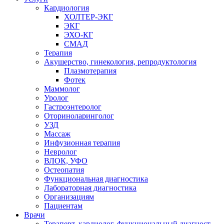
Кардиология
ХОЛТЕР-ЭКГ
ЭКГ
ЭХО-КГ
СМАД
Терапия
Акушерство, гинекология, репродуктология
Плазмотерапия
Фотек
Маммолог
Уролог
Гастроэнтеролог
Оториноларинголог
УЗД
Массаж
Инфузионная терапия
Невролог
ВЛОК, УФО
Остеопатия
Функциональная диагностика
Лабораторная диагностика
Организациям
Пациентам
Врачи
Терапевт, кардиолог, функциональный диагност