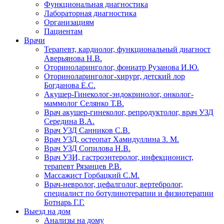
Функциональная диагностика
Лабораторная диагностика
Организациям
Пациентам
Врачи
Терапевт, кардиолог, функциональный диагност
Аверьянова Н.В.
Оториноларинголог, фониатр Рузанова И.Ю.
Оториноларинголог-хирург, детский лор
Богданова Е.С.
Акушер-Гинеколог-эндокринолог, онколог-
маммолог Селянко Т.В.
Врач акушер-гинеколог, репродуктолог, врач УЗД
Середина В.А.
Врач УЗД Санников С.В.
Врач УЗД, остеопат Хамидуллина З. М.
Врач УЗД Сопилова Н.В.
Врач УЗИ, гастроэнтеролог, инфекционист,
терапевт Рязанцев Р.В.
Массажист Горбацкий С.М.
Врач-невролог, цефалголог, вертебролог,
специалист по ботулинотерапии и физиотерапии
Ботнарь Г.Г.
Выезд на дом
Анализы на дому