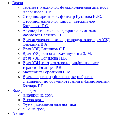
Врачи
Терапевт, кардиолог, функциональный диагност
Аверьянова Н.В.
Оториноларинголог, фониатр Рузанова И.Ю.
Оториноларинголог-хирург, детский лор
Богданова Е.С.
Акушер-Гинеколог-эндокринолог, онколог-
маммолог Селянко Т.В.
Врач акушер-гинеколог, репродуктолог, врач УЗД
Середина В.А.
Врач УЗД Санников С.В.
Врач УЗД, остеопат Хамидуллина З. М.
Врач УЗД Сопилова Н.В.
Врач УЗИ, гастроэнтеролог, инфекционист,
терапевт Рязанцев Р.В.
Массажист Горбацкий С.М.
Врач-невролог, цефалголог, вертебролог,
специалист по ботулинотерапии и физиотерапии
Ботнарь Г.Г.
Выезд на дом
Анализы на дому
Вызов врача
Функциональная диагностика
УЗИ на дому
Акции