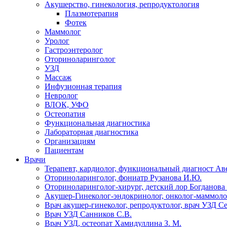
Акушерство, гинекология, репродуктология
Плазмотерапия
Фотек
Маммолог
Уролог
Гастроэнтеролог
Оториноларинголог
УЗД
Массаж
Инфузионная терапия
Невролог
ВЛОК, УФО
Остеопатия
Функциональная диагностика
Лабораторная диагностика
Организациям
Пациентам
Врачи
Терапевт, кардиолог, функциональный диагност Ав
Оториноларинголог, фониатр Рузанова И.Ю.
Оториноларинголог-хирург, детский лор Богданова 
Акушер-Гинеколог-эндокринолог, онколог-маммолог
Врач акушер-гинеколог, репродуктолог, врач УЗД С
Врач УЗД Санников С.В.
Врач УЗД, остеопат Хамидуллина З. М.