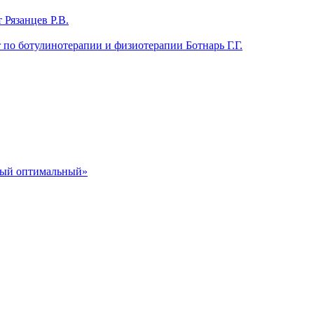
 Рязанцев Р.В.
т по ботулинотерапии и физиотерапии Ботнарь Г.Г.
ный оптимальный»