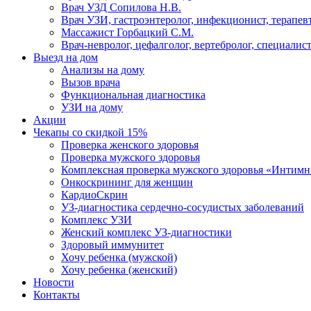
Врач УЗД Сопилова Н.В.
Врач УЗИ, гастроэнтеролог, инфекционист, терапевт
Массажист Горбацкий С.М.
Врач-невролог, цефалголог, вертебролог, специалис
Выезд на дом
Анализы на дому
Вызов врача
Функциональная диагностика
УЗИ на дому
Акции
Чекапы со скидкой 15%
Проверка женского здоровья
Проверка мужского здоровья
Комплексная проверка мужского здоровья «Интим
Онкоcкрининг для женщин
КардиоСкрин
УЗ-диагностика сердечно-сосудистых заболеваний
Комплекс УЗИ
Женский комплекс УЗ-диагностики
Здоровый иммунитет
Хочу ребенка (мужской)
Хочу ребенка (женский)
Новости
Контакты