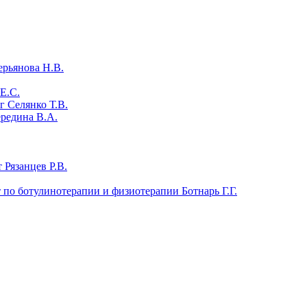
ерьянова Н.В.
Е.С.
 Селянко Т.В.
ередина В.А.
 Рязанцев Р.В.
т по ботулинотерапии и физиотерапии Ботнарь Г.Г.