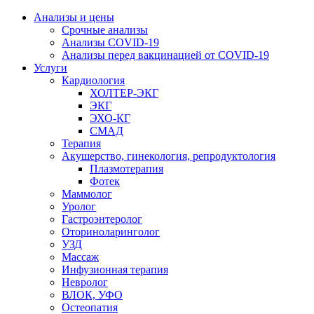
Анализы и цены
Срочные анализы
Анализы COVID-19
Анализы перед вакцинацией от COVID-19
Услуги
Кардиология
ХОЛТЕР-ЭКГ
ЭКГ
ЭХО-КГ
СМАД
Терапия
Акушерство, гинекология, репродуктология
Плазмотерапия
Фотек
Маммолог
Уролог
Гастроэнтеролог
Оториноларинголог
УЗД
Массаж
Инфузионная терапия
Невролог
ВЛОК, УФО
Остеопатия