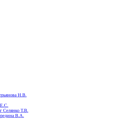
ерьянова Н.В.
Е.С.
 Селянко Т.В.
ередина В.А.