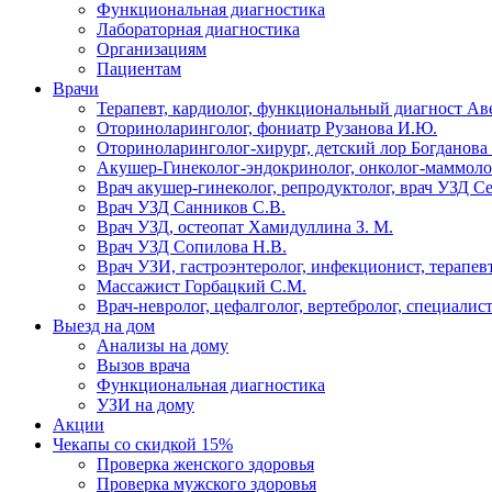
Функциональная диагностика
Лабораторная диагностика
Организациям
Пациентам
Врачи
Терапевт, кардиолог, функциональный диагност Ав
Оториноларинголог, фониатр Рузанова И.Ю.
Оториноларинголог-хирург, детский лор Богданова 
Акушер-Гинеколог-эндокринолог, онколог-маммолог
Врач акушер-гинеколог, репродуктолог, врач УЗД С
Врач УЗД Санников С.В.
Врач УЗД, остеопат Хамидуллина З. М.
Врач УЗД Сопилова Н.В.
Врач УЗИ, гастроэнтеролог, инфекционист, терапевт
Массажист Горбацкий С.М.
Врач-невролог, цефалголог, вертебролог, специалис
Выезд на дом
Анализы на дому
Вызов врача
Функциональная диагностика
УЗИ на дому
Акции
Чекапы со скидкой 15%
Проверка женского здоровья
Проверка мужского здоровья