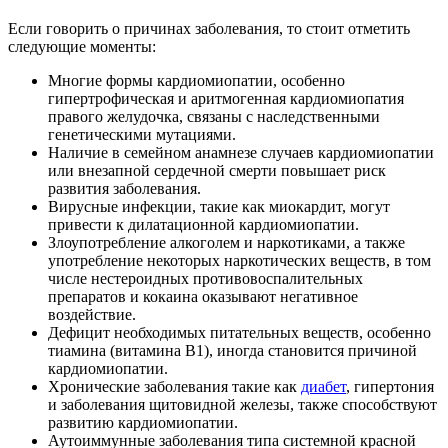
Если говорить о причинах заболевания, то стоит отметить
следующие моменты:
Многие формы кардиомиопатии, особенно
гипертрофическая и аритмогенная кардиомиопатия
правого желудочка, связаны с наследственными
генетическими мутациями.
Наличие в семейном анамнезе случаев кардиомиопатии
или внезапной сердечной смерти повышает риск
развития заболевания.
Вирусные инфекции, такие как миокардит, могут
привести к дилатационной кардиомиопатии.
Злоупотребление алкоголем и наркотиками, а также
употребление некоторых наркотических веществ, в том
числе нестероидных противовоспалительных
препаратов и кокаина оказывают негативное
воздействие.
Дефицит необходимых питательных веществ, особенно
тиамина (витамина B1), иногда становится причиной
кардиомиопатии.
Хронические заболевания такие как
диабет
, гипертония
и заболевания щитовидной железы, также способствуют
развитию кардиомиопатии.
Аутоиммунные заболевания типа системной красной