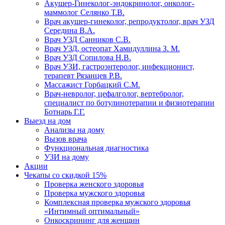
Акушер-Гинеколог-эндокринолог, онколог-
маммолог Селянко Т.В.
Врач акушер-гинеколог, репродуктолог, врач УЗД
Середина В.А.
Врач УЗД Санников С.В.
Врач УЗД, остеопат Хамидуллина З. М.
Врач УЗД Сопилова Н.В.
Врач УЗИ, гастроэнтеролог, инфекционист,
терапевт Рязанцев Р.В.
Массажист Горбацкий С.М.
Врач-невролог, цефалголог, вертебролог,
специалист по ботулинотерапии и физиотерапии
Ботнарь Г.Г.
Выезд на дом
Анализы на дому
Вызов врача
Функциональная диагностика
УЗИ на дому
Акции
Чекапы со скидкой 15%
Проверка женского здоровья
Проверка мужского здоровья
Комплексная проверка мужского здоровья
«Интимный оптимальный»
Онкоcкрининг для женщин