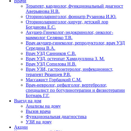
Врачи
Терапевт, кардиолог, функциональный диагност
Аверьянова Н.В.
Оториноларинголог, фониатр Рузанова И.Ю.
Оториноларинголог-хирург, детский лор
Богданова Е.С.
Акушер-Гинеколог-эндокринолог, онколог-
маммолог Селянко Т.В.
Врач акушер-гинеколог, репродуктолог, врач УЗД
Середина В.А.
Врач УЗД Санников С.В.
Врач УЗД, остеопат Хамидуллина З. М.
Врач УЗД Сопилова Н.В.
Врач УЗИ, гастроэнтеролог, инфекционист,
терапевт Рязанцев Р.В.
Массажист Горбацкий С.М.
Врач-невролог, цефалголог, вертебролог,
специалист по ботулинотерапии и физиотерапии
Ботнарь Г.Г.
Выезд на дом
Анализы на дому
Вызов врача
Функциональная диагностика
УЗИ на дому
Акции