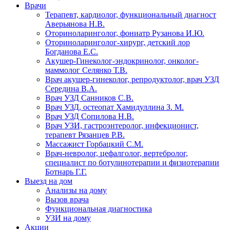
Врачи
Терапевт, кардиолог, функциональный диагност
Аверьянова Н.В.
Оториноларинголог, фониатр Рузанова И.Ю.
Оториноларинголог-хирург, детский лор
Богданова Е.С.
Акушер-Гинеколог-эндокринолог, онколог-
маммолог Селянко Т.В.
Врач акушер-гинеколог, репродуктолог, врач УЗД
Середина В.А.
Врач УЗД Санников С.В.
Врач УЗД, остеопат Хамидуллина З. М.
Врач УЗД Сопилова Н.В.
Врач УЗИ, гастроэнтеролог, инфекционист,
терапевт Рязанцев Р.В.
Массажист Горбацкий С.М.
Врач-невролог, цефалголог, вертебролог,
специалист по ботулинотерапии и физиотерапии
Ботнарь Г.Г.
Выезд на дом
Анализы на дому
Вызов врача
Функциональная диагностика
УЗИ на дому
Акции