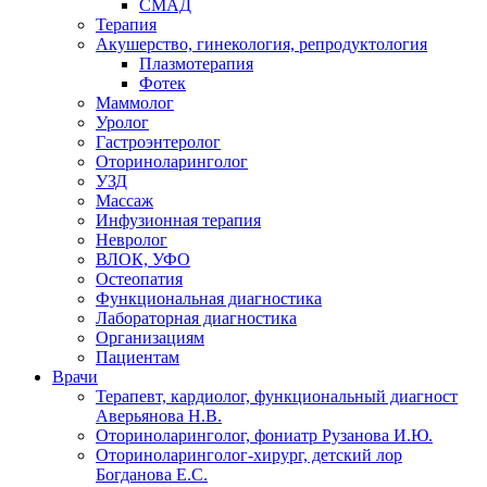
СМАД
Терапия
Акушерство, гинекология, репродуктология
Плазмотерапия
Фотек
Маммолог
Уролог
Гастроэнтеролог
Оториноларинголог
УЗД
Массаж
Инфузионная терапия
Невролог
ВЛОК, УФО
Остеопатия
Функциональная диагностика
Лабораторная диагностика
Организациям
Пациентам
Врачи
Терапевт, кардиолог, функциональный диагност
Аверьянова Н.В.
Оториноларинголог, фониатр Рузанова И.Ю.
Оториноларинголог-хирург, детский лор
Богданова Е.С.