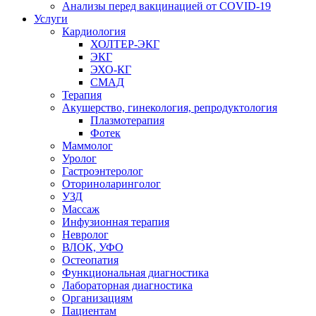
Анализы перед вакцинацией от COVID-19
Услуги
Кардиология
ХОЛТЕР-ЭКГ
ЭКГ
ЭХО-КГ
СМАД
Терапия
Акушерство, гинекология, репродуктология
Плазмотерапия
Фотек
Маммолог
Уролог
Гастроэнтеролог
Оториноларинголог
УЗД
Массаж
Инфузионная терапия
Невролог
ВЛОК, УФО
Остеопатия
Функциональная диагностика
Лабораторная диагностика
Организациям
Пациентам