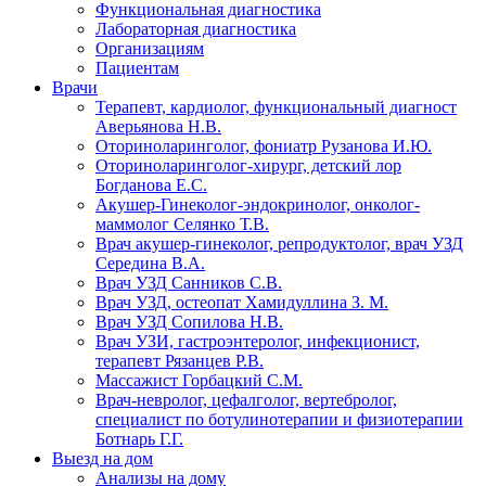
Функциональная диагностика
Лабораторная диагностика
Организациям
Пациентам
Врачи
Терапевт, кардиолог, функциональный диагност
Аверьянова Н.В.
Оториноларинголог, фониатр Рузанова И.Ю.
Оториноларинголог-хирург, детский лор
Богданова Е.С.
Акушер-Гинеколог-эндокринолог, онколог-
маммолог Селянко Т.В.
Врач акушер-гинеколог, репродуктолог, врач УЗД
Середина В.А.
Врач УЗД Санников С.В.
Врач УЗД, остеопат Хамидуллина З. М.
Врач УЗД Сопилова Н.В.
Врач УЗИ, гастроэнтеролог, инфекционист,
терапевт Рязанцев Р.В.
Массажист Горбацкий С.М.
Врач-невролог, цефалголог, вертебролог,
специалист по ботулинотерапии и физиотерапии
Ботнарь Г.Г.
Выезд на дом
Анализы на дому