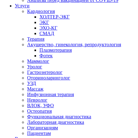
Анализы перед вакцинацией от COVID-19
Услуги
Кардиология
ХОЛТЕР-ЭКГ
ЭКГ
ЭХО-КГ
СМАД
Терапия
Акушерство, гинекология, репродуктология
Плазмотерапия
Фотек
Маммолог
Уролог
Гастроэнтеролог
Оториноларинголог
УЗД
Массаж
Инфузионная терапия
Невролог
ВЛОК, УФО
Остеопатия
Функциональная диагностика
Лабораторная диагностика
Организациям
Пациентам