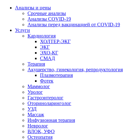
Анализы и цены
Срочные анализы
Анализы COVID-19
Анализы перед вакцинацией от COVID-19
Услуги
Кардиология
ХОЛТЕР-ЭКГ
ЭКГ
ЭХО-КГ
СМАД
Терапия
Акушерство, гинекология, репродуктология
Плазмотерапия
Фотек
Маммолог
Уролог
Гастроэнтеролог
Оториноларинголог
УЗД
Массаж
Инфузионная терапия
Невролог
ВЛОК, УФО
Остеопатия