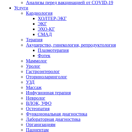
Анализы перед вакцинацией от COVID-19
Услуги
Кардиология
ХОЛТЕР-ЭКГ
ЭКГ
ЭХО-КГ
СМАД
Терапия
Акушерство, гинекология, репродуктология
Плазмотерапия
Фотек
Маммолог
Уролог
Гастроэнтеролог
Оториноларинголог
УЗД
Массаж
Инфузионная терапия
Невролог
ВЛОК, УФО
Остеопатия
Функциональная диагностика
Лабораторная диагностика
Организациям
Пациентам