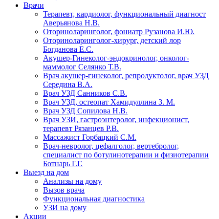
Врачи
Терапевт, кардиолог, функциональный диагност
Аверьянова Н.В.
Оториноларинголог, фониатр Рузанова И.Ю.
Оториноларинголог-хирург, детский лор
Богданова Е.С.
Акушер-Гинеколог-эндокринолог, онколог-
маммолог Селянко Т.В.
Врач акушер-гинеколог, репродуктолог, врач УЗД
Середина В.А.
Врач УЗД Санников С.В.
Врач УЗД, остеопат Хамидуллина З. М.
Врач УЗД Сопилова Н.В.
Врач УЗИ, гастроэнтеролог, инфекционист,
терапевт Рязанцев Р.В.
Массажист Горбацкий С.М.
Врач-невролог, цефалголог, вертебролог,
специалист по ботулинотерапии и физиотерапии
Ботнарь Г.Г.
Выезд на дом
Анализы на дому
Вызов врача
Функциональная диагностика
УЗИ на дому
Акции