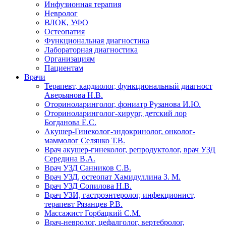
Инфузионная терапия
Невролог
ВЛОК, УФО
Остеопатия
Функциональная диагностика
Лабораторная диагностика
Организациям
Пациентам
Врачи
Терапевт, кардиолог, функциональный диагност
Аверьянова Н.В.
Оториноларинголог, фониатр Рузанова И.Ю.
Оториноларинголог-хирург, детский лор
Богданова Е.С.
Акушер-Гинеколог-эндокринолог, онколог-
маммолог Селянко Т.В.
Врач акушер-гинеколог, репродуктолог, врач УЗД
Середина В.А.
Врач УЗД Санников С.В.
Врач УЗД, остеопат Хамидуллина З. М.
Врач УЗД Сопилова Н.В.
Врач УЗИ, гастроэнтеролог, инфекционист,
терапевт Рязанцев Р.В.
Массажист Горбацкий С.М.
Врач-невролог, цефалголог, вертебролог,