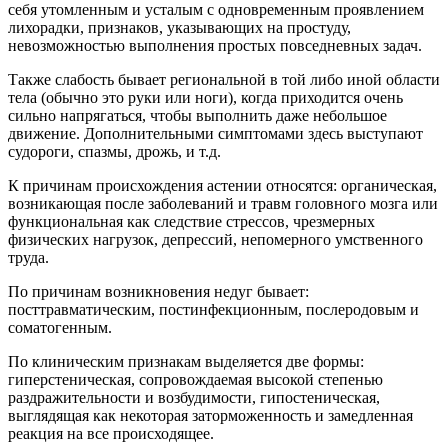
себя утомленным и усталым с одновременным проявлением
лихорадки, признаков, указывающих на простуду,
невозможностью выполнения простых повседневных задач.
Также слабость бывает региональной в той либо иной области
тела (обычно это руки или ноги), когда приходится очень
сильно напрягаться, чтобы выполнить даже небольшое
движение. Дополнительными симптомами здесь выступают
судороги, спазмы, дрожь, и т.д.
К причинам происхождения астении относятся: органическая,
возникающая после заболеваний и травм головного мозга или
функциональная как следствие стрессов, чрезмерных
физических нагрузок, депрессий, непомерного умственного
труда.
По причинам возникновения недуг бывает:
посттравматическим, постинфекционным, послеродовым и
соматогенным.
По клиническим признакам выделяется две формы:
гиперстеническая, сопровождаемая высокой степенью
раздражительности и возбудимости, гипостеническая,
выглядящая как некоторая заторможенность и замедленная
реакция на все происходящее.