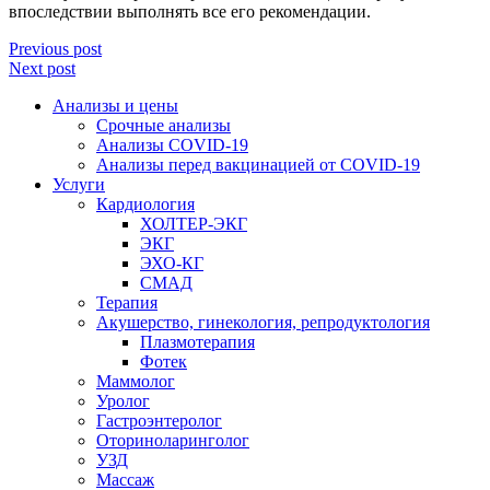
впоследствии выполнять все его рекомендации.
Previous post
Next post
Анализы и цены
Срочные анализы
Анализы COVID-19
Анализы перед вакцинацией от COVID-19
Услуги
Кардиология
ХОЛТЕР-ЭКГ
ЭКГ
ЭХО-КГ
СМАД
Терапия
Акушерство, гинекология, репродуктология
Плазмотерапия
Фотек
Маммолог
Уролог
Гастроэнтеролог
Оториноларинголог
УЗД
Массаж