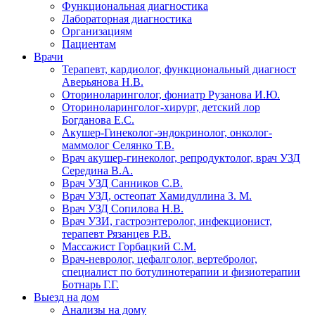
Функциональная диагностика
Лабораторная диагностика
Организациям
Пациентам
Врачи
Терапевт, кардиолог, функциональный диагност
Аверьянова Н.В.
Оториноларинголог, фониатр Рузанова И.Ю.
Оториноларинголог-хирург, детский лор
Богданова Е.С.
Акушер-Гинеколог-эндокринолог, онколог-
маммолог Селянко Т.В.
Врач акушер-гинеколог, репродуктолог, врач УЗД
Середина В.А.
Врач УЗД Санников С.В.
Врач УЗД, остеопат Хамидуллина З. М.
Врач УЗД Сопилова Н.В.
Врач УЗИ, гастроэнтеролог, инфекционист,
терапевт Рязанцев Р.В.
Массажист Горбацкий С.М.
Врач-невролог, цефалголог, вертебролог,
специалист по ботулинотерапии и физиотерапии
Ботнарь Г.Г.
Выезд на дом
Анализы на дому