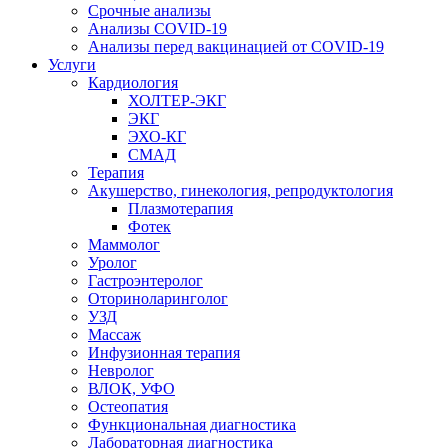
Срочные анализы
Анализы COVID-19
Анализы перед вакцинацией от COVID-19
Услуги
Кардиология
ХОЛТЕР-ЭКГ
ЭКГ
ЭХО-КГ
СМАД
Терапия
Акушерство, гинекология, репродуктология
Плазмотерапия
Фотек
Маммолог
Уролог
Гастроэнтеролог
Оториноларинголог
УЗД
Массаж
Инфузионная терапия
Невролог
ВЛОК, УФО
Остеопатия
Функциональная диагностика
Лабораторная диагностика