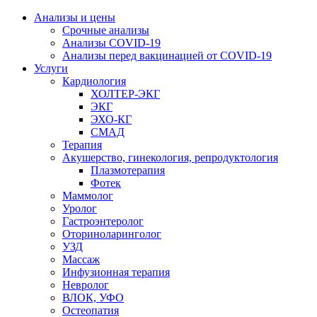
Анализы и цены
Срочные анализы
Анализы COVID-19
Анализы перед вакцинацией от COVID-19
Услуги
Кардиология
ХОЛТЕР-ЭКГ
ЭКГ
ЭХО-КГ
СМАД
Терапия
Акушерство, гинекология, репродуктология
Плазмотерапия
Фотек
Маммолог
Уролог
Гастроэнтеролог
Оториноларинголог
УЗД
Массаж
Инфузионная терапия
Невролог
ВЛОК, УФО
Остеопатия