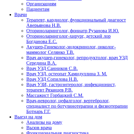
Организациям
Пациентам
Врачи
Терапевт, кардиолог, функциональный диагност
Аверьянова Н.В.
Оториноларинголог, фониатр Рузанова И.Ю.
Оториноларинголог-хирург, детский лор
Богданова Е.С.
Акушер-Гинеколог-эндокринолог, онколог-
маммолог Селянко Т.В.
Врач акушер-гинеколог, репродуктолог, врач УЗД
Середина В.А.
Врач УЗД Санников С.В.
Врач УЗД, остеопат Хамидуллина З. М.
Врач УЗД Сопилова Н.В.
Врач УЗИ, гастроэнтеролог, инфекционист,
терапевт Рязанцев Р.В.
Массажист Горбацкий С.М.
Врач-невролог, цефалголог, вертебролог,
специалист по ботулинотерапии и физиотерапии
Ботнарь Г.Г.
Выезд на дом
Анализы на дому
Вызов врача
Функциональная диагностика