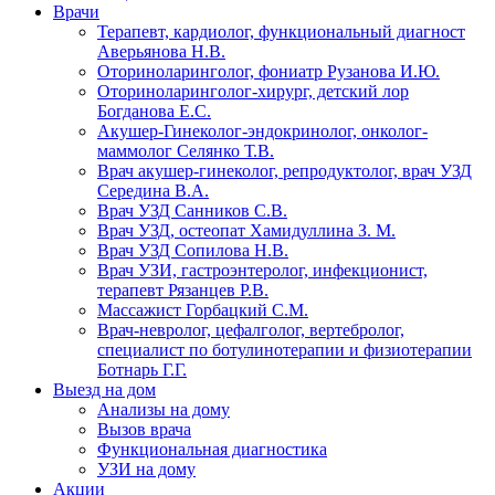
Врачи
Терапевт, кардиолог, функциональный диагност
Аверьянова Н.В.
Оториноларинголог, фониатр Рузанова И.Ю.
Оториноларинголог-хирург, детский лор
Богданова Е.С.
Акушер-Гинеколог-эндокринолог, онколог-
маммолог Селянко Т.В.
Врач акушер-гинеколог, репродуктолог, врач УЗД
Середина В.А.
Врач УЗД Санников С.В.
Врач УЗД, остеопат Хамидуллина З. М.
Врач УЗД Сопилова Н.В.
Врач УЗИ, гастроэнтеролог, инфекционист,
терапевт Рязанцев Р.В.
Массажист Горбацкий С.М.
Врач-невролог, цефалголог, вертебролог,
специалист по ботулинотерапии и физиотерапии
Ботнарь Г.Г.
Выезд на дом
Анализы на дому
Вызов врача
Функциональная диагностика
УЗИ на дому
Акции