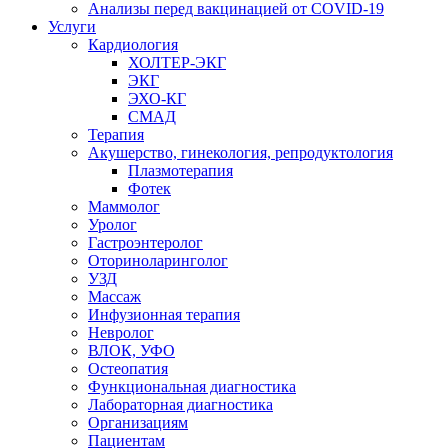
Анализы перед вакцинацией от COVID-19
Услуги
Кардиология
ХОЛТЕР-ЭКГ
ЭКГ
ЭХО-КГ
СМАД
Терапия
Акушерство, гинекология, репродуктология
Плазмотерапия
Фотек
Маммолог
Уролог
Гастроэнтеролог
Оториноларинголог
УЗД
Массаж
Инфузионная терапия
Невролог
ВЛОК, УФО
Остеопатия
Функциональная диагностика
Лабораторная диагностика
Организациям
Пациентам