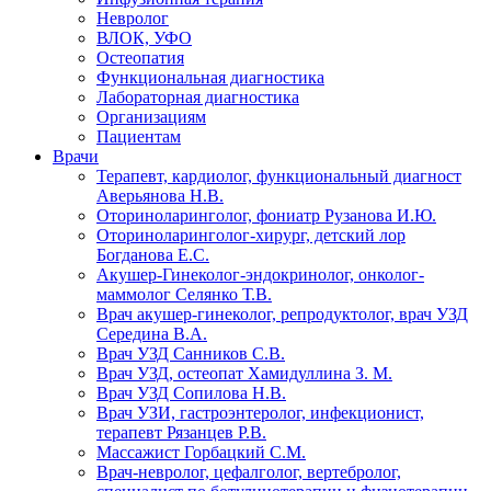
Невролог
ВЛОК, УФО
Остеопатия
Функциональная диагностика
Лабораторная диагностика
Организациям
Пациентам
Врачи
Терапевт, кардиолог, функциональный диагност
Аверьянова Н.В.
Оториноларинголог, фониатр Рузанова И.Ю.
Оториноларинголог-хирург, детский лор
Богданова Е.С.
Акушер-Гинеколог-эндокринолог, онколог-
маммолог Селянко Т.В.
Врач акушер-гинеколог, репродуктолог, врач УЗД
Середина В.А.
Врач УЗД Санников С.В.
Врач УЗД, остеопат Хамидуллина З. М.
Врач УЗД Сопилова Н.В.
Врач УЗИ, гастроэнтеролог, инфекционист,
терапевт Рязанцев Р.В.
Массажист Горбацкий С.М.
Врач-невролог, цефалголог, вертебролог,