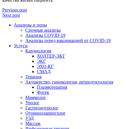
качества жизни пациента.
Previous post
Next post
Анализы и цены
Срочные анализы
Анализы COVID-19
Анализы перед вакцинацией от COVID-19
Услуги
Кардиология
ХОЛТЕР-ЭКГ
ЭКГ
ЭХО-КГ
СМАД
Терапия
Акушерство, гинекология, репродуктология
Плазмотерапия
Фотек
Маммолог
Уролог
Гастроэнтеролог
Оториноларинголог
УЗД
Массаж
Инфузионная терапия