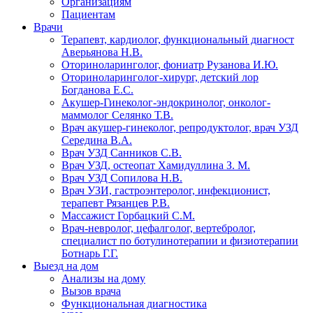
Организациям
Пациентам
Врачи
Терапевт, кардиолог, функциональный диагност
Аверьянова Н.В.
Оториноларинголог, фониатр Рузанова И.Ю.
Оториноларинголог-хирург, детский лор
Богданова Е.С.
Акушер-Гинеколог-эндокринолог, онколог-
маммолог Селянко Т.В.
Врач акушер-гинеколог, репродуктолог, врач УЗД
Середина В.А.
Врач УЗД Санников С.В.
Врач УЗД, остеопат Хамидуллина З. М.
Врач УЗД Сопилова Н.В.
Врач УЗИ, гастроэнтеролог, инфекционист,
терапевт Рязанцев Р.В.
Массажист Горбацкий С.М.
Врач-невролог, цефалголог, вертебролог,
специалист по ботулинотерапии и физиотерапии
Ботнарь Г.Г.
Выезд на дом
Анализы на дому
Вызов врача
Функциональная диагностика