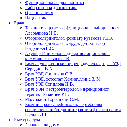
Функциональная диагностика
Лабораторная диагностика
Организациям
Пациентам
Врачи
Терапевт, кардиолог, функциональный диагност
Аверьянова Н.В.
Оториноларинголог, фониатр Рузанова И.Ю.
Оториноларинголог-хирург, детский лор
Богданова Е.С.
Акушер-Гинеколог-эндокринолог, онколог-
маммолог Селянко Т.В.
Врач акушер-гинеколог, репродуктолог, врач УЗД
Середина В.А.
Врач УЗД Санников С.В.
Врач УЗД, остеопат Хамидуллина З. М.
Врач УЗД Сопилова Н.В.
Врач УЗИ, гастроэнтеролог, инфекционист,
терапевт Рязанцев Р.В.
Массажист Горбацкий С.М.
Врач-невролог, цефалголог, вертебролог,
специалист по ботулинотерапии и физиотерапии
Ботнарь Г.Г.
Выезд на дом
Анализы на дому