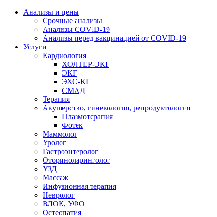
Анализы и цены
Срочные анализы
Анализы COVID-19
Анализы перед вакцинацией от COVID-19
Услуги
Кардиология
ХОЛТЕР-ЭКГ
ЭКГ
ЭХО-КГ
СМАД
Терапия
Акушерство, гинекология, репродуктология
Плазмотерапия
Фотек
Маммолог
Уролог
Гастроэнтеролог
Оториноларинголог
УЗД
Массаж
Инфузионная терапия
Невролог
ВЛОК, УФО
Остеопатия