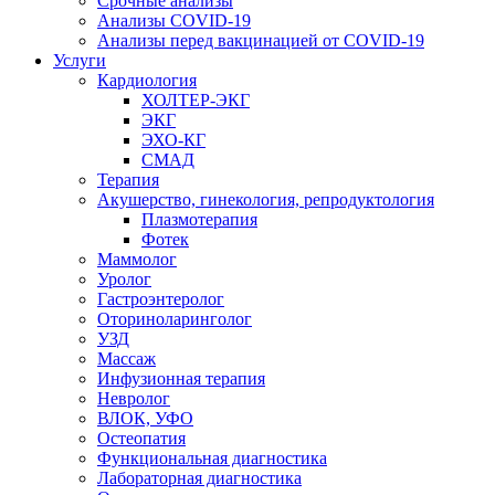
Срочные анализы
Анализы COVID-19
Анализы перед вакцинацией от COVID-19
Услуги
Кардиология
ХОЛТЕР-ЭКГ
ЭКГ
ЭХО-КГ
СМАД
Терапия
Акушерство, гинекология, репродуктология
Плазмотерапия
Фотек
Маммолог
Уролог
Гастроэнтеролог
Оториноларинголог
УЗД
Массаж
Инфузионная терапия
Невролог
ВЛОК, УФО
Остеопатия
Функциональная диагностика
Лабораторная диагностика