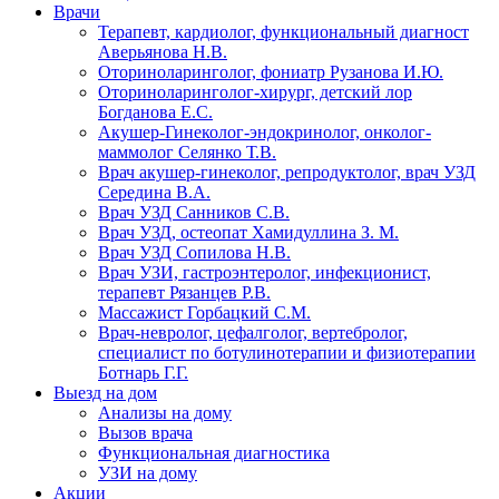
Врачи
Терапевт, кардиолог, функциональный диагност
Аверьянова Н.В.
Оториноларинголог, фониатр Рузанова И.Ю.
Оториноларинголог-хирург, детский лор
Богданова Е.С.
Акушер-Гинеколог-эндокринолог, онколог-
маммолог Селянко Т.В.
Врач акушер-гинеколог, репродуктолог, врач УЗД
Середина В.А.
Врач УЗД Санников С.В.
Врач УЗД, остеопат Хамидуллина З. М.
Врач УЗД Сопилова Н.В.
Врач УЗИ, гастроэнтеролог, инфекционист,
терапевт Рязанцев Р.В.
Массажист Горбацкий С.М.
Врач-невролог, цефалголог, вертебролог,
специалист по ботулинотерапии и физиотерапии
Ботнарь Г.Г.
Выезд на дом
Анализы на дому
Вызов врача
Функциональная диагностика
УЗИ на дому
Акции