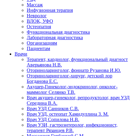
Массаж
Инфузионная терапия
Невролог
ВЛОК, УФО
Остеопатия
Функциональная диагностика
Лабораторная диагностика
Организациям
Пациентам
Врачи
Терапевт, кардиолог, функциональный диагност
Аверьянова Н.В.
Оториноларинголог, фониатр Рузанова И.Ю.
Оториноларинголог-хирург, детский лор
Богданова Е.С.
Акушер-Гинеколог-эндокринолог, онколог-
маммолог Селянко Т.В.
Врач акушер-гинеколог, репродуктолог, врач УЗД
Середина В.А.
Врач УЗД Санников С.В.
Врач УЗД, остеопат Хамидуллина З. М.
Врач УЗД Сопилова Н.В.
Врач УЗИ, гастроэнтеролог, инфекционист,
терапевт Рязанцев Р.В.
Массажист Горбацкий С.М.