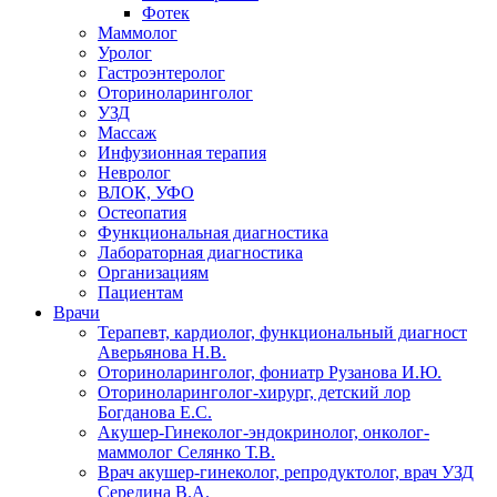
Фотек
Маммолог
Уролог
Гастроэнтеролог
Оториноларинголог
УЗД
Массаж
Инфузионная терапия
Невролог
ВЛОК, УФО
Остеопатия
Функциональная диагностика
Лабораторная диагностика
Организациям
Пациентам
Врачи
Терапевт, кардиолог, функциональный диагност
Аверьянова Н.В.
Оториноларинголог, фониатр Рузанова И.Ю.
Оториноларинголог-хирург, детский лор
Богданова Е.С.
Акушер-Гинеколог-эндокринолог, онколог-
маммолог Селянко Т.В.
Врач акушер-гинеколог, репродуктолог, врач УЗД
Середина В.А.