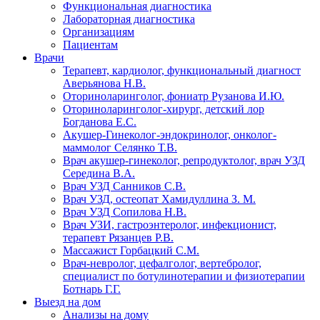
Функциональная диагностика
Лабораторная диагностика
Организациям
Пациентам
Врачи
Терапевт, кардиолог, функциональный диагност
Аверьянова Н.В.
Оториноларинголог, фониатр Рузанова И.Ю.
Оториноларинголог-хирург, детский лор
Богданова Е.С.
Акушер-Гинеколог-эндокринолог, онколог-
маммолог Селянко Т.В.
Врач акушер-гинеколог, репродуктолог, врач УЗД
Середина В.А.
Врач УЗД Санников С.В.
Врач УЗД, остеопат Хамидуллина З. М.
Врач УЗД Сопилова Н.В.
Врач УЗИ, гастроэнтеролог, инфекционист,
терапевт Рязанцев Р.В.
Массажист Горбацкий С.М.
Врач-невролог, цефалголог, вертебролог,
специалист по ботулинотерапии и физиотерапии
Ботнарь Г.Г.
Выезд на дом
Анализы на дому