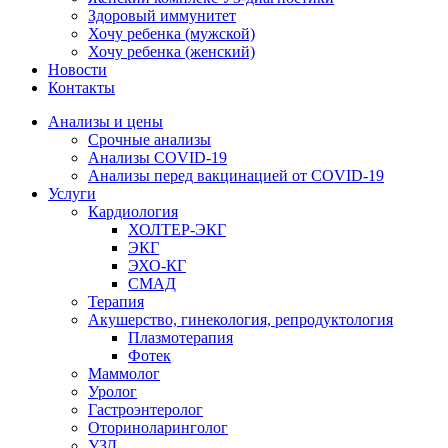
Здоровый иммунитет
Хочу ребенка (мужской)
Хочу ребенка (женский)
Новости
Контакты
Анализы и цены
Срочные анализы
Анализы COVID-19
Анализы перед вакцинацией от COVID-19
Услуги
Кардиология
ХОЛТЕР-ЭКГ
ЭКГ
ЭХО-КГ
СМАД
Терапия
Акушерство, гинекология, репродуктология
Плазмотерапия
Фотек
Маммолог
Уролог
Гастроэнтеролог
Оториноларинголог
УЗД