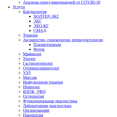
Анализы перед вакцинацией от COVID-19
Услуги
Кардиология
ХОЛТЕР-ЭКГ
ЭКГ
ЭХО-КГ
СМАД
Терапия
Акушерство, гинекология, репродуктология
Плазмотерапия
Фотек
Маммолог
Уролог
Гастроэнтеролог
Оториноларинголог
УЗД
Массаж
Инфузионная терапия
Невролог
ВЛОК, УФО
Остеопатия
Функциональная диагностика
Лабораторная диагностика
Организациям
Пациентам