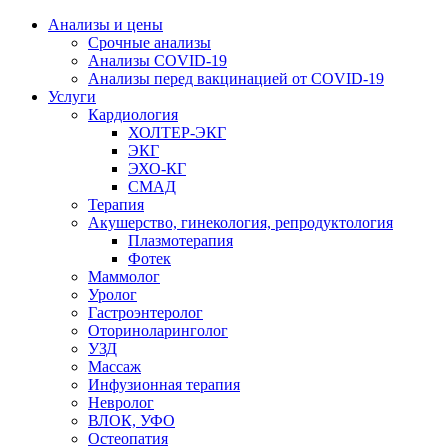
Анализы и цены
Срочные анализы
Анализы COVID-19
Анализы перед вакцинацией от COVID-19
Услуги
Кардиология
ХОЛТЕР-ЭКГ
ЭКГ
ЭХО-КГ
СМАД
Терапия
Акушерство, гинекология, репродуктология
Плазмотерапия
Фотек
Маммолог
Уролог
Гастроэнтеролог
Оториноларинголог
УЗД
Массаж
Инфузионная терапия
Невролог
ВЛОК, УФО
Остеопатия