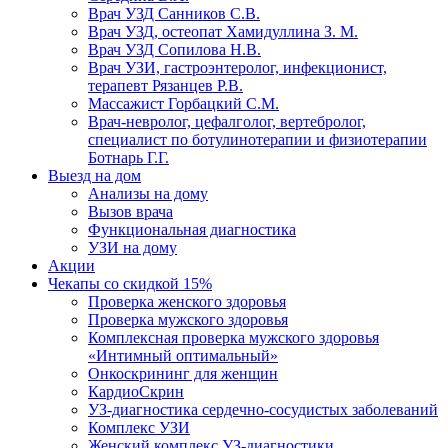
Врач УЗД Санников С.В.
Врач УЗД, остеопат Хамидуллина З. М.
Врач УЗД Сопилова Н.В.
Врач УЗИ, гастроэнтеролог, инфекционист,
терапевт Рязанцев Р.В.
Массажист Горбацкий С.М.
Врач-невролог, цефалголог, вертебролог,
специалист по ботулинотерапии и физиотерапии
Ботнарь Г.Г.
Выезд на дом
Анализы на дому
Вызов врача
Функциональная диагностика
УЗИ на дому
Акции
Чекапы со скидкой 15%
Проверка женского здоровья
Проверка мужского здоровья
Комплексная проверка мужского здоровья
«Интимный оптимальный»
Онкоcкрининг для женщин
КардиоСкрин
УЗ-диагностика сердечно-сосудистых заболеваний
Комплекс УЗИ
Женский комплекс УЗ-диагностики