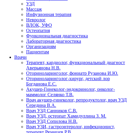
УЗД
Массаж
Инфузионная терапия
Невролог
ВЛОК, УФО
Остеопатия
Функциональная диагностика
Лабораторная диагностика
Организациям
Пациентам
Врачи
Терапевт, кардиолог, функциональный диагност
Аверьянова Н.В.
Оториноларинголог, фониатр Рузанова И.Ю.
Оториноларинголог-хирург, детский лор
Богданова Е.С.
Акушер-Гинеколог-эндокринолог, онколог-
маммолог Селянко Т.В.
Врач акушер-гинеколог, репродуктолог, врач УЗД
Середина В.А.
Врач УЗД Санников С.В.
Врач УЗД, остеопат Хамидуллина З. М.
Врач УЗД Сопилова Н.В.
Врач УЗИ, гастроэнтеролог, инфекционист,
терапевт Рязанцев Р.В.