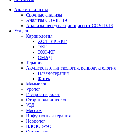
Анализы и цены
Срочные анализы
Анализы COVID-19
Анализы перед вакцинацией от COVID-19
Услуги
Кардиология
ХОЛТЕР-ЭКГ
ЭКГ
ЭХО-КГ
СМАД
Терапия
Акушерство, гинекология, репродуктология
Плазмотерапия
Фотек
Маммолог
Уролог
Гастроэнтеролог
Оториноларинголог
УЗД
Массаж
Инфузионная терапия
Невролог
ВЛОК, УФО
Остеопатия