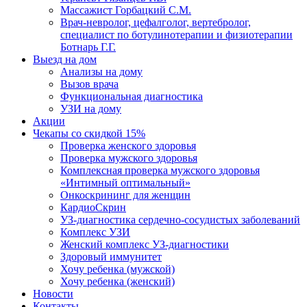
Массажист Горбацкий С.М.
Врач-невролог, цефалголог, вертебролог,
специалист по ботулинотерапии и физиотерапии
Ботнарь Г.Г.
Выезд на дом
Анализы на дому
Вызов врача
Функциональная диагностика
УЗИ на дому
Акции
Чекапы со скидкой 15%
Проверка женского здоровья
Проверка мужского здоровья
Комплексная проверка мужского здоровья
«Интимный оптимальный»
Онкоcкрининг для женщин
КардиоСкрин
УЗ-диагностика сердечно-сосудистых заболеваний
Комплекс УЗИ
Женский комплекс УЗ-диагностики
Здоровый иммунитет
Хочу ребенка (мужской)
Хочу ребенка (женский)
Новости
Контакты