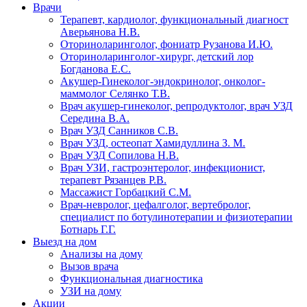
Врачи
Терапевт, кардиолог, функциональный диагност
Аверьянова Н.В.
Оториноларинголог, фониатр Рузанова И.Ю.
Оториноларинголог-хирург, детский лор
Богданова Е.С.
Акушер-Гинеколог-эндокринолог, онколог-
маммолог Селянко Т.В.
Врач акушер-гинеколог, репродуктолог, врач УЗД
Середина В.А.
Врач УЗД Санников С.В.
Врач УЗД, остеопат Хамидуллина З. М.
Врач УЗД Сопилова Н.В.
Врач УЗИ, гастроэнтеролог, инфекционист,
терапевт Рязанцев Р.В.
Массажист Горбацкий С.М.
Врач-невролог, цефалголог, вертебролог,
специалист по ботулинотерапии и физиотерапии
Ботнарь Г.Г.
Выезд на дом
Анализы на дому
Вызов врача
Функциональная диагностика
УЗИ на дому
Акции