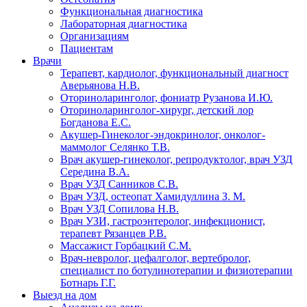
Функциональная диагностика
Лабораторная диагностика
Организациям
Пациентам
Врачи
Терапевт, кардиолог, функциональный диагност
Аверьянова Н.В.
Оториноларинголог, фониатр Рузанова И.Ю.
Оториноларинголог-хирург, детский лор
Богданова Е.С.
Акушер-Гинеколог-эндокринолог, онколог-
маммолог Селянко Т.В.
Врач акушер-гинеколог, репродуктолог, врач УЗД
Середина В.А.
Врач УЗД Санников С.В.
Врач УЗД, остеопат Хамидуллина З. М.
Врач УЗД Сопилова Н.В.
Врач УЗИ, гастроэнтеролог, инфекционист,
терапевт Рязанцев Р.В.
Массажист Горбацкий С.М.
Врач-невролог, цефалголог, вертебролог,
специалист по ботулинотерапии и физиотерапии
Ботнарь Г.Г.
Выезд на дом