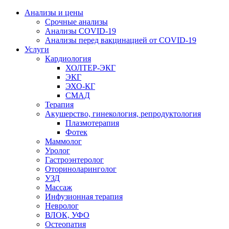
Анализы и цены
Срочные анализы
Анализы COVID-19
Анализы перед вакцинацией от COVID-19
Услуги
Кардиология
ХОЛТЕР-ЭКГ
ЭКГ
ЭХО-КГ
СМАД
Терапия
Акушерство, гинекология, репродуктология
Плазмотерапия
Фотек
Маммолог
Уролог
Гастроэнтеролог
Оториноларинголог
УЗД
Массаж
Инфузионная терапия
Невролог
ВЛОК, УФО
Остеопатия