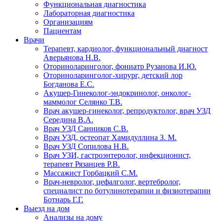
Функциональная диагностика
Лабораторная диагностика
Организациям
Пациентам
Врачи
Терапевт, кардиолог, функциональный диагност
Аверьянова Н.В.
Оториноларинголог, фониатр Рузанова И.Ю.
Оториноларинголог-хирург, детский лор
Богданова Е.С.
Акушер-Гинеколог-эндокринолог, онколог-
маммолог Селянко Т.В.
Врач акушер-гинеколог, репродуктолог, врач УЗД
Середина В.А.
Врач УЗД Санников С.В.
Врач УЗД, остеопат Хамидуллина З. М.
Врач УЗД Сопилова Н.В.
Врач УЗИ, гастроэнтеролог, инфекционист,
терапевт Рязанцев Р.В.
Массажист Горбацкий С.М.
Врач-невролог, цефалголог, вертебролог,
специалист по ботулинотерапии и физиотерапии
Ботнарь Г.Г.
Выезд на дом
Анализы на дому