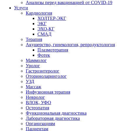
Анализы перед вакцинацией от COVID-19
Услуги
Кардиология
ХОЛТЕР-ЭКГ
ЭКГ
ЭХО-КГ
СМАД
Терапия
Акушерство, гинекология, репродуктология
Плазмотерапия
Фотек
Маммолог
Уролог
Гастроэнтеролог
Оториноларинголог
УЗД
Массаж
Инфузионная терапия
Невролог
ВЛОК, УФО
Остеопатия
Функциональная диагностика
Лабораторная диагностика
Организациям
Пациентам