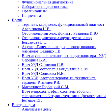
Функциональная диагностика
Лабораторная диагностика
Организациям
Пациентам
Врачи
Терапевт, кардиолог, функциональный диагност
Аверьянова Н.В.
Оториноларинголог, фониатр Рузанова И.Ю.
Оториноларинголог-хирург, детский лор
Богданова Е.С.
Акушер-Гинеколог-эндокринолог, онколог-
маммолог Селянко Т.В.
Врач акушер-гинеколог, репродуктолог, врач УЗД
Середина В.А.
Врач УЗД Санников С.В.
Врач УЗД, остеопат Хамидуллина З. М.
Врач УЗД Сопилова Н.В.
Врач УЗИ, гастроэнтеролог, инфекционист,
терапевт Рязанцев Р.В.
Массажист Горбацкий С.М.
Врач-невролог, цефалголог, вертебролог,
специалист по ботулинотерапии и физиотерапии
Ботнарь Г.Г.
Выезд на дом
Анализы на дому