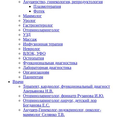
Акушерство, гинекология, репродуктология
Плазмотерапия
Фотек
Маммолог
Уролог
Гастроэнтеролог
Оториноларинголог
УЗД
Массаж
Инфузионная терапия
Невролог
ВЛОК, УФО
Остеопатия
Функциональная диагностика
Лабораторная диагностика
Организациям
Пациентам
Врачи
Терапевт, кардиолог, функциональный диагност
Аверьянова Н.В.
Оториноларинголог, фониатр Рузанова И.Ю.
Оториноларинголог-хирург, детский лор
Богданова Е.С.
Акушер-Гинеколог-эндокринолог, онколог-
маммолог Селянко Т.В.