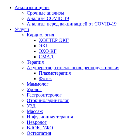
Анализы и цены
Срочные анализы
Анализы COVID-19
Анализы перед вакцинацией от COVID-19
Услуги
Кардиология
ХОЛТЕР-ЭКГ
ЭКГ
ЭХО-КГ
СМАД
Терапия
Акушерство, гинекология, репродуктология
Плазмотерапия
Фотек
Маммолог
Уролог
Гастроэнтеролог
Оториноларинголог
УЗД
Массаж
Инфузионная терапия
Невролог
ВЛОК, УФО
Остеопатия