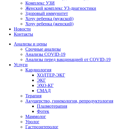
Комплекс УЗИ
Женский комплекс УЗ-диагностики
Здоровый иммунитет
Хочу ребенка (мужской)
Хочу ребенка (женский)
Новости
Контакты
Анализы и цены
Срочные анализы
Анализы COVID-19
Анализы перед вакцинацией от COVID-19
Услуги
Кардиология
ХОЛТЕР-ЭКГ
ЭКГ
ЭХО-КГ
СМАД
Терапия
Акушерство, гинекология, репродуктология
Плазмотерапия
Фотек
Маммолог
Уролог
Гастроэнтеролог