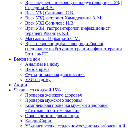
Врач акушер-гинеколог, репродуктолог, врач УЗД
Середина В.А.
Врач УЗД Санников С.В.
Врач УЗД, остеопат Хамидуллина З. М.
Врач УЗД Сопилова Н.В.
Врач УЗИ, гастроэнтеролог, инфекционист,
терапевт Рязанцев Р.В.
Массажист Горбацкий С.М.
Врач-невролог, цефалголог, вертебролог,
специалист по ботулинотерапии и физиотерапии
Ботнарь Г.Г.
Выезд на дом
Анализы на дому
Вызов врача
Функциональная диагностика
УЗИ на дому
Акции
Чекапы со скидкой 15%
Проверка женского здоровья
Проверка мужского здоровья
Комплексная проверка мужского здоровья
«Интимный оптимальный»
Онкоcкрининг для женщин
КардиоСкрин
УЗ-диагностика сердечно-сосудистых заболеваний