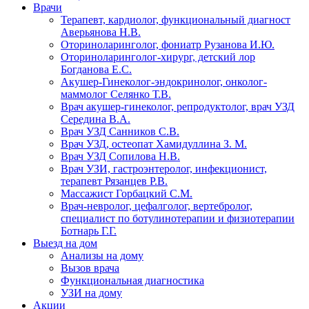
Врачи
Терапевт, кардиолог, функциональный диагност
Аверьянова Н.В.
Оториноларинголог, фониатр Рузанова И.Ю.
Оториноларинголог-хирург, детский лор
Богданова Е.С.
Акушер-Гинеколог-эндокринолог, онколог-
маммолог Селянко Т.В.
Врач акушер-гинеколог, репродуктолог, врач УЗД
Середина В.А.
Врач УЗД Санников С.В.
Врач УЗД, остеопат Хамидуллина З. М.
Врач УЗД Сопилова Н.В.
Врач УЗИ, гастроэнтеролог, инфекционист,
терапевт Рязанцев Р.В.
Массажист Горбацкий С.М.
Врач-невролог, цефалголог, вертебролог,
специалист по ботулинотерапии и физиотерапии
Ботнарь Г.Г.
Выезд на дом
Анализы на дому
Вызов врача
Функциональная диагностика
УЗИ на дому
Акции