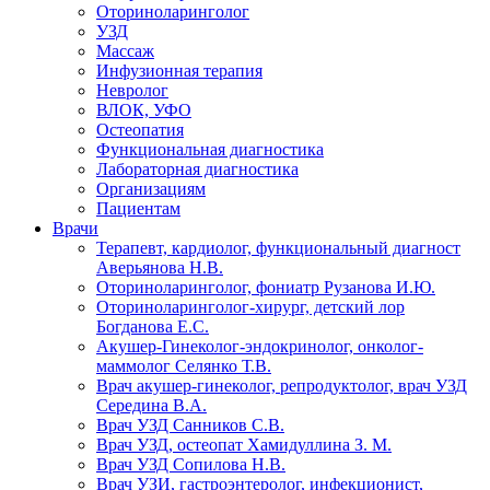
Оториноларинголог
УЗД
Массаж
Инфузионная терапия
Невролог
ВЛОК, УФО
Остеопатия
Функциональная диагностика
Лабораторная диагностика
Организациям
Пациентам
Врачи
Терапевт, кардиолог, функциональный диагност
Аверьянова Н.В.
Оториноларинголог, фониатр Рузанова И.Ю.
Оториноларинголог-хирург, детский лор
Богданова Е.С.
Акушер-Гинеколог-эндокринолог, онколог-
маммолог Селянко Т.В.
Врач акушер-гинеколог, репродуктолог, врач УЗД
Середина В.А.
Врач УЗД Санников С.В.
Врач УЗД, остеопат Хамидуллина З. М.
Врач УЗД Сопилова Н.В.
Врач УЗИ, гастроэнтеролог, инфекционист,