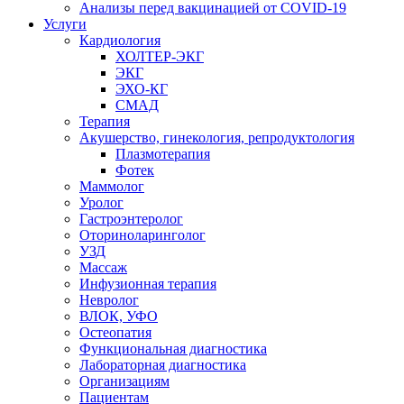
Анализы перед вакцинацией от COVID-19
Услуги
Кардиология
ХОЛТЕР-ЭКГ
ЭКГ
ЭХО-КГ
СМАД
Терапия
Акушерство, гинекология, репродуктология
Плазмотерапия
Фотек
Маммолог
Уролог
Гастроэнтеролог
Оториноларинголог
УЗД
Массаж
Инфузионная терапия
Невролог
ВЛОК, УФО
Остеопатия
Функциональная диагностика
Лабораторная диагностика
Организациям
Пациентам