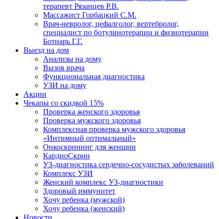
терапевт Рязанцев Р.В.
Массажист Горбацкий С.М.
Врач-невролог, цефалголог, вертебролог,
специалист по ботулинотерапии и физиотерапии
Ботнарь Г.Г.
Выезд на дом
Анализы на дому
Вызов врача
Функциональная диагностика
УЗИ на дому
Акции
Чекапы со скидкой 15%
Проверка женского здоровья
Проверка мужского здоровья
Комплексная проверка мужского здоровья
«Интимный оптимальный»
Онкоcкрининг для женщин
КардиоСкрин
УЗ-диагностика сердечно-сосудистых заболеваний
Комплекс УЗИ
Женский комплекс УЗ-диагностики
Здоровый иммунитет
Хочу ребенка (мужской)
Хочу ребенка (женский)
Новости