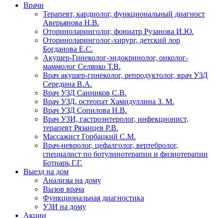
Врачи
Терапевт, кардиолог, функциональный диагност
Аверьянова Н.В.
Оториноларинголог, фониатр Рузанова И.Ю.
Оториноларинголог-хирург, детский лор
Богданова Е.С.
Акушер-Гинеколог-эндокринолог, онколог-
маммолог Селянко Т.В.
Врач акушер-гинеколог, репродуктолог, врач УЗД
Середина В.А.
Врач УЗД Санников С.В.
Врач УЗД, остеопат Хамидуллина З. М.
Врач УЗД Сопилова Н.В.
Врач УЗИ, гастроэнтеролог, инфекционист,
терапевт Рязанцев Р.В.
Массажист Горбацкий С.М.
Врач-невролог, цефалголог, вертебролог,
специалист по ботулинотерапии и физиотерапии
Ботнарь Г.Г.
Выезд на дом
Анализы на дому
Вызов врача
Функциональная диагностика
УЗИ на дому
Акции