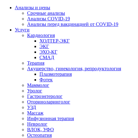
Анализы и цены
Срочные анализы
Анализы COVID-19
Анализы перед вакцинацией от COVID-19
Услуги
Кардиология
ХОЛТЕР-ЭКГ
ЭКГ
ЭХО-КГ
СМАД
Терапия
Акушерство, гинекология, репродуктология
Плазмотерапия
Фотек
Маммолог
Уролог
Гастроэнтеролог
Оториноларинголог
УЗД
Массаж
Инфузионная терапия
Невролог
ВЛОК, УФО
Остеопатия