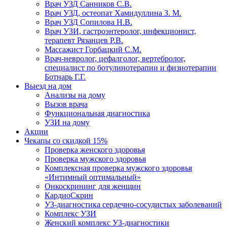
Врач УЗД Санников С.В.
Врач УЗД, остеопат Хамидуллина З. М.
Врач УЗД Сопилова Н.В.
Врач УЗИ, гастроэнтеролог, инфекционист,
терапевт Рязанцев Р.В.
Массажист Горбацкий С.М.
Врач-невролог, цефалголог, вертебролог,
специалист по ботулинотерапии и физиотерапии
Ботнарь Г.Г.
Выезд на дом
Анализы на дому
Вызов врача
Функциональная диагностика
УЗИ на дому
Акции
Чекапы со скидкой 15%
Проверка женского здоровья
Проверка мужского здоровья
Комплексная проверка мужского здоровья
«Интимный оптимальный»
Онкоcкрининг для женщин
КардиоСкрин
УЗ-диагностика сердечно-сосудистых заболеваний
Комплекс УЗИ
Женский комплекс УЗ-диагностики