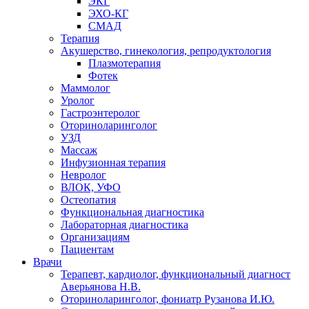
ЭКГ
ЭХО-КГ
СМАД
Терапия
Акушерство, гинекология, репродуктология
Плазмотерапия
Фотек
Маммолог
Уролог
Гастроэнтеролог
Оториноларинголог
УЗД
Массаж
Инфузионная терапия
Невролог
ВЛОК, УФО
Остеопатия
Функциональная диагностика
Лабораторная диагностика
Организациям
Пациентам
Врачи
Терапевт, кардиолог, функциональный диагност
Аверьянова Н.В.
Оториноларинголог, фониатр Рузанова И.Ю.