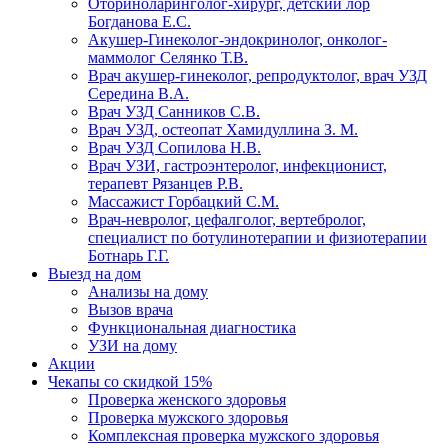
Оториноларинголог-хирург, детский лор
Богданова Е.С.
Акушер-Гинеколог-эндокринолог, онколог-
маммолог Селянко Т.В.
Врач акушер-гинеколог, репродуктолог, врач УЗД
Середина В.А.
Врач УЗД Санников С.В.
Врач УЗД, остеопат Хамидуллина З. М.
Врач УЗД Сопилова Н.В.
Врач УЗИ, гастроэнтеролог, инфекционист,
терапевт Рязанцев Р.В.
Массажист Горбацкий С.М.
Врач-невролог, цефалголог, вертебролог,
специалист по ботулинотерапии и физиотерапии
Ботнарь Г.Г.
Выезд на дом
Анализы на дому
Вызов врача
Функциональная диагностика
УЗИ на дому
Акции
Чекапы со скидкой 15%
Проверка женского здоровья
Проверка мужского здоровья
Комплексная проверка мужского здоровья