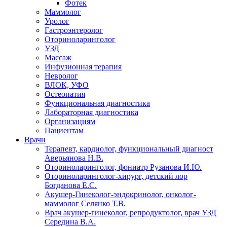
Фотек
Маммолог
Уролог
Гастроэнтеролог
Оториноларинголог
УЗД
Массаж
Инфузионная терапия
Невролог
ВЛОК, УФО
Остеопатия
Функциональная диагностика
Лабораторная диагностика
Организациям
Пациентам
Врачи
Терапевт, кардиолог, функциональный диагност
Аверьянова Н.В.
Оториноларинголог, фониатр Рузанова И.Ю.
Оториноларинголог-хирург, детский лор
Богданова Е.С.
Акушер-Гинеколог-эндокринолог, онколог-
маммолог Селянко Т.В.
Врач акушер-гинеколог, репродуктолог, врач УЗД
Середина В.А.