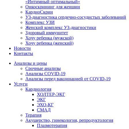
«Интимный оптимальный»
Онкоcкрининг для женщин
КардиоСкрин
УЗ-диагностика сердечно-сосудистых заболеваний
Комплекс УЗИ
Женский комплекс УЗ-диагностики
Здоровый иммунитет
Хочу ребенка (мужской)
Хочу ребенка (женский)
Новости
Контакты
Анализы и цены
Срочные анализы
Анализы COVID-19
Анализы перед вакцинацией от COVID-19
Услуги
Кардиология
ХОЛТЕР-ЭКГ
ЭКГ
ЭХО-КГ
СМАД
Терапия
Акушерство, гинекология, репродуктология
Плазмотерапия