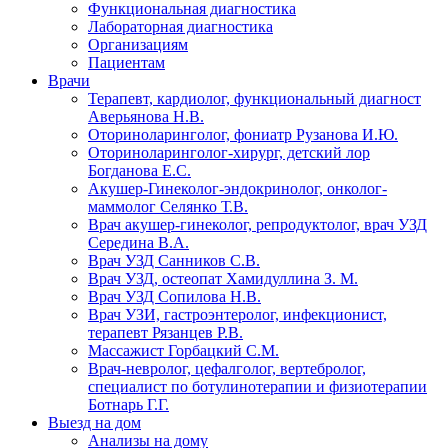
Функциональная диагностика
Лабораторная диагностика
Организациям
Пациентам
Врачи
Терапевт, кардиолог, функциональный диагност
Аверьянова Н.В.
Оториноларинголог, фониатр Рузанова И.Ю.
Оториноларинголог-хирург, детский лор
Богданова Е.С.
Акушер-Гинеколог-эндокринолог, онколог-
маммолог Селянко Т.В.
Врач акушер-гинеколог, репродуктолог, врач УЗД
Середина В.А.
Врач УЗД Санников С.В.
Врач УЗД, остеопат Хамидуллина З. М.
Врач УЗД Сопилова Н.В.
Врач УЗИ, гастроэнтеролог, инфекционист,
терапевт Рязанцев Р.В.
Массажист Горбацкий С.М.
Врач-невролог, цефалголог, вертебролог,
специалист по ботулинотерапии и физиотерапии
Ботнарь Г.Г.
Выезд на дом
Анализы на дому