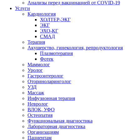
Анализы перед вакцинацией от COVID-19
Услуги
Кардиология
ХОЛТЕР-ЭКГ
ЭКГ
ЭХО-КГ
СМАД
Терапия
Акушерство, гинекология, репродуктология
Плазмотерапия
Фотек
Маммолог
Уролог
Гастроэнтеролог
Оториноларинголог
УЗД
Массаж
Инфузионная терапия
Невролог
ВЛОК, УФО
Остеопатия
Функциональная диагностика
Лабораторная диагностика
Организациям
Пациентам