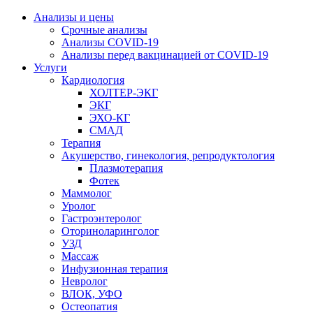
Анализы и цены
Срочные анализы
Анализы COVID-19
Анализы перед вакцинацией от COVID-19
Услуги
Кардиология
ХОЛТЕР-ЭКГ
ЭКГ
ЭХО-КГ
СМАД
Терапия
Акушерство, гинекология, репродуктология
Плазмотерапия
Фотек
Маммолог
Уролог
Гастроэнтеролог
Оториноларинголог
УЗД
Массаж
Инфузионная терапия
Невролог
ВЛОК, УФО
Остеопатия