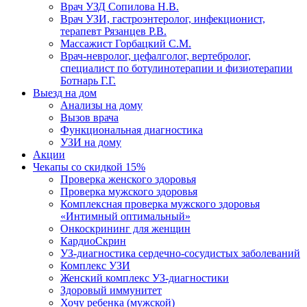
Врач УЗД Сопилова Н.В.
Врач УЗИ, гастроэнтеролог, инфекционист,
терапевт Рязанцев Р.В.
Массажист Горбацкий С.М.
Врач-невролог, цефалголог, вертебролог,
специалист по ботулинотерапии и физиотерапии
Ботнарь Г.Г.
Выезд на дом
Анализы на дому
Вызов врача
Функциональная диагностика
УЗИ на дому
Акции
Чекапы со скидкой 15%
Проверка женского здоровья
Проверка мужского здоровья
Комплексная проверка мужского здоровья
«Интимный оптимальный»
Онкоcкрининг для женщин
КардиоСкрин
УЗ-диагностика сердечно-сосудистых заболеваний
Комплекс УЗИ
Женский комплекс УЗ-диагностики
Здоровый иммунитет
Хочу ребенка (мужской)