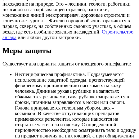
нахождение на природе. Это – лесники, геологи, работники
нефтяной и газодобывающей отраслей, охотники,
монтажники линий электропередач, дорожные строители и
конечно же туристы. Жители городов обычно заражаются в
парках, скверах, на собственных садовых участках, в общем
везде, где есть изобилие зеленых насаждений.
Строительство
ангара
или любой другой застройки.
Меры защиты
Существует два варианта защиты от клещевого энцефалита:
Неспецифическая профилактика. Подразумевается
использование защитной одежды, препятствующей
физическому проникновению насекомых на кожу
человека. Длинные рукава рубашки на запястьях
обжимаются резинками, сама рубашка заправляется в
брюки, штанины заправляются в носки или сапоги.
Голова прикрывается головным убором, шея –
косынкой. В качестве отпугивающих препаратов
применяются репелленты, которые наносятся на
открытые части тела и одежду. С определенной
периодичностью необходимо осматривать тело и одежду
на предмет наличия на них клещей, а при обнаружении