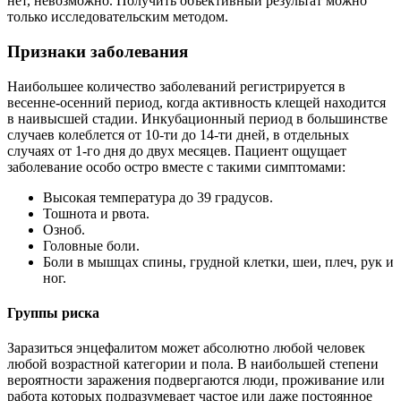
нет, невозможно. Получить объективный результат можно
только исследовательским методом.
Признаки заболевания
Наибольшее количество заболеваний регистрируется в
весенне-осенний период, когда активность клещей находится
в наивысшей стадии. Инкубационный период в большинстве
случаев колеблется от 10-ти до 14-ти дней, в отдельных
случаях от 1-го дня до двух месяцев. Пациент ощущает
заболевание особо остро вместе с такими симптомами:
Высокая температура до 39 градусов.
Тошнота и рвота.
Озноб.
Головные боли.
Боли в мышцах спины, грудной клетки, шеи, плеч, рук и
ног.
Группы риска
Заразиться энцефалитом может абсолютно любой человек
любой возрастной категории и пола. В наибольшей степени
вероятности заражения подвергаются люди, проживание или
работа которых подразумевает частое или даже постоянное