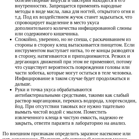
болезнетворные вирусы и бактерии находятся в его
внутренностях. Запрещается применять народные
методы в виде масла, лака для ногтей, открытого огня и
т.д. Под их воздействием жучок станет задыхаться, что
спровоцирует выделение в место укуса
дополнительного количества инфицированной слюны
или содержимого кишечника.
Спокойно, уверенно, но не спеша, с раскачиванием из
стороны в сторону клещ вытаскивается пинцетом. Если
инструментом выступает нитка, то ее концы разводятся
в сторону, натягиваются и приподнимаются. Резких и
дергающих движений при этом не применяют, потому
что существует вероятность повреждения головы или
части хоботка, которые могут остаться в теле человека.
Инфицирование в таком случае будет продолжаться и
дальше.
Руки и точка укуса обрабатываются
антибактериальными средствами, такими как слабый
раствор марганцовки, перекись водорода, хлоргексидин,
йод. При отсутствии таковых все нужно тщательно
вымыть чистой водой с мылом. Поместить
извлеченного клеща в чистую емкость, надежно ее
закрыть, отвезти паразита в лабораторию на анализ.
По внешним признакам определить заразное насекомое или