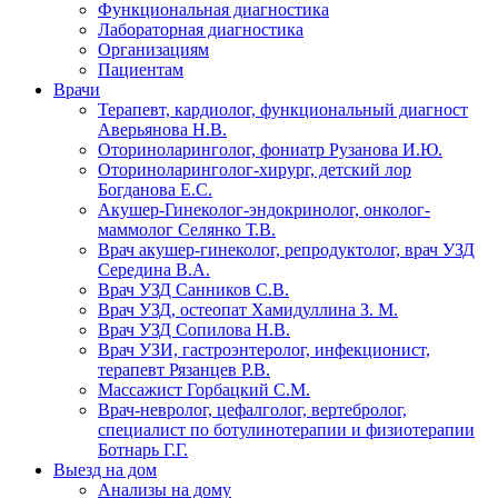
Функциональная диагностика
Лабораторная диагностика
Организациям
Пациентам
Врачи
Терапевт, кардиолог, функциональный диагност
Аверьянова Н.В.
Оториноларинголог, фониатр Рузанова И.Ю.
Оториноларинголог-хирург, детский лор
Богданова Е.С.
Акушер-Гинеколог-эндокринолог, онколог-
маммолог Селянко Т.В.
Врач акушер-гинеколог, репродуктолог, врач УЗД
Середина В.А.
Врач УЗД Санников С.В.
Врач УЗД, остеопат Хамидуллина З. М.
Врач УЗД Сопилова Н.В.
Врач УЗИ, гастроэнтеролог, инфекционист,
терапевт Рязанцев Р.В.
Массажист Горбацкий С.М.
Врач-невролог, цефалголог, вертебролог,
специалист по ботулинотерапии и физиотерапии
Ботнарь Г.Г.
Выезд на дом
Анализы на дому