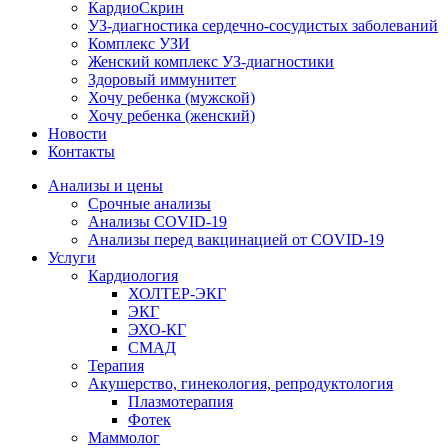
КардиоСкрин
УЗ-диагностика сердечно-сосудистых заболеваний
Комплекс УЗИ
Женский комплекс УЗ-диагностики
Здоровый иммунитет
Хочу ребенка (мужской)
Хочу ребенка (женский)
Новости
Контакты
Анализы и цены
Срочные анализы
Анализы COVID-19
Анализы перед вакцинацией от COVID-19
Услуги
Кардиология
ХОЛТЕР-ЭКГ
ЭКГ
ЭХО-КГ
СМАД
Терапия
Акушерство, гинекология, репродуктология
Плазмотерапия
Фотек
Маммолог