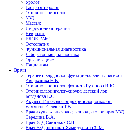
Уролог
Гастроэнтеролог
Оториноларинголог
УЗД
Массаж
Инфузионная терапия
Невролог
ВЛОК, УФО
Остеопатия
Функциональная диагностика
Лабораторная диагностика
Организациям
Пациентам
Врачи
Терапевт, кардиолог, функциональный диагност
Аверьянова Н.В.
Оториноларинголог, фониатр Рузанова И.Ю.
Оториноларинголог-хирург, детский лор
Богданова Е.С.
Акушер-Гинеколог-эндокринолог, онколог-
маммолог Селянко Т.В.
Врач акушер-гинеколог, репродуктолог, врач УЗД
Середина В.А.
Врач УЗД Санников С.В.
Врач УЗД, остеопат Хамидуллина З. М.