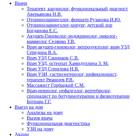
Врачи
Терапевт, кардиолог, функциональный диагност
Аверьянова Н.В.
Оториноларинголог, фониатр Рузанова И.Ю.
Оториноларинголог-хирург, детский лор
Богданова Е.С.
Акушер-Гинеколог-эндокринолог, онколог-
маммолог Селянко Т.В.
Врач акушер-гинеколог, репродуктолог, врач УЗД
Середина В.А.
Врач УЗД Санников С.В.
Врач УЗД, остеопат Хамидуллина З. М.
Врач УЗД Сопилова Н.В.
Врач УЗИ, гастроэнтеролог, инфекционист,
терапевт Рязанцев Р.В.
Массажист Горбацкий С.М.
Врач-невролог, цефалголог, вертебролог,
специалист по ботулинотерапии и физиотерапии
Ботнарь Г.Г.
Выезд на дом
Анализы на дому
Вызов врача
Функциональная диагностика
УЗИ на дому
Акции