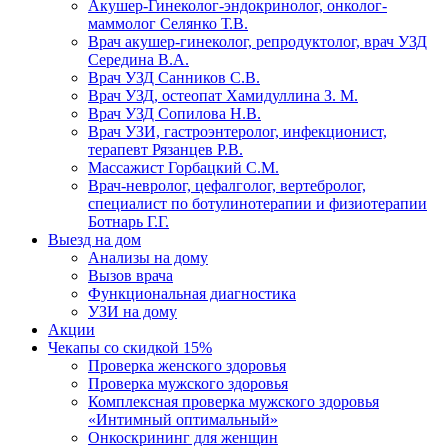
Акушер-Гинеколог-эндокринолог, онколог-
маммолог Селянко Т.В.
Врач акушер-гинеколог, репродуктолог, врач УЗД
Середина В.А.
Врач УЗД Санников С.В.
Врач УЗД, остеопат Хамидуллина З. М.
Врач УЗД Сопилова Н.В.
Врач УЗИ, гастроэнтеролог, инфекционист,
терапевт Рязанцев Р.В.
Массажист Горбацкий С.М.
Врач-невролог, цефалголог, вертебролог,
специалист по ботулинотерапии и физиотерапии
Ботнарь Г.Г.
Выезд на дом
Анализы на дому
Вызов врача
Функциональная диагностика
УЗИ на дому
Акции
Чекапы со скидкой 15%
Проверка женского здоровья
Проверка мужского здоровья
Комплексная проверка мужского здоровья
«Интимный оптимальный»
Онкоcкрининг для женщин