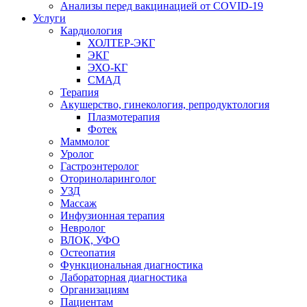
Анализы перед вакцинацией от COVID-19
Услуги
Кардиология
ХОЛТЕР-ЭКГ
ЭКГ
ЭХО-КГ
СМАД
Терапия
Акушерство, гинекология, репродуктология
Плазмотерапия
Фотек
Маммолог
Уролог
Гастроэнтеролог
Оториноларинголог
УЗД
Массаж
Инфузионная терапия
Невролог
ВЛОК, УФО
Остеопатия
Функциональная диагностика
Лабораторная диагностика
Организациям
Пациентам