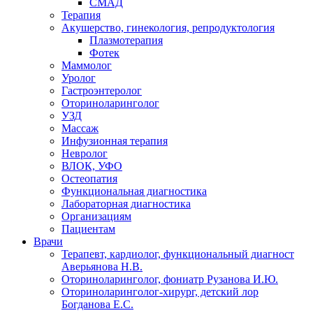
СМАД
Терапия
Акушерство, гинекология, репродуктология
Плазмотерапия
Фотек
Маммолог
Уролог
Гастроэнтеролог
Оториноларинголог
УЗД
Массаж
Инфузионная терапия
Невролог
ВЛОК, УФО
Остеопатия
Функциональная диагностика
Лабораторная диагностика
Организациям
Пациентам
Врачи
Терапевт, кардиолог, функциональный диагност
Аверьянова Н.В.
Оториноларинголог, фониатр Рузанова И.Ю.
Оториноларинголог-хирург, детский лор
Богданова Е.С.