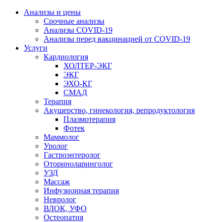
Анализы и цены
Срочные анализы
Анализы COVID-19
Анализы перед вакцинацией от COVID-19
Услуги
Кардиология
ХОЛТЕР-ЭКГ
ЭКГ
ЭХО-КГ
СМАД
Терапия
Акушерство, гинекология, репродуктология
Плазмотерапия
Фотек
Маммолог
Уролог
Гастроэнтеролог
Оториноларинголог
УЗД
Массаж
Инфузионная терапия
Невролог
ВЛОК, УФО
Остеопатия