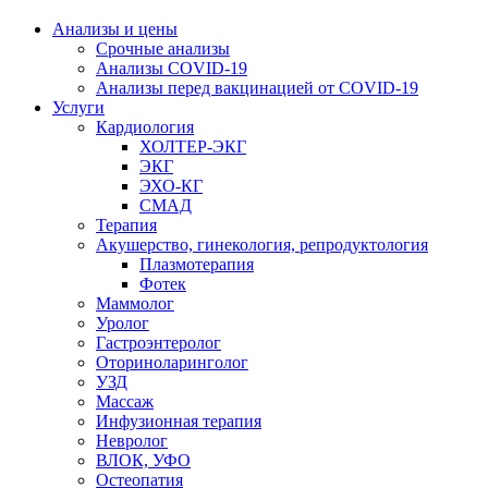
Анализы и цены
Срочные анализы
Анализы COVID-19
Анализы перед вакцинацией от COVID-19
Услуги
Кардиология
ХОЛТЕР-ЭКГ
ЭКГ
ЭХО-КГ
СМАД
Терапия
Акушерство, гинекология, репродуктология
Плазмотерапия
Фотек
Маммолог
Уролог
Гастроэнтеролог
Оториноларинголог
УЗД
Массаж
Инфузионная терапия
Невролог
ВЛОК, УФО
Остеопатия