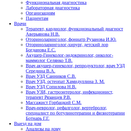
Функциональная диагностика
Лабораторная диагностика
Организациям
Пациентам
Врачи
Терапевт, кардиолог, функциональный диагност
Аверьянова Н.В.
Оториноларинголог, фониатр Рузанова И.Ю.
Оториноларинголог-хирург, детский лор
Богданова Е.С.
Акушер-Гинеколог-эндокринолог, онколог-
маммолог Селянко Т.В.
Врач акушер-гинеколог, репродуктолог, врач УЗД
Середина В.А.
Врач УЗД Санников С.В.
Врач УЗД, остеопат Хамидуллина З. М.
Врач УЗД Сопилова Н.В.
Врач УЗИ, гастроэнтеролог, инфекционист,
терапевт Рязанцев Р.В.
Массажист Горбацкий С.М.
Врач-невролог, цефалголог, вертебролог,
специалист по ботулинотерапии и физиотерапии
Ботнарь Г.Г.
Выезд на дом
Анализы на дому