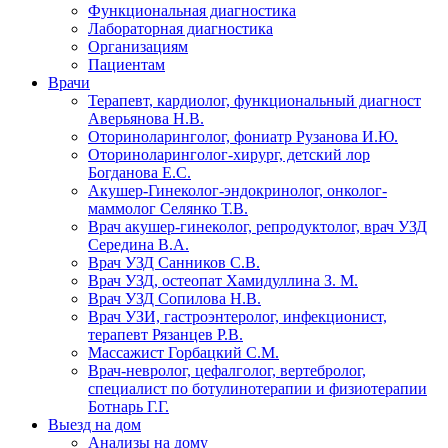
Функциональная диагностика
Лабораторная диагностика
Организациям
Пациентам
Врачи
Терапевт, кардиолог, функциональный диагност
Аверьянова Н.В.
Оториноларинголог, фониатр Рузанова И.Ю.
Оториноларинголог-хирург, детский лор
Богданова Е.С.
Акушер-Гинеколог-эндокринолог, онколог-
маммолог Селянко Т.В.
Врач акушер-гинеколог, репродуктолог, врач УЗД
Середина В.А.
Врач УЗД Санников С.В.
Врач УЗД, остеопат Хамидуллина З. М.
Врач УЗД Сопилова Н.В.
Врач УЗИ, гастроэнтеролог, инфекционист,
терапевт Рязанцев Р.В.
Массажист Горбацкий С.М.
Врач-невролог, цефалголог, вертебролог,
специалист по ботулинотерапии и физиотерапии
Ботнарь Г.Г.
Выезд на дом
Анализы на дому