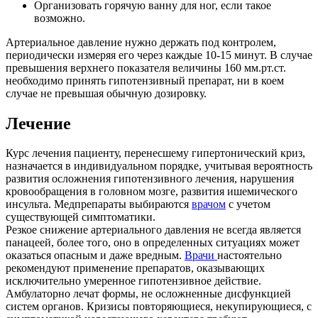
Организовать горячую ванну для ног, если такое
возможно.
Артериальное давление нужно держать под контролем,
периодически измеряя его через
каждые 10-15 минут. В случае
превышения верхнего показателя величины 160 мм.рт.ст.
необходимо принять гипотензивный препарат, ни в коем
случае не превышая обычную
дозировку.
Лечение
Курс лечения пациенту, перенесшему гипертонический криз,
назначается в
индивидуальном порядке, учитывая вероятность
развития осложнения гипотензивного
лечения, нарушения
кровообращения в головном мозге, развития ишемического
инсульта. Медпрепараты выбираются
врачом
с учетом
существующей симптоматики.
Резкое снижение артериального давления не всегда является
панацеей, более того, оно
в определенных ситуациях может
оказаться опасным и даже вредным.
Врачи
настоятельно
рекомендуют применение препаратов, оказывающих
исключительно
умеренное гипотензивное действие.
Амбулаторно лечат формы, не осложненные дисфункцией
систем органов. Кризисы
повторяющиеся, некупирующиеся, с