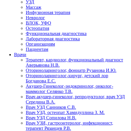
УЗД
Массаж
Инфузионная терапия
Невролог
ВЛОК, УФО
Остеопатия
Функциональная диагностика
Лабораторная диагностика
Организациям
Пациентам
Врачи
Терапевт, кардиолог, функциональный диагност
Аверьянова Н.В.
Оториноларинголог, фониатр Рузанова И.Ю.
Оториноларинголог-хирург, детский лор
Богданова Е.С.
Акушер-Гинеколог-эндокринолог, онколог-
маммолог Селянко Т.В.
Врач акушер-гинеколог, репродуктолог, врач УЗД
Середина В.А.
Врач УЗД Санников С.В.
Врач УЗД, остеопат Хамидуллина З. М.
Врач УЗД Сопилова Н.В.
Врач УЗИ, гастроэнтеролог, инфекционист,
терапевт Рязанцев Р.В.