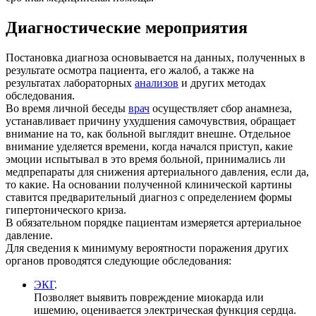
Диагностические мероприятия
Постановка диагноза основывается на данных, полученных в
результате осмотра
пациента, его жалоб, а также на
результатах лабораторных
анализов
и других методах
обследования.
Во время личной беседы
врач
осуществляет сбор анамнеза,
устанавливает причину
ухудшения самочувствия, обращает
внимание на то, как больной выглядит внешне.
Отдельное
внимание уделяется времени, когда начался приступ, какие
эмоции
испытывал в это время больной, принимались ли
медпрепараты для снижения
артериального давления, если да,
то какие. На основании полученной клинической
картины
ставится предварительный диагноз с определением формы
гипертонического
криза.
В обязательном порядке пациентам измеряется артериальное
давление.
Для сведения к минимуму вероятности поражения других
органов проводятся следующие
обследования:
ЭКГ
.
Позволяет выявить повреждение миокарда или
ишемию, оценивается
электрическая функция сердца.