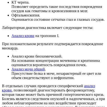
КТ черепа.
Позволяет определить такие последствия повреждения
сосудов как гематомы и
кровоизлияния в мозг.
Офтальмоскопия.
Оценивается состояние сетчатки глаз и глазных сосудов.
Лабораторная диагностика включает следующие тесты:
Анализ крови
на тропонин
I
.
При положительном результате подтверждается повреждение
миокарда.
Анализ крови биохимический.
На основании концентрации мочевины и креатинина
оценивается вероятность
повреждения почек.
Анализ мочи общий
.
Присутствие белка в моче, нехарактерный ее цвет или
объем свидетельствуют о
нефропатии.
В отдельных случаях проводится специфический
анализ
крови
, позволяющий
диагностировать феохромоцитому,
которая также может быть причиной гипертонического
криза.
Болезнь является следствием опухолей в надпочечниках, а при
любом
неблагоприятном на них воздействии происходит