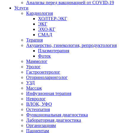
Анализы перед вакцинацией от COVID-19
Услуги
Кардиология
ХОЛТЕР-ЭКГ
ЭКГ
ЭХО-КГ
СМАД
Терапия
Акушерство, гинекология, репродуктология
Плазмотерапия
Фотек
Маммолог
Уролог
Гастроэнтеролог
Оториноларинголог
УЗД
Массаж
Инфузионная терапия
Невролог
ВЛОК, УФО
Остеопатия
Функциональная диагностика
Лабораторная диагностика
Организациям
Пациентам