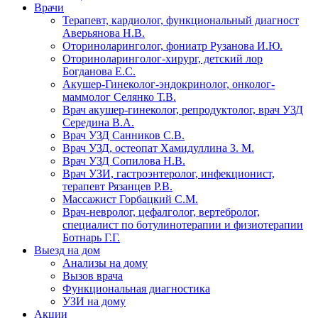
Врачи
Терапевт, кардиолог, функциональный диагност
Аверьянова Н.В.
Оториноларинголог, фониатр Рузанова И.Ю.
Оториноларинголог-хирург, детский лор
Богданова Е.С.
Акушер-Гинеколог-эндокринолог, онколог-
маммолог Селянко Т.В.
Врач акушер-гинеколог, репродуктолог, врач УЗД
Середина В.А.
Врач УЗД Санников С.В.
Врач УЗД, остеопат Хамидуллина З. М.
Врач УЗД Сопилова Н.В.
Врач УЗИ, гастроэнтеролог, инфекционист,
терапевт Рязанцев Р.В.
Массажист Горбацкий С.М.
Врач-невролог, цефалголог, вертебролог,
специалист по ботулинотерапии и физиотерапии
Ботнарь Г.Г.
Выезд на дом
Анализы на дому
Вызов врача
Функциональная диагностика
УЗИ на дому
Акции