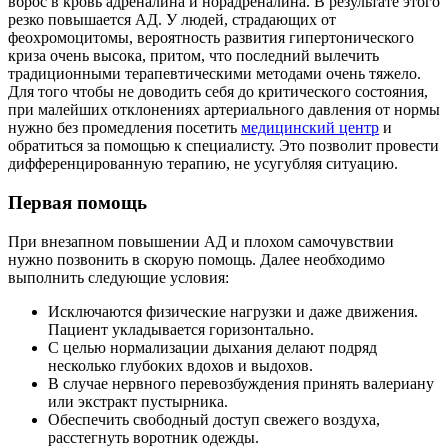
вброс в кровь адреналина и
норадреналина. В результате этого
резко повышается АД. У людей, страдающих от
феохромоцитомы, вероятность развития гипертонического
криза очень высока, притом,
что последний вылечить
традиционными терапевтическими методами очень тяжело.
Для того чтобы не доводить себя до критического состояния,
при малейших отклонениях
артериального давления от нормы
нужно без промедления посетить
медицинский центр
и
обратиться за помощью к специалисту. Это позволит провести
дифференцированную
терапию, не усугубляя ситуацию.
Первая помощь
При внезапном повышении АД и плохом самочувствии
нужно позвонить в скорую помощь.
Далее необходимо
выполнить следующие условия:
Исключаются физические нагрузки и даже движения.
Пациент укладывается
горизонтально.
С целью нормализации дыхания делают подряд
несколько глубоких вдохов и
выдохов.
В случае нервного перевозбуждения принять валериану
или экстракт пустырника.
Обеспечить свободный доступ свежего воздуха,
расстегнуть воротник одежды.