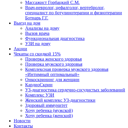
Массажист Горбацкий С.М.
Врач-невролог, цефалголог, вертебролог,
специалист по ботулинотерапии и физиотерапии
Ботнарь Г.Г.
Выезд на дом
Анализы на дому
Вызов врача
Функциональная диагностика
УЗИ на дому
Акции
Чекапы со скидкой 15%
Проверка женского здоровья
Проверка мужского здоровья
Комплексная проверка мужского здоровья
«Интимный оптимальный»
Онкоcкрининг для женщин
КардиоСкрин
УЗ-диагностика сердечно-сосудистых заболеваний
Комплекс УЗИ
Женский комплекс УЗ-диагностики
Здоровый иммунитет
Хочу ребенка (мужской)
Хочу ребенка (женский)
Новости
Контакты