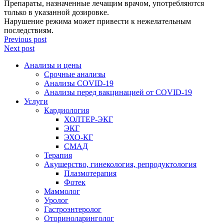
Препараты, назначенные лечащим врачом, употребляются
только в указанной дозировке.
Нарушение режима может привести к нежелательным
последствиям.
Previous post
Next post
Анализы и цены
Срочные анализы
Анализы COVID-19
Анализы перед вакцинацией от COVID-19
Услуги
Кардиология
ХОЛТЕР-ЭКГ
ЭКГ
ЭХО-КГ
СМАД
Терапия
Акушерство, гинекология, репродуктология
Плазмотерапия
Фотек
Маммолог
Уролог
Гастроэнтеролог
Оториноларинголог