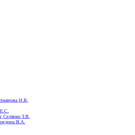
ерьянова Н.В.
Е.С.
 Селянко Т.В.
ередина В.А.