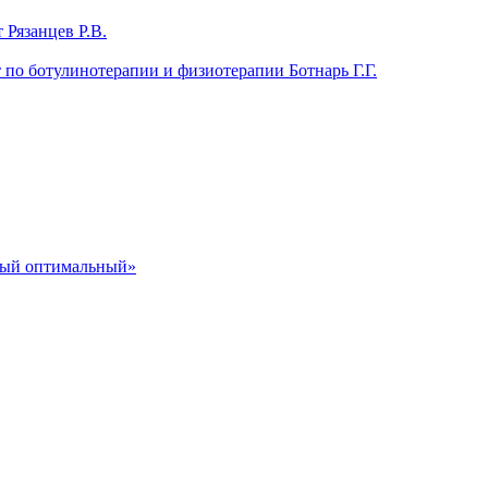
 Рязанцев Р.В.
т по ботулинотерапии и физиотерапии Ботнарь Г.Г.
ный оптимальный»