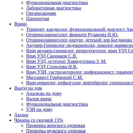
Функциональная диагностика
Лабораторная диагностика
Организациям
Пациентам
Врачи
Терапевт, кардиолог, функциональный диагност Ав
Оториноларинголог, фониатр Рузанова И.Ю.
Оториноларинголог-хирург, детский лор Богданова 
Акушер-Гинеколог-эндокринолог, онколог-маммолог
Врач акушер-гинеколог, репродуктолог, врач УЗД С
Врач УЗД Санников С.В.
Врач УЗД, остеопат Хамидуллина З. М.
Врач УЗД Сопилова Н.В.
Врач УЗИ, гастроэнтеролог, инфекционист, терапевт
Массажист Горбацкий С.М.
Врач-невролог, цефалголог, вертебролог, специалис
Выезд на дом
Анализы на дому
Вызов врача
Функциональная диагностика
УЗИ на дому
Акции
Чекапы со скидкой 15%
Проверка женского здоровья
Проверка мужского здоровья