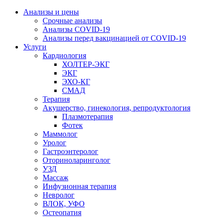
Анализы и цены
Срочные анализы
Анализы COVID-19
Анализы перед вакцинацией от COVID-19
Услуги
Кардиология
ХОЛТЕР-ЭКГ
ЭКГ
ЭХО-КГ
СМАД
Терапия
Акушерство, гинекология, репродуктология
Плазмотерапия
Фотек
Маммолог
Уролог
Гастроэнтеролог
Оториноларинголог
УЗД
Массаж
Инфузионная терапия
Невролог
ВЛОК, УФО
Остеопатия