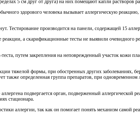
ределах 5 см друг от друга) на них помещают капли растворов р
обычного здорового человека вызывает аллергическую реакцию,
ут. Тестирование производится на панели, содержащей 15 аллер
е реакции, а скарификационные тесты не выявили очевидного ре
теста, путем закрепления на неповрежденный участок кожи пла
еакции тяжелой формы, при обостренных других заболеваниях, 
ует также определенная группа препаратов, при одновременном 
аллергена подвергается орган, подверженный аллергической ре
иях стационара.
тики аллергии, так как он помогает понять механизм самой реа