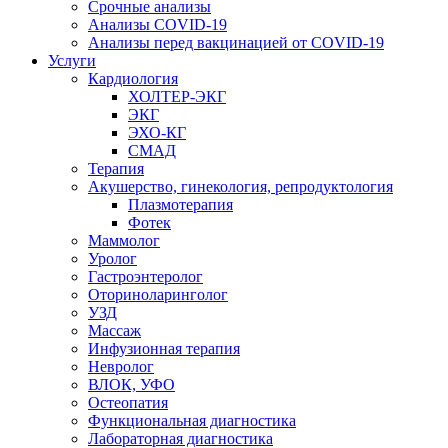
Срочные анализы
Анализы COVID-19
Анализы перед вакцинацией от COVID-19
Услуги
Кардиология
ХОЛТЕР-ЭКГ
ЭКГ
ЭХО-КГ
СМАД
Терапия
Акушерство, гинекология, репродуктология
Плазмотерапия
Фотек
Маммолог
Уролог
Гастроэнтеролог
Оториноларинголог
УЗД
Массаж
Инфузионная терапия
Невролог
ВЛОК, УФО
Остеопатия
Функциональная диагностика
Лабораторная диагностика