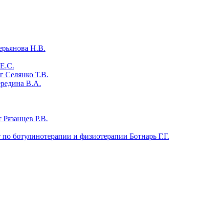
ерьянова Н.В.
Е.С.
 Селянко Т.В.
ередина В.А.
 Рязанцев Р.В.
т по ботулинотерапии и физиотерапии Ботнарь Г.Г.