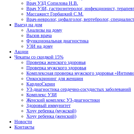
Врач УЗД Сопилова Н.В.
Врач УЗИ, гастроэнтеролог, инфекционист, терапевт
Массажист Горбацкий С.М.
Врач-невролог, цефалголог, вертебролог, специалис
Выезд на дом
Анализы на дому
Вызов врача
Функциональная диагностика
УЗИ на дому
Акции
Чекапы со скидкой 15%
Проверка женского здоровья
Проверка мужского здоровья
Комплексная проверка мужского здоровья «Интим
Онкоcкрининг для женщин
КардиоСкрин
УЗ-диагностика сердечно-сосудистых заболеваний
Комплекс УЗИ
Женский комплекс УЗ-диагностики
Здоровый иммунитет
Хочу ребенка (мужской)
Хочу ребенка (женский)
Новости
Контакты