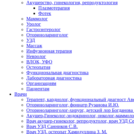
Акушерство, гинекология, репродуктология
Плазмотерапия
Фотек
Маммолог
Уролог
Гастроэнтеролог
Оториноларинголог
УЗД
Массаж
Инфузионная терапия
Невролог
ВЛОК, УФО
Остеопатия
Функциональная диагностика
Лабораторная диагностика
Организациям
Пациентам
Врачи
Терапевт, кардиолог, функциональный диагност Ав
Оториноларинголог, фониатр Рузанова И.Ю.
Оториноларинголог-хирург, детский лор Богданова 
Акушер-Гинеколог-эндокринолог, онколог-маммолог
Врач акушер-гинеколог, репродуктолог, врач УЗД С
Врач УЗД Санников С.В.
Врач УЗД, остеопат Хамидуллина З. М.