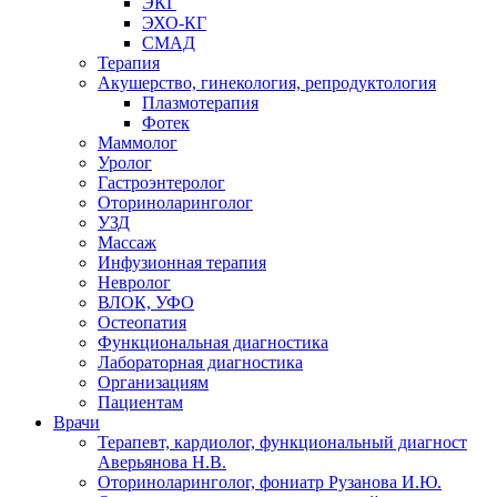
ЭКГ
ЭХО-КГ
СМАД
Терапия
Акушерство, гинекология, репродуктология
Плазмотерапия
Фотек
Маммолог
Уролог
Гастроэнтеролог
Оториноларинголог
УЗД
Массаж
Инфузионная терапия
Невролог
ВЛОК, УФО
Остеопатия
Функциональная диагностика
Лабораторная диагностика
Организациям
Пациентам
Врачи
Терапевт, кардиолог, функциональный диагност
Аверьянова Н.В.
Оториноларинголог, фониатр Рузанова И.Ю.