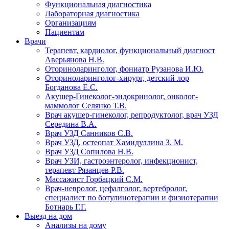
Функциональная диагностика
Лабораторная диагностика
Организациям
Пациентам
Врачи
Терапевт, кардиолог, функциональный диагност
Аверьянова Н.В.
Оториноларинголог, фониатр Рузанова И.Ю.
Оториноларинголог-хирург, детский лор
Богданова Е.С.
Акушер-Гинеколог-эндокринолог, онколог-
маммолог Селянко Т.В.
Врач акушер-гинеколог, репродуктолог, врач УЗД
Середина В.А.
Врач УЗД Санников С.В.
Врач УЗД, остеопат Хамидуллина З. М.
Врач УЗД Сопилова Н.В.
Врач УЗИ, гастроэнтеролог, инфекционист,
терапевт Рязанцев Р.В.
Массажист Горбацкий С.М.
Врач-невролог, цефалголог, вертебролог,
специалист по ботулинотерапии и физиотерапии
Ботнарь Г.Г.
Выезд на дом
Анализы на дому