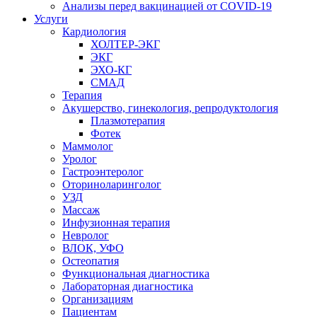
Анализы перед вакцинацией от COVID-19
Услуги
Кардиология
ХОЛТЕР-ЭКГ
ЭКГ
ЭХО-КГ
СМАД
Терапия
Акушерство, гинекология, репродуктология
Плазмотерапия
Фотек
Маммолог
Уролог
Гастроэнтеролог
Оториноларинголог
УЗД
Массаж
Инфузионная терапия
Невролог
ВЛОК, УФО
Остеопатия
Функциональная диагностика
Лабораторная диагностика
Организациям
Пациентам