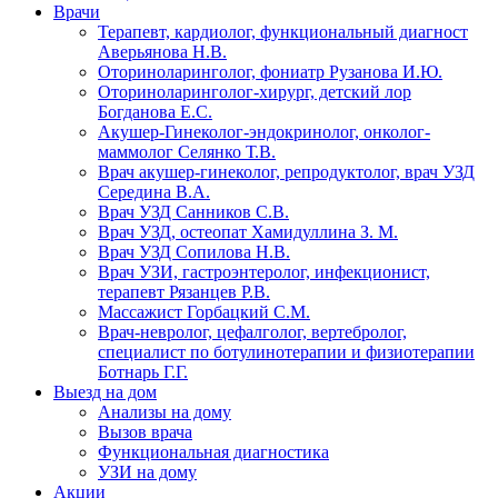
Врачи
Терапевт, кардиолог, функциональный диагност
Аверьянова Н.В.
Оториноларинголог, фониатр Рузанова И.Ю.
Оториноларинголог-хирург, детский лор
Богданова Е.С.
Акушер-Гинеколог-эндокринолог, онколог-
маммолог Селянко Т.В.
Врач акушер-гинеколог, репродуктолог, врач УЗД
Середина В.А.
Врач УЗД Санников С.В.
Врач УЗД, остеопат Хамидуллина З. М.
Врач УЗД Сопилова Н.В.
Врач УЗИ, гастроэнтеролог, инфекционист,
терапевт Рязанцев Р.В.
Массажист Горбацкий С.М.
Врач-невролог, цефалголог, вертебролог,
специалист по ботулинотерапии и физиотерапии
Ботнарь Г.Г.
Выезд на дом
Анализы на дому
Вызов врача
Функциональная диагностика
УЗИ на дому
Акции