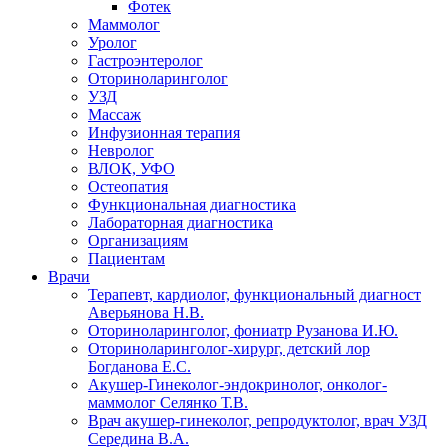
Фотек
Маммолог
Уролог
Гастроэнтеролог
Оториноларинголог
УЗД
Массаж
Инфузионная терапия
Невролог
ВЛОК, УФО
Остеопатия
Функциональная диагностика
Лабораторная диагностика
Организациям
Пациентам
Врачи
Терапевт, кардиолог, функциональный диагност
Аверьянова Н.В.
Оториноларинголог, фониатр Рузанова И.Ю.
Оториноларинголог-хирург, детский лор
Богданова Е.С.
Акушер-Гинеколог-эндокринолог, онколог-
маммолог Селянко Т.В.
Врач акушер-гинеколог, репродуктолог, врач УЗД
Середина В.А.