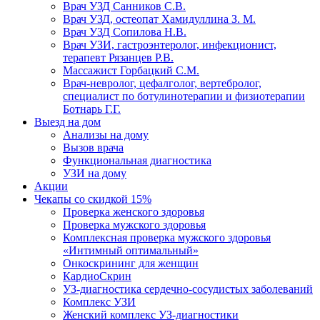
Врач УЗД Санников С.В.
Врач УЗД, остеопат Хамидуллина З. М.
Врач УЗД Сопилова Н.В.
Врач УЗИ, гастроэнтеролог, инфекционист,
терапевт Рязанцев Р.В.
Массажист Горбацкий С.М.
Врач-невролог, цефалголог, вертебролог,
специалист по ботулинотерапии и физиотерапии
Ботнарь Г.Г.
Выезд на дом
Анализы на дому
Вызов врача
Функциональная диагностика
УЗИ на дому
Акции
Чекапы со скидкой 15%
Проверка женского здоровья
Проверка мужского здоровья
Комплексная проверка мужского здоровья
«Интимный оптимальный»
Онкоcкрининг для женщин
КардиоСкрин
УЗ-диагностика сердечно-сосудистых заболеваний
Комплекс УЗИ
Женский комплекс УЗ-диагностики