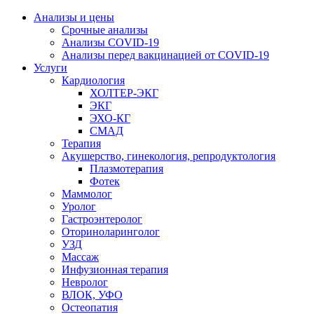
Анализы и цены
Срочные анализы
Анализы COVID-19
Анализы перед вакцинацией от COVID-19
Услуги
Кардиология
ХОЛТЕР-ЭКГ
ЭКГ
ЭХО-КГ
СМАД
Терапия
Акушерство, гинекология, репродуктология
Плазмотерапия
Фотек
Маммолог
Уролог
Гастроэнтеролог
Оториноларинголог
УЗД
Массаж
Инфузионная терапия
Невролог
ВЛОК, УФО
Остеопатия