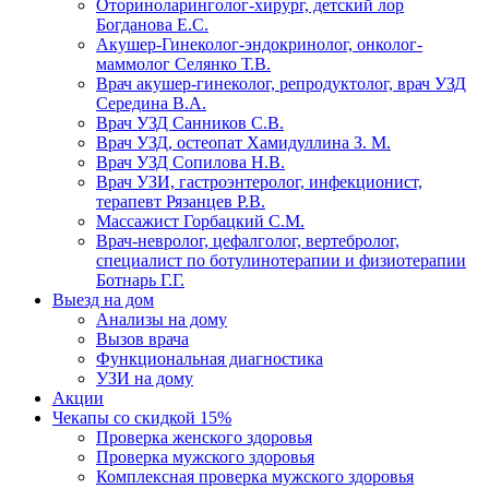
Оториноларинголог-хирург, детский лор
Богданова Е.С.
Акушер-Гинеколог-эндокринолог, онколог-
маммолог Селянко Т.В.
Врач акушер-гинеколог, репродуктолог, врач УЗД
Середина В.А.
Врач УЗД Санников С.В.
Врач УЗД, остеопат Хамидуллина З. М.
Врач УЗД Сопилова Н.В.
Врач УЗИ, гастроэнтеролог, инфекционист,
терапевт Рязанцев Р.В.
Массажист Горбацкий С.М.
Врач-невролог, цефалголог, вертебролог,
специалист по ботулинотерапии и физиотерапии
Ботнарь Г.Г.
Выезд на дом
Анализы на дому
Вызов врача
Функциональная диагностика
УЗИ на дому
Акции
Чекапы со скидкой 15%
Проверка женского здоровья
Проверка мужского здоровья
Комплексная проверка мужского здоровья