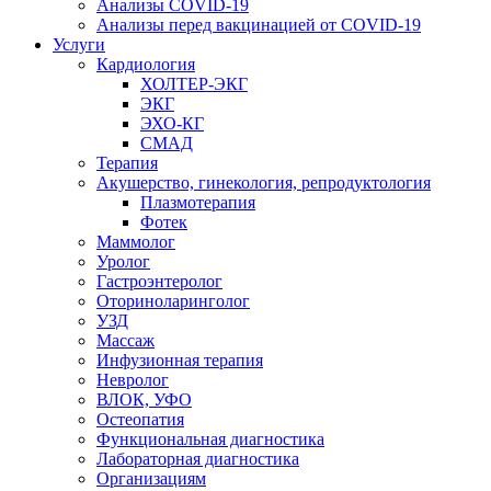
Анализы COVID-19
Анализы перед вакцинацией от COVID-19
Услуги
Кардиология
ХОЛТЕР-ЭКГ
ЭКГ
ЭХО-КГ
СМАД
Терапия
Акушерство, гинекология, репродуктология
Плазмотерапия
Фотек
Маммолог
Уролог
Гастроэнтеролог
Оториноларинголог
УЗД
Массаж
Инфузионная терапия
Невролог
ВЛОК, УФО
Остеопатия
Функциональная диагностика
Лабораторная диагностика
Организациям