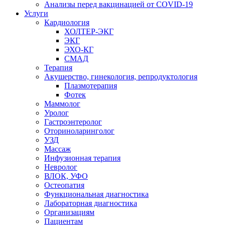
Анализы перед вакцинацией от COVID-19
Услуги
Кардиология
ХОЛТЕР-ЭКГ
ЭКГ
ЭХО-КГ
СМАД
Терапия
Акушерство, гинекология, репродуктология
Плазмотерапия
Фотек
Маммолог
Уролог
Гастроэнтеролог
Оториноларинголог
УЗД
Массаж
Инфузионная терапия
Невролог
ВЛОК, УФО
Остеопатия
Функциональная диагностика
Лабораторная диагностика
Организациям
Пациентам