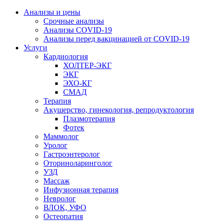
Анализы и цены
Срочные анализы
Анализы COVID-19
Анализы перед вакцинацией от COVID-19
Услуги
Кардиология
ХОЛТЕР-ЭКГ
ЭКГ
ЭХО-КГ
СМАД
Терапия
Акушерство, гинекология, репродуктология
Плазмотерапия
Фотек
Маммолог
Уролог
Гастроэнтеролог
Оториноларинголог
УЗД
Массаж
Инфузионная терапия
Невролог
ВЛОК, УФО
Остеопатия