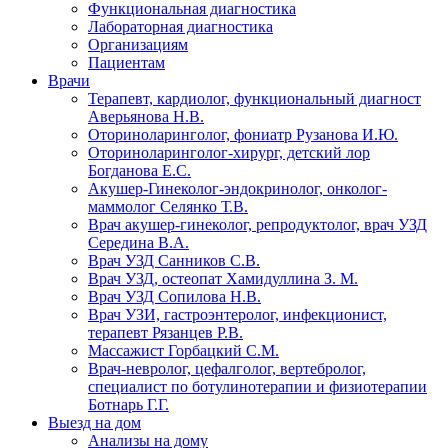
Функциональная диагностика
Лабораторная диагностика
Организациям
Пациентам
Врачи
Терапевт, кардиолог, функциональный диагност
Аверьянова Н.В.
Оториноларинголог, фониатр Рузанова И.Ю.
Оториноларинголог-хирург, детский лор
Богданова Е.С.
Акушер-Гинеколог-эндокринолог, онколог-
маммолог Селянко Т.В.
Врач акушер-гинеколог, репродуктолог, врач УЗД
Середина В.А.
Врач УЗД Санников С.В.
Врач УЗД, остеопат Хамидуллина З. М.
Врач УЗД Сопилова Н.В.
Врач УЗИ, гастроэнтеролог, инфекционист,
терапевт Рязанцев Р.В.
Массажист Горбацкий С.М.
Врач-невролог, цефалголог, вертебролог,
специалист по ботулинотерапии и физиотерапии
Ботнарь Г.Г.
Выезд на дом
Анализы на дому