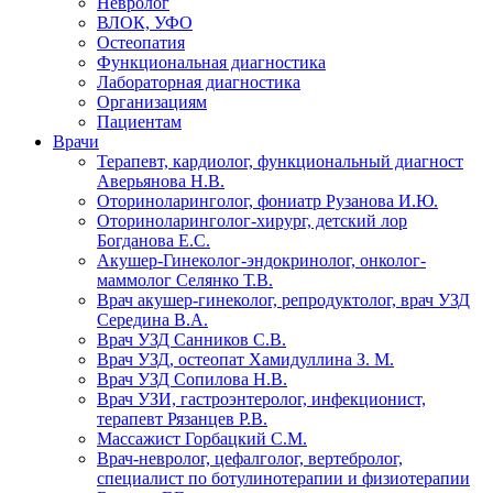
Невролог
ВЛОК, УФО
Остеопатия
Функциональная диагностика
Лабораторная диагностика
Организациям
Пациентам
Врачи
Терапевт, кардиолог, функциональный диагност
Аверьянова Н.В.
Оториноларинголог, фониатр Рузанова И.Ю.
Оториноларинголог-хирург, детский лор
Богданова Е.С.
Акушер-Гинеколог-эндокринолог, онколог-
маммолог Селянко Т.В.
Врач акушер-гинеколог, репродуктолог, врач УЗД
Середина В.А.
Врач УЗД Санников С.В.
Врач УЗД, остеопат Хамидуллина З. М.
Врач УЗД Сопилова Н.В.
Врач УЗИ, гастроэнтеролог, инфекционист,
терапевт Рязанцев Р.В.
Массажист Горбацкий С.М.
Врач-невролог, цефалголог, вертебролог,
специалист по ботулинотерапии и физиотерапии