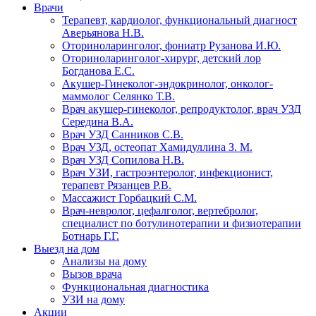
Врачи
Терапевт, кардиолог, функциональный диагност
Аверьянова Н.В.
Оториноларинголог, фониатр Рузанова И.Ю.
Оториноларинголог-хирург, детский лор
Богданова Е.С.
Акушер-Гинеколог-эндокринолог, онколог-
маммолог Селянко Т.В.
Врач акушер-гинеколог, репродуктолог, врач УЗД
Середина В.А.
Врач УЗД Санников С.В.
Врач УЗД, остеопат Хамидуллина З. М.
Врач УЗД Сопилова Н.В.
Врач УЗИ, гастроэнтеролог, инфекционист,
терапевт Рязанцев Р.В.
Массажист Горбацкий С.М.
Врач-невролог, цефалголог, вертебролог,
специалист по ботулинотерапии и физиотерапии
Ботнарь Г.Г.
Выезд на дом
Анализы на дому
Вызов врача
Функциональная диагностика
УЗИ на дому
Акции