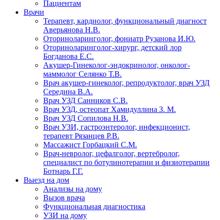
Пациентам
Врачи
Терапевт, кардиолог, функциональный диагност
Аверьянова Н.В.
Оториноларинголог, фониатр Рузанова И.Ю.
Оториноларинголог-хирург, детский лор
Богданова Е.С.
Акушер-Гинеколог-эндокринолог, онколог-
маммолог Селянко Т.В.
Врач акушер-гинеколог, репродуктолог, врач УЗД
Середина В.А.
Врач УЗД Санников С.В.
Врач УЗД, остеопат Хамидуллина З. М.
Врач УЗД Сопилова Н.В.
Врач УЗИ, гастроэнтеролог, инфекционист,
терапевт Рязанцев Р.В.
Массажист Горбацкий С.М.
Врач-невролог, цефалголог, вертебролог,
специалист по ботулинотерапии и физиотерапии
Ботнарь Г.Г.
Выезд на дом
Анализы на дому
Вызов врача
Функциональная диагностика
УЗИ на дому